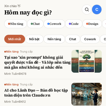
Xin chào 👋
CODE
Hôm nay đọc gì?
Claude cho Sales: Dự báo doanh số
chính xác
Nền tảng
Chat
Cowork
Code
Design
Minh Tuấn
·
800
lượt xem
Mới nhất
Nổi bật
Nền tảng
Chat
Cowork
C
Nền tảng
·
Trung cấp
Tại sao 'xin prompt' không giải
quyết được vấn đề - Và lớp nền tảng
mà gần như không ai nhắc đến
Minh Tuấn
678
Nền tảng
·
Trung cấp
AI cho Lãnh Đạo — Bản đồ học tập
toàn diện trên Claude.vn
Minh Tuấn
612