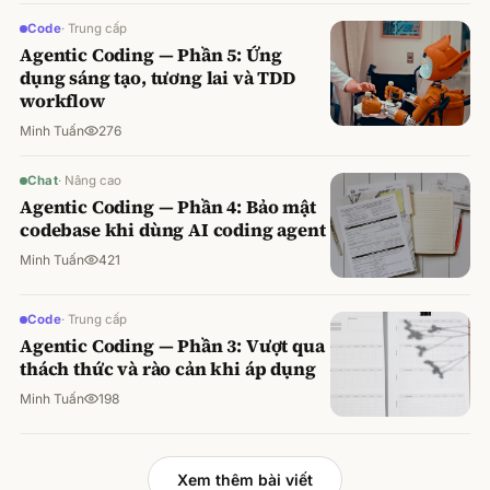
Code
·
Trung cấp
Agentic Coding — Phần 5: Ứng
dụng sáng tạo, tương lai và TDD
workflow
Minh Tuấn
276
Chat
·
Nâng cao
Agentic Coding — Phần 4: Bảo mật
codebase khi dùng AI coding agent
Minh Tuấn
421
Code
·
Trung cấp
Agentic Coding — Phần 3: Vượt qua
thách thức và rào cản khi áp dụng
Minh Tuấn
198
Xem thêm bài viết