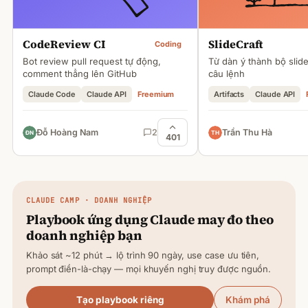
CodeReview CI
SlideCraft
Coding
Bot review pull request tự động,
Từ dàn ý thành bộ slid
comment thẳng lên GitHub
câu lệnh
Claude Code
Claude API
Freemium
Artifacts
Claude API
Đỗ Hoàng Nam
2
Trần Thu Hà
401
CLAUDE
CAMP · DOANH NGHIỆP
Playbook ứng dụng
Claude
may đo theo
doanh nghiệp bạn
Khảo sát ~12 phút → lộ trình 90 ngày, use case ưu tiên,
prompt điền-là-chạy — mọi khuyến nghị truy được nguồn.
Tạo playbook riêng
Khám phá