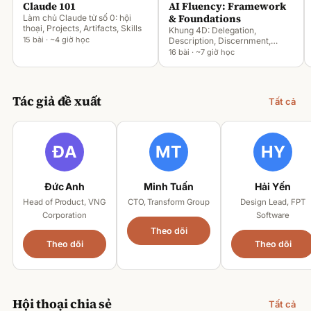
Claude 101
AI Fluency: Framework
& Foundations
Làm chủ Claude từ số 0: hội
thoại, Projects, Artifacts, Skills
Khung 4D: Delegation,
15 bài · ~4 giờ học
Description, Discernment,
Diligence
16 bài · ~7 giờ học
Tác giả đề xuất
Tất cả
Đức Anh
Minh Tuấn
Hải Yến
Head of Product, VNG
CTO, Transform Group
Design Lead, FPT
Corporation
Software
Theo dõi
Theo dõi
Theo dõi
Hội thoại chia sẻ
Tất cả