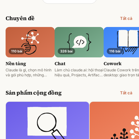
Chuyên đề
Tất cả
110 bài
326 bài
116 bài
Nền tảng
Chat
Cowork
Claude là gì, chọn mô hình
Làm chủ claude.ai: hội thoại
Claude Cowork trên
và gói phù hợp, những
hiệu quả, Projects, Artifacts
desktop: giao trọn tá
nguyên tắc prompting nền
và phân tích tài liệu.
động hoá và làm việ
tảng.
tệp của bạn.
Sản phẩm cộng đồng
Tất cả