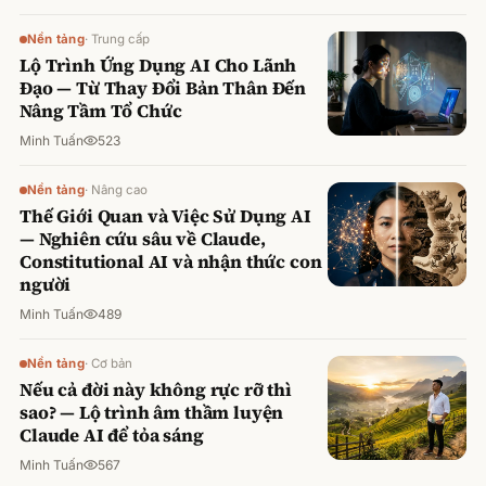
Nền tảng
·
Trung cấp
Lộ Trình Ứng Dụng AI Cho Lãnh
Đạo — Từ Thay Đổi Bản Thân Đến
Nâng Tầm Tổ Chức
Minh Tuấn
523
Nền tảng
·
Nâng cao
Thế Giới Quan và Việc Sử Dụng AI
— Nghiên cứu sâu về Claude,
Constitutional AI và nhận thức con
người
Minh Tuấn
489
Nền tảng
·
Cơ bản
Nếu cả đời này không rực rỡ thì
sao? — Lộ trình âm thầm luyện
Claude AI để tỏa sáng
Minh Tuấn
567