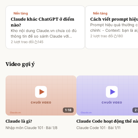
Nền tảng
Nền tảng
Claude khác ChatGPT ở điểm
Cách viết prompt hiệ
nào?
Prompt hiệu quả thường 
chính: - Context: bạn là ai
Kho nội dung Claude.vn chưa có đủ
gì [1][2][6] - Task: muốn 
thông tin để so sánh Claude với
2
lượt trao đổi
180
output ra sao [2][6] -
ChatGPT. Hiện chỉ có tài liệu về
2
lượt trao đổi
145
Rules/Constraints: độ dài,
metaprompting của Claude, như: -
Dùng Claude để tạo prompt ch
Video gợi ý
1:18
2
Claude là gì?
Claude Code hoạt động thế n
Nhập môn Claude 101 · Bài 1/8
Claude Code 101 · Bài 1/11