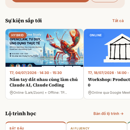
Sự kiện sắp tới
Tất cả
HYBRID
ONLINE
T7, 04/07/2026
·
14:30 - 15:30
T7, 18/07/2026
·
14:00 -
Nắm tay dắt nhau cùng làm chủ
Workshop: Product 
Claude AI, Claude Coding
0
Online (Lark/Zoom) + Offline: TP…
Online qua Google Mee
Lộ trình học
Bản đồ lộ trình →
BẮT ĐẦU
AI FLUENCY