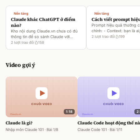
Nền tảng
Nền tảng
Claude khác ChatGPT ở điểm
Cách viết prompt hiệ
nào?
Prompt hiệu quả thường 
chính: - Context: bạn là ai
Kho nội dung Claude.vn chưa có đủ
gì [1][2][6] - Task: muốn 
thông tin để so sánh Claude với
2
lượt trao đổi
199
output ra sao [2][6] -
ChatGPT. Hiện chỉ có tài liệu về
2
lượt trao đổi
158
Rules/Constraints: độ dài,
metaprompting của Claude, như: -
Dùng Claude để tạo prompt ch
Video gợi ý
1:18
2
Claude là gì?
Claude Code hoạt động thế n
Nhập môn Claude 101 · Bài 1/8
Claude Code 101 · Bài 1/11