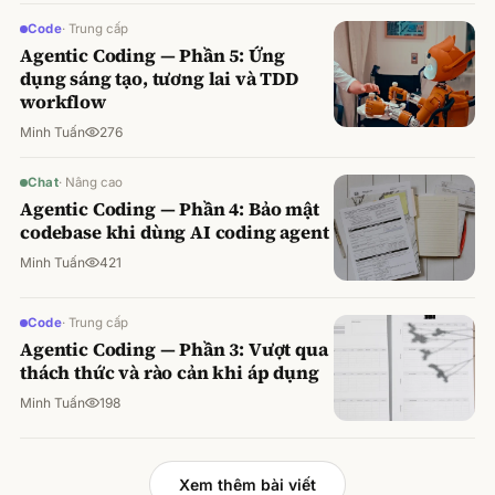
Code
·
Trung cấp
Agentic Coding — Phần 5: Ứng
dụng sáng tạo, tương lai và TDD
workflow
Minh Tuấn
276
Chat
·
Nâng cao
Agentic Coding — Phần 4: Bảo mật
codebase khi dùng AI coding agent
Minh Tuấn
421
Code
·
Trung cấp
Agentic Coding — Phần 3: Vượt qua
thách thức và rào cản khi áp dụng
Minh Tuấn
198
Xem thêm bài viết