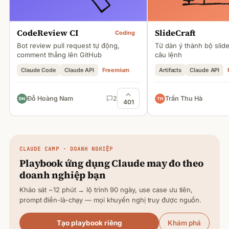
CodeReview CI
SlideCraft
Coding
Bot review pull request tự động,
Từ dàn ý thành bộ slid
comment thẳng lên GitHub
câu lệnh
Claude Code
Claude API
Freemium
Artifacts
Claude API
Đỗ Hoàng Nam
2
Trần Thu Hà
401
CLAUDE
CAMP · DOANH NGHIỆP
Playbook ứng dụng
Claude
may đo theo
doanh nghiệp bạn
Khảo sát ~12 phút → lộ trình 90 ngày, use case ưu tiên,
prompt điền-là-chạy — mọi khuyến nghị truy được nguồn.
Tạo playbook riêng
Khám phá