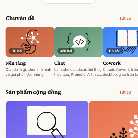
Chuyên đề
Tất cả
110 bài
326 bài
116 bài
Nền tảng
Chat
Cowork
Claude là gì, chọn mô hình
Làm chủ claude.ai: hội thoại
Claude Cowork trên
và gói phù hợp, những
hiệu quả, Projects, Artifacts
desktop: giao trọn tá
nguyên tắc prompting nền
và phân tích tài liệu.
động hoá và làm việ
tảng.
tệp của bạn.
Sản phẩm cộng đồng
Tất cả