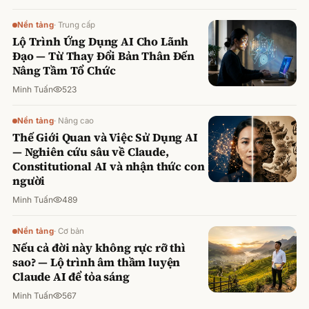
Nền tảng
·
Trung cấp
Lộ Trình Ứng Dụng AI Cho Lãnh
Đạo — Từ Thay Đổi Bản Thân Đến
Nâng Tầm Tổ Chức
Minh Tuấn
523
Nền tảng
·
Nâng cao
Thế Giới Quan và Việc Sử Dụng AI
— Nghiên cứu sâu về Claude,
Constitutional AI và nhận thức con
người
Minh Tuấn
489
Nền tảng
·
Cơ bản
Nếu cả đời này không rực rỡ thì
sao? — Lộ trình âm thầm luyện
Claude AI để tỏa sáng
Minh Tuấn
567