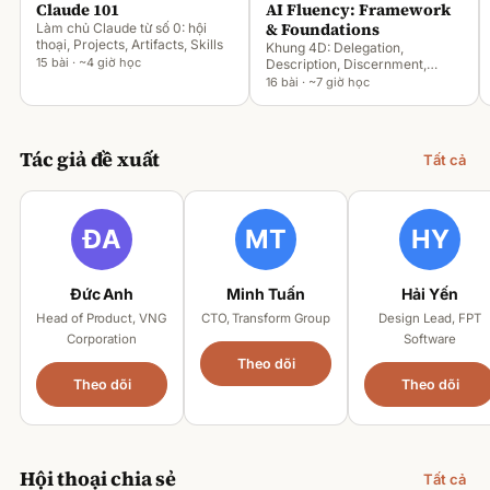
Claude 101
AI Fluency: Framework
& Foundations
Làm chủ Claude từ số 0: hội
thoại, Projects, Artifacts, Skills
Khung 4D: Delegation,
15 bài · ~4 giờ học
Description, Discernment,
Diligence
16 bài · ~7 giờ học
Tác giả đề xuất
Tất cả
Đức Anh
Minh Tuấn
Hải Yến
Head of Product, VNG
CTO, Transform Group
Design Lead, FPT
Corporation
Software
Theo dõi
Theo dõi
Theo dõi
Hội thoại chia sẻ
Tất cả