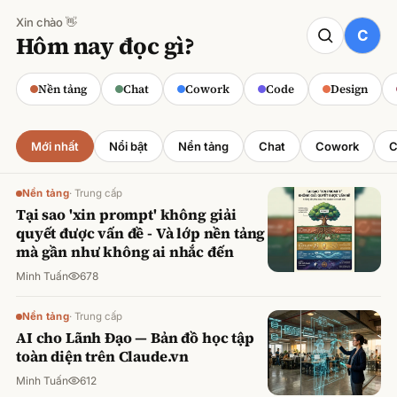
Xin chào 👋
CODE
Hôm nay đọc gì?
Claude cho Sales: Dự báo doanh số
chính xác
Nền tảng
Chat
Cowork
Code
Design
Minh Tuấn
·
800
lượt xem
Mới nhất
Nổi bật
Nền tảng
Chat
Cowork
C
Nền tảng
·
Trung cấp
Tại sao 'xin prompt' không giải
quyết được vấn đề - Và lớp nền tảng
mà gần như không ai nhắc đến
Minh Tuấn
678
Nền tảng
·
Trung cấp
AI cho Lãnh Đạo — Bản đồ học tập
toàn diện trên Claude.vn
Minh Tuấn
612