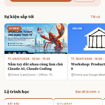
Sự kiện sắp tới
Tất cả
HYBRID
ONLINE
T7, 04/07/2026
·
14:30 - 15:30
T7, 18/07/2026
·
14:00 -
Nắm tay dắt nhau cùng làm chủ
Workshop: Product 
Claude AI, Claude Coding
0
Online (Lark/Zoom) + Offline: TP…
Online qua Google Mee
Lộ trình học
Bản đồ lộ trình →
BẮT ĐẦU
AI FLUENCY