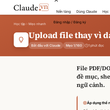
Nền tảng
Dùng Claude
Học 
Đăng nhập / Đăng ký
Học tập
Mẹo nhanh
Upload file thay vì 
Bắt đầu với Claude
Mẹo
1
/
160
1 phút đọc
File PDF/D
đề mục, she
ngữ cảnh.
Áp dụng thế 