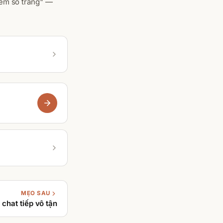
kèm số trang" —
MẸO SAU
chat tiếp vô tận