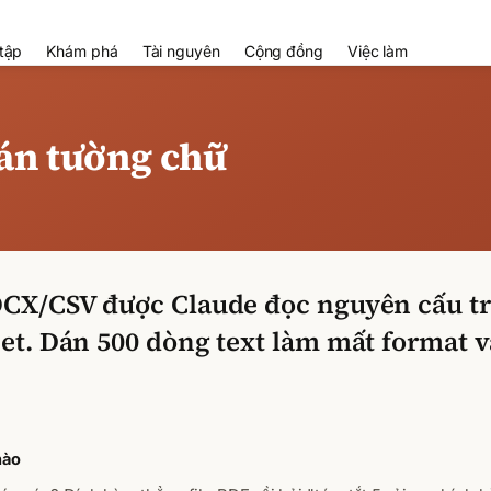
tập
Khám phá
Tài nguyên
Cộng đồng
Việc làm
dán tường chữ
OCX/CSV được Claude đọc nguyên cấu tr
et. Dán 500 dòng text làm mất format 
nào