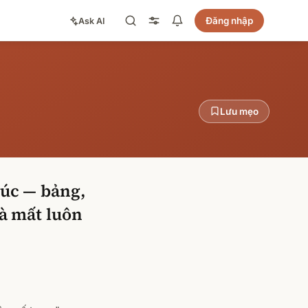
Đăng nhập
Ask AI
Lưu mẹo
úc — bảng,
và mất luôn