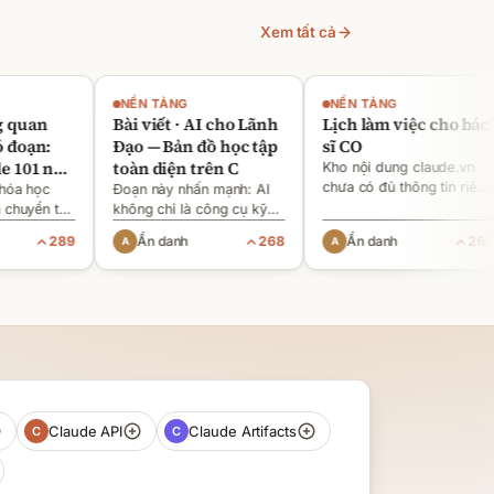
Xem tất cả
NỀN TẢNG
NỀN TẢNG
uan
Bài viết · AI cho Lãnh
Lịch làm việc cho bác
oạn:
Đạo — Bản đồ học tập
sĩ CO
01 này
toàn diện trên C
Kho nội dung claude.vn
điểm
chưa có đủ thông tin riêng
a học
Đoạn này nhấn mạnh: AI
về lịch làm việc cho bác
aude
uyển từ
không chỉ là công cụ kỹ
sĩ. Tuy vậy, bạn có thể áp
rất “cơ
thuật, mà là quyết định
"dùng
289
Ẩn danh
268
Ẩn danh
260
dụng cách Claude sắp
m việc
chiến lược của lãnh đạo.
xếp ưu tiên công việc,
. [3]
Nếu người đứng đầu chưa
meetings và fo
ời chỉ
hiểu AI, chưa có “thế giới
c
quan” phù hợp
Claude API
Claude Artifacts
C
C