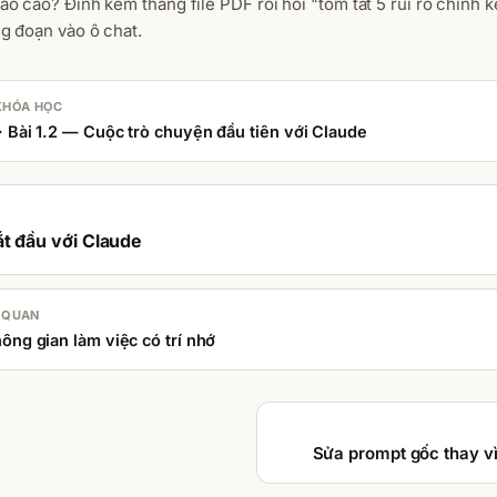
áo cáo? Đính kèm thẳng file PDF rồi hỏi "tóm tắt 5 rủi ro chính 
ng đoạn vào ô chat.
KHÓA HỌC
· Bài 1.2 — Cuộc trò chuyện đầu tiên với Claude
t đầu với Claude
N QUAN
hông gian làm việc có trí nhớ
Sửa prompt gốc thay vì 