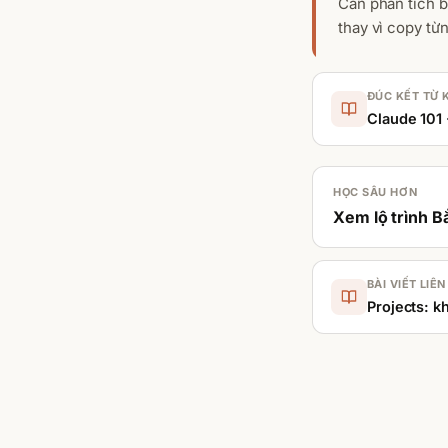
Cần phân tích b
thay vì copy từ
ĐÚC KẾT TỪ 
Claude 101
HỌC SÂU HƠN
Xem lộ trình
Bắ
BÀI VIẾT LIÊ
Projects: k