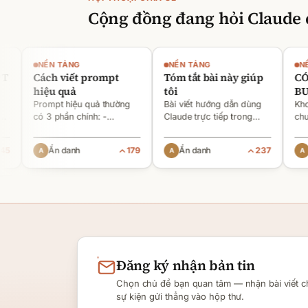
Cộng đồng đang hỏi
Claude
NỀN TẢNG
NỀN TẢNG
NỀN 
Cách viết prompt
Tóm tắt bài này giúp
CÓ H
hiệu quả
tôi
BUIL
Prompt hiệu quả thường
Bài viết hướng dẫn dùng
Kho nộ
có 3 phần chính: -
Claude trực tiếp trong
chưa c
Context: bạn là ai, tình
Excel qua hàm
CRM ho
huống gì [1][2][6] - Task:
`=CLAUDE()` để xử lý
là cách
Ẩn danh
179
Ẩn danh
237
Ẩn
muốn AI làm gì, output ra
ngôn ngữ tự nhiên như
coding
sao [2][6] -
tóm tắt, dịch, phân loại và
triển 
Rules/Constraints: độ dài,
tạo nội dung tự động.[4]
như CR
[5]
Đăng
ký
nhận
bản
tin
Chọn chủ đề bạn quan tâm — nhận bài viết c
sự kiện gửi thẳng vào hộp thư.