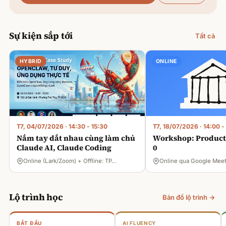
Sự kiện sắp tới
Tất cả
HYBRID
ONLINE
T7, 04/07/2026
·
14:30 - 15:30
T7, 18/07/2026
·
14:00 -
Nắm tay dắt nhau cùng làm chủ
Workshop: Product 
Claude AI, Claude Coding
0
Online (Lark/Zoom) + Offline: TP…
Online qua Google Mee
Lộ trình học
Bản đồ lộ trình →
BẮT ĐẦU
AI FLUENCY