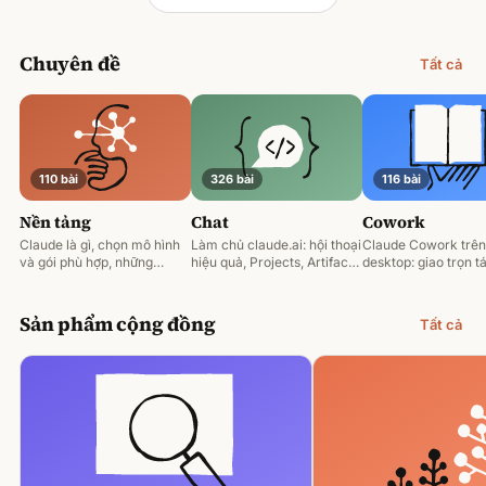
Chuyên đề
Tất cả
110 bài
326 bài
116 bài
Nền tảng
Chat
Cowork
Claude là gì, chọn mô hình
Làm chủ claude.ai: hội thoại
Claude Cowork trên
và gói phù hợp, những
hiệu quả, Projects, Artifacts
desktop: giao trọn tá
nguyên tắc prompting nền
và phân tích tài liệu.
động hoá và làm việ
tảng.
tệp của bạn.
Sản phẩm cộng đồng
Tất cả