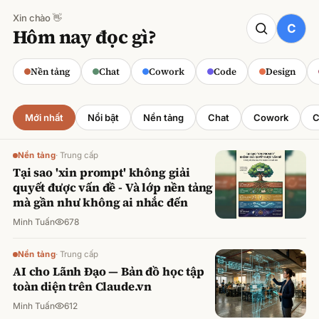
Xin chào 👋
CODE
Hôm nay đọc gì?
Claude cho Sales: Dự báo doanh số
chính xác
Nền tảng
Chat
Cowork
Code
Design
Minh Tuấn
·
800
lượt xem
Mới nhất
Nổi bật
Nền tảng
Chat
Cowork
C
Nền tảng
·
Trung cấp
Tại sao 'xin prompt' không giải
quyết được vấn đề - Và lớp nền tảng
mà gần như không ai nhắc đến
Minh Tuấn
678
Nền tảng
·
Trung cấp
AI cho Lãnh Đạo — Bản đồ học tập
toàn diện trên Claude.vn
Minh Tuấn
612