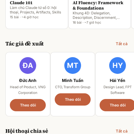
Claude 101
AI Fluency: Framework
& Foundations
Làm chủ Claude từ số 0: hội
thoại, Projects, Artifacts, Skills
Khung 4D: Delegation,
15 bài · ~4 giờ học
Description, Discernment,
Diligence
16 bài · ~7 giờ học
Tác giả đề xuất
Tất cả
Đức Anh
Minh Tuấn
Hải Yến
Head of Product, VNG
CTO, Transform Group
Design Lead, FPT
Corporation
Software
Theo dõi
Theo dõi
Theo dõi
Hội thoại chia sẻ
Tất cả