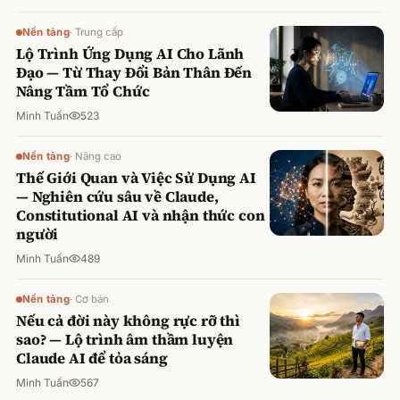
Nền tảng
·
Trung cấp
Lộ Trình Ứng Dụng AI Cho Lãnh
Đạo — Từ Thay Đổi Bản Thân Đến
Nâng Tầm Tổ Chức
Minh Tuấn
523
Nền tảng
·
Nâng cao
Thế Giới Quan và Việc Sử Dụng AI
— Nghiên cứu sâu về Claude,
Constitutional AI và nhận thức con
người
Minh Tuấn
489
Nền tảng
·
Cơ bản
Nếu cả đời này không rực rỡ thì
sao? — Lộ trình âm thầm luyện
Claude AI để tỏa sáng
Minh Tuấn
567