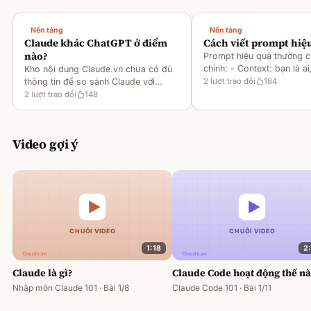
Nền tảng
Nền tảng
Claude khác ChatGPT ở điểm
Cách viết prompt hiệ
nào?
Prompt hiệu quả thường 
chính: - Context: bạn là ai
Kho nội dung Claude.vn chưa có đủ
gì [1][2][6] - Task: muốn 
thông tin để so sánh Claude với
2
lượt trao đổi
184
output ra sao [2][6] -
ChatGPT. Hiện chỉ có tài liệu về
2
lượt trao đổi
148
Rules/Constraints: độ dài,
metaprompting của Claude, như: -
Dùng Claude để tạo prompt ch
Video gợi ý
1:18
2
Claude là gì?
Claude Code hoạt động thế n
Nhập môn Claude 101 · Bài 1/8
Claude Code 101 · Bài 1/11