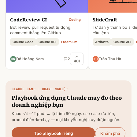
CodeReview CI
SlideCraft
Coding
Bot review pull request tự động,
Từ dàn ý thành bộ slid
comment thẳng lên GitHub
câu lệnh
Claude Code
Claude API
Freemium
Artifacts
Claude API
Đỗ Hoàng Nam
2
Trần Thu Hà
401
CLAUDE
CAMP · DOANH NGHIỆP
Playbook ứng dụng
Claude
may đo theo
doanh nghiệp bạn
Khảo sát ~12 phút → lộ trình 90 ngày, use case ưu tiên,
prompt điền-là-chạy — mọi khuyến nghị truy được nguồn.
Tạo playbook riêng
Khám phá