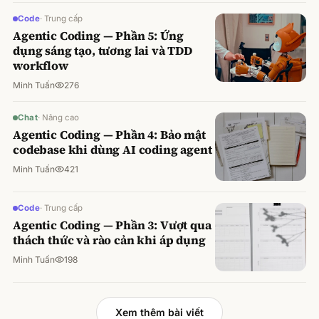
Code
·
Trung cấp
Agentic Coding — Phần 5: Ứng
dụng sáng tạo, tương lai và TDD
workflow
Minh Tuấn
276
Chat
·
Nâng cao
Agentic Coding — Phần 4: Bảo mật
codebase khi dùng AI coding agent
Minh Tuấn
421
Code
·
Trung cấp
Agentic Coding — Phần 3: Vượt qua
thách thức và rào cản khi áp dụng
Minh Tuấn
198
Xem thêm bài viết