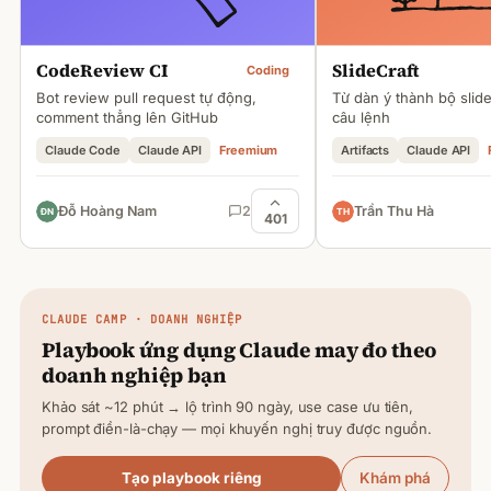
CodeReview CI
SlideCraft
Coding
Bot review pull request tự động,
Từ dàn ý thành bộ slid
comment thẳng lên GitHub
câu lệnh
Claude Code
Claude API
Freemium
Artifacts
Claude API
Đỗ Hoàng Nam
2
Trần Thu Hà
401
CLAUDE
CAMP · DOANH NGHIỆP
Playbook ứng dụng
Claude
may đo theo
doanh nghiệp bạn
Khảo sát ~12 phút → lộ trình 90 ngày, use case ưu tiên,
prompt điền-là-chạy — mọi khuyến nghị truy được nguồn.
Tạo playbook riêng
Khám phá