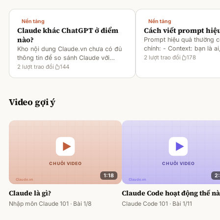
Nền tảng
Nền tảng
Claude khác ChatGPT ở điểm
Cách viết prompt hiệ
nào?
Prompt hiệu quả thường 
chính: - Context: bạn là ai
Kho nội dung Claude.vn chưa có đủ
gì [1][2][6] - Task: muốn 
thông tin để so sánh Claude với
2
lượt trao đổi
178
output ra sao [2][6] -
ChatGPT. Hiện chỉ có tài liệu về
2
lượt trao đổi
144
Rules/Constraints: độ dài,
metaprompting của Claude, như: -
Dùng Claude để tạo prompt ch
Video gợi ý
1:18
2
Claude là gì?
Claude Code hoạt động thế n
Nhập môn Claude 101 · Bài 1/8
Claude Code 101 · Bài 1/11