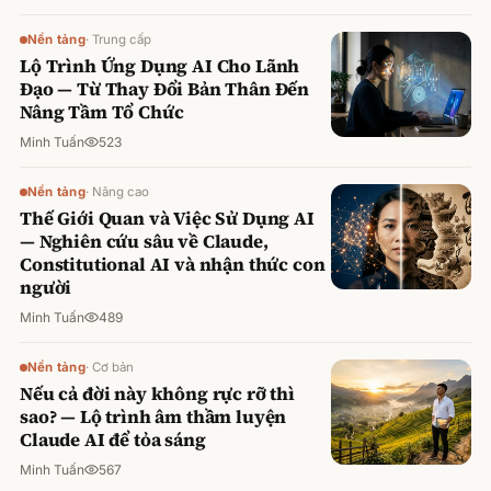
Nền tảng
·
Trung cấp
Lộ Trình Ứng Dụng AI Cho Lãnh
Đạo — Từ Thay Đổi Bản Thân Đến
Nâng Tầm Tổ Chức
Minh Tuấn
523
Nền tảng
·
Nâng cao
Thế Giới Quan và Việc Sử Dụng AI
— Nghiên cứu sâu về Claude,
Constitutional AI và nhận thức con
người
Minh Tuấn
489
Nền tảng
·
Cơ bản
Nếu cả đời này không rực rỡ thì
sao? — Lộ trình âm thầm luyện
Claude AI để tỏa sáng
Minh Tuấn
567