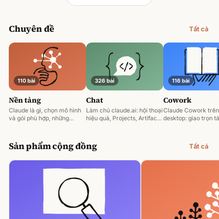
Chuyên đề
Tất cả
110 bài
326 bài
116 bài
Nền tảng
Chat
Cowork
Claude là gì, chọn mô hình
Làm chủ claude.ai: hội thoại
Claude Cowork trên
và gói phù hợp, những
hiệu quả, Projects, Artifacts
desktop: giao trọn tá
nguyên tắc prompting nền
và phân tích tài liệu.
động hoá và làm việ
tảng.
tệp của bạn.
Sản phẩm cộng đồng
Tất cả