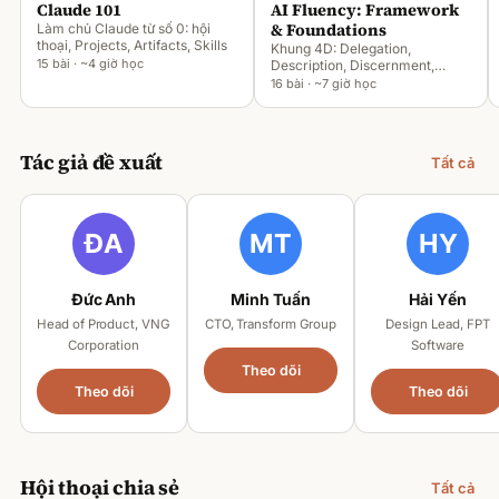
Claude 101
AI Fluency: Framework
& Foundations
Làm chủ Claude từ số 0: hội
thoại, Projects, Artifacts, Skills
Khung 4D: Delegation,
15 bài · ~4 giờ học
Description, Discernment,
Diligence
16 bài · ~7 giờ học
Tác giả đề xuất
Tất cả
Đức Anh
Minh Tuấn
Hải Yến
Head of Product, VNG
CTO, Transform Group
Design Lead, FPT
Corporation
Software
Theo dõi
Theo dõi
Theo dõi
Hội thoại chia sẻ
Tất cả