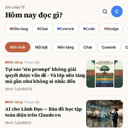
Xin chào 👋
CODE
Hôm nay đọc gì?
Claude cho Sales: Dự báo doanh số
chính xác
Nền tảng
Chat
Cowork
Code
Design
Minh Tuấn
·
800
lượt xem
Mới nhất
Nổi bật
Nền tảng
Chat
Cowork
C
Nền tảng
·
Trung cấp
Tại sao 'xin prompt' không giải
quyết được vấn đề - Và lớp nền tảng
mà gần như không ai nhắc đến
Minh Tuấn
678
Nền tảng
·
Trung cấp
AI cho Lãnh Đạo — Bản đồ học tập
toàn diện trên Claude.vn
Minh Tuấn
612