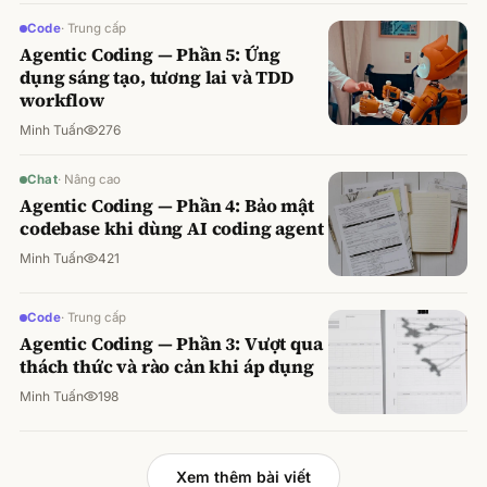
Code
·
Trung cấp
Agentic Coding — Phần 5: Ứng
dụng sáng tạo, tương lai và TDD
workflow
Minh Tuấn
276
Chat
·
Nâng cao
Agentic Coding — Phần 4: Bảo mật
codebase khi dùng AI coding agent
Minh Tuấn
421
Code
·
Trung cấp
Agentic Coding — Phần 3: Vượt qua
thách thức và rào cản khi áp dụng
Minh Tuấn
198
Xem thêm bài viết