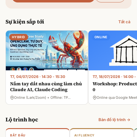
Sự kiện sắp tới
Tất cả
HYBRID
ONLINE
T7, 04/07/2026
·
14:30 - 15:30
T7, 18/07/2026
·
14:00 -
Nắm tay dắt nhau cùng làm chủ
Workshop: Product 
Claude AI, Claude Coding
0
Online (Lark/Zoom) + Offline: TP…
Online qua Google Mee
Lộ trình học
Bản đồ lộ trình →
BẮT ĐẦU
AI FLUENCY