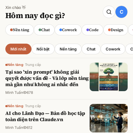
Xin chào 👋
CODE
Hôm nay đọc gì?
Claude cho Sales: Dự báo doanh số
chính xác
Nền tảng
Chat
Cowork
Code
Design
Minh Tuấn
·
800
lượt xem
Mới nhất
Nổi bật
Nền tảng
Chat
Cowork
C
Nền tảng
·
Trung cấp
Tại sao 'xin prompt' không giải
quyết được vấn đề - Và lớp nền tảng
mà gần như không ai nhắc đến
Minh Tuấn
678
Nền tảng
·
Trung cấp
AI cho Lãnh Đạo — Bản đồ học tập
toàn diện trên Claude.vn
Minh Tuấn
612