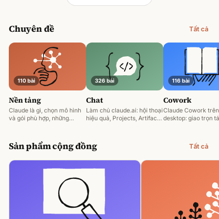
Chuyên đề
Tất cả
110 bài
326 bài
116 bài
Nền tảng
Chat
Cowork
Claude là gì, chọn mô hình
Làm chủ claude.ai: hội thoại
Claude Cowork trên
và gói phù hợp, những
hiệu quả, Projects, Artifacts
desktop: giao trọn tá
nguyên tắc prompting nền
và phân tích tài liệu.
động hoá và làm việ
tảng.
tệp của bạn.
Sản phẩm cộng đồng
Tất cả