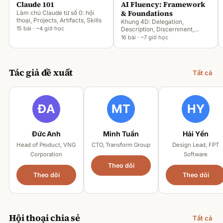
Claude 101
AI Fluency: Framework
& Foundations
Làm chủ Claude từ số 0: hội
thoại, Projects, Artifacts, Skills
Khung 4D: Delegation,
15 bài · ~4 giờ học
Description, Discernment,
Diligence
16 bài · ~7 giờ học
Tác giả đề xuất
Tất cả
Đức Anh
Minh Tuấn
Hải Yến
Head of Product, VNG
CTO, Transform Group
Design Lead, FPT
Corporation
Software
Theo dõi
Theo dõi
Theo dõi
Hội thoại chia sẻ
Tất cả