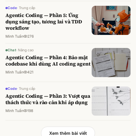
Code
·
Trung cấp
Agentic Coding — Phần 5: Ứng
dụng sáng tạo, tương lai và TDD
workflow
Minh Tuấn
276
Chat
·
Nâng cao
Agentic Coding — Phần 4: Bảo mật
codebase khi dùng AI coding agent
Minh Tuấn
421
Code
·
Trung cấp
Agentic Coding — Phần 3: Vượt qua
thách thức và rào cản khi áp dụng
Minh Tuấn
198
Xem thêm bài viết