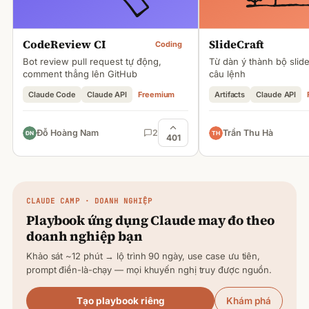
CodeReview CI
SlideCraft
Coding
Bot review pull request tự động,
Từ dàn ý thành bộ slid
comment thẳng lên GitHub
câu lệnh
Claude Code
Claude API
Freemium
Artifacts
Claude API
Đỗ Hoàng Nam
2
Trần Thu Hà
401
CLAUDE
CAMP · DOANH NGHIỆP
Playbook ứng dụng
Claude
may đo theo
doanh nghiệp bạn
Khảo sát ~12 phút → lộ trình 90 ngày, use case ưu tiên,
prompt điền-là-chạy — mọi khuyến nghị truy được nguồn.
Tạo playbook riêng
Khám phá