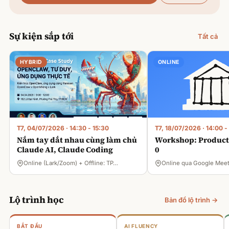
Sự kiện sắp tới
Tất cả
HYBRID
ONLINE
T7, 04/07/2026
·
14:30 - 15:30
T7, 18/07/2026
·
14:00 -
Nắm tay dắt nhau cùng làm chủ
Workshop: Product 
Claude AI, Claude Coding
0
Online (Lark/Zoom) + Offline: TP…
Online qua Google Mee
Lộ trình học
Bản đồ lộ trình →
BẮT ĐẦU
AI FLUENCY