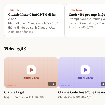
Nền tảng
Nền tảng
Claude khác ChatGPT ở điểm
Cách viết prompt hiệ
nào?
Prompt hiệu quả thường 
chính: - Context: bạn là ai
Kho nội dung Claude.vn chưa có đủ
gì [1][2][6] - Task: muốn 
thông tin để so sánh Claude với
2
lượt trao đổi
178
output ra sao [2][6] -
ChatGPT. Hiện chỉ có tài liệu về
2
lượt trao đổi
144
Rules/Constraints: độ dài,
metaprompting của Claude, như: -
Dùng Claude để tạo prompt ch
Video gợi ý
1:18
2
Claude là gì?
Claude Code hoạt động thế n
Nhập môn Claude 101 · Bài 1/8
Claude Code 101 · Bài 1/11