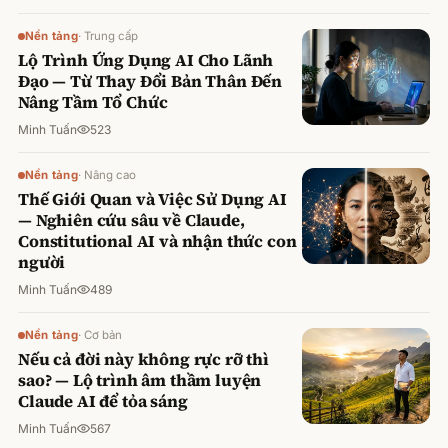
Nền tảng
·
Trung cấp
Lộ Trình Ứng Dụng AI Cho Lãnh
Đạo — Từ Thay Đổi Bản Thân Đến
Nâng Tầm Tổ Chức
Minh Tuấn
523
Nền tảng
·
Nâng cao
Thế Giới Quan và Việc Sử Dụng AI
— Nghiên cứu sâu về Claude,
Constitutional AI và nhận thức con
người
Minh Tuấn
489
Nền tảng
·
Cơ bản
Nếu cả đời này không rực rỡ thì
sao? — Lộ trình âm thầm luyện
Claude AI để tỏa sáng
Minh Tuấn
567