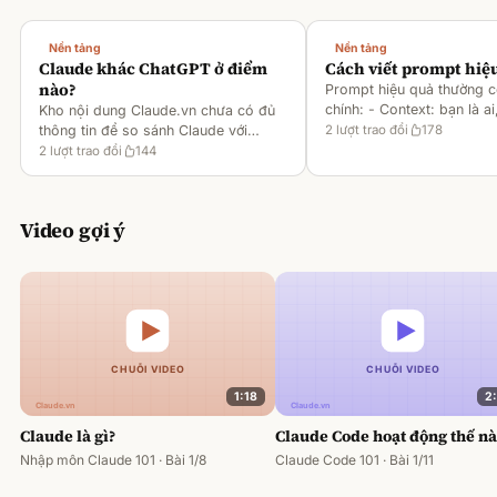
Nền tảng
Nền tảng
Claude khác ChatGPT ở điểm
Cách viết prompt hiệ
nào?
Prompt hiệu quả thường 
chính: - Context: bạn là ai
Kho nội dung Claude.vn chưa có đủ
gì [1][2][6] - Task: muốn 
thông tin để so sánh Claude với
2
lượt trao đổi
178
output ra sao [2][6] -
ChatGPT. Hiện chỉ có tài liệu về
2
lượt trao đổi
144
Rules/Constraints: độ dài,
metaprompting của Claude, như: -
Dùng Claude để tạo prompt ch
Video gợi ý
1:18
2
Claude là gì?
Claude Code hoạt động thế n
Nhập môn Claude 101 · Bài 1/8
Claude Code 101 · Bài 1/11