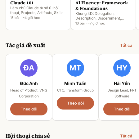
Claude 101
AI Fluency: Framework
& Foundations
Làm chủ Claude từ số 0: hội
thoại, Projects, Artifacts, Skills
Khung 4D: Delegation,
15 bài · ~4 giờ học
Description, Discernment,
Diligence
16 bài · ~7 giờ học
Tác giả đề xuất
Tất cả
Đức Anh
Minh Tuấn
Hải Yến
Head of Product, VNG
CTO, Transform Group
Design Lead, FPT
Corporation
Software
Theo dõi
Theo dõi
Theo dõi
Hội thoại chia sẻ
Tất cả