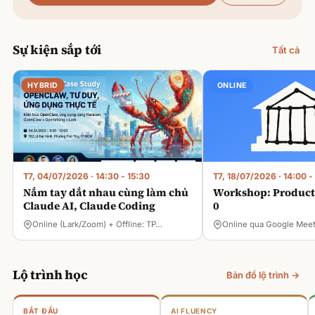
Sự kiện sắp tới
Tất cả
HYBRID
ONLINE
T7, 04/07/2026
·
14:30 - 15:30
T7, 18/07/2026
·
14:00 -
Nắm tay dắt nhau cùng làm chủ
Workshop: Product 
Claude AI, Claude Coding
0
Online (Lark/Zoom) + Offline: TP…
Online qua Google Mee
Lộ trình học
Bản đồ lộ trình →
BẮT ĐẦU
AI FLUENCY