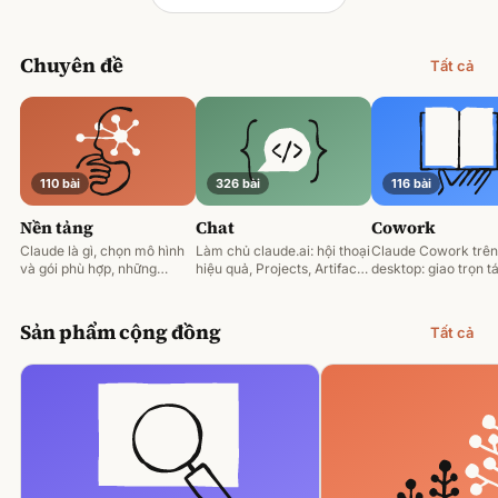
Chuyên đề
Tất cả
110 bài
326 bài
116 bài
Nền tảng
Chat
Cowork
Claude là gì, chọn mô hình
Làm chủ claude.ai: hội thoại
Claude Cowork trên
và gói phù hợp, những
hiệu quả, Projects, Artifacts
desktop: giao trọn tá
nguyên tắc prompting nền
và phân tích tài liệu.
động hoá và làm việ
tảng.
tệp của bạn.
Sản phẩm cộng đồng
Tất cả