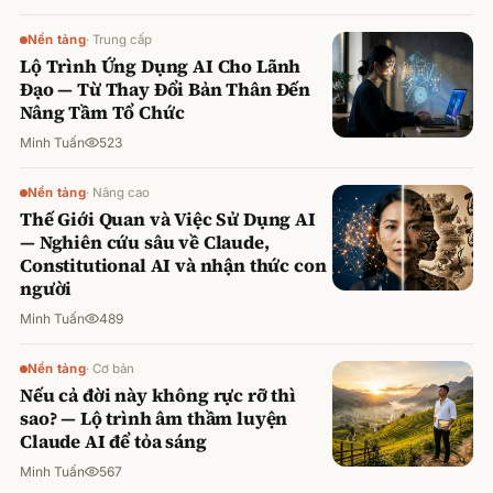
Nền tảng
·
Trung cấp
Lộ Trình Ứng Dụng AI Cho Lãnh
Đạo — Từ Thay Đổi Bản Thân Đến
Nâng Tầm Tổ Chức
Minh Tuấn
523
Nền tảng
·
Nâng cao
Thế Giới Quan và Việc Sử Dụng AI
— Nghiên cứu sâu về Claude,
Constitutional AI và nhận thức con
người
Minh Tuấn
489
Nền tảng
·
Cơ bản
Nếu cả đời này không rực rỡ thì
sao? — Lộ trình âm thầm luyện
Claude AI để tỏa sáng
Minh Tuấn
567