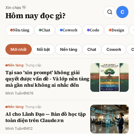
Xin chào 👋
CODE
Hôm nay đọc gì?
Claude cho Sales: Dự báo doanh số
chính xác
Nền tảng
Chat
Cowork
Code
Design
Minh Tuấn
·
800
lượt xem
Mới nhất
Nổi bật
Nền tảng
Chat
Cowork
C
Nền tảng
·
Trung cấp
Tại sao 'xin prompt' không giải
quyết được vấn đề - Và lớp nền tảng
mà gần như không ai nhắc đến
Minh Tuấn
678
Nền tảng
·
Trung cấp
AI cho Lãnh Đạo — Bản đồ học tập
toàn diện trên Claude.vn
Minh Tuấn
612