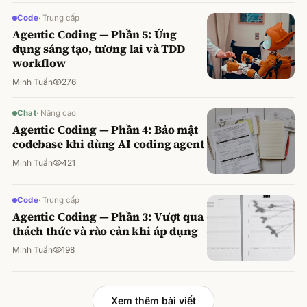
Code
·
Trung cấp
Agentic Coding — Phần 5: Ứng
dụng sáng tạo, tương lai và TDD
workflow
Minh Tuấn
276
Chat
·
Nâng cao
Agentic Coding — Phần 4: Bảo mật
codebase khi dùng AI coding agent
Minh Tuấn
421
Code
·
Trung cấp
Agentic Coding — Phần 3: Vượt qua
thách thức và rào cản khi áp dụng
Minh Tuấn
198
Xem thêm bài viết