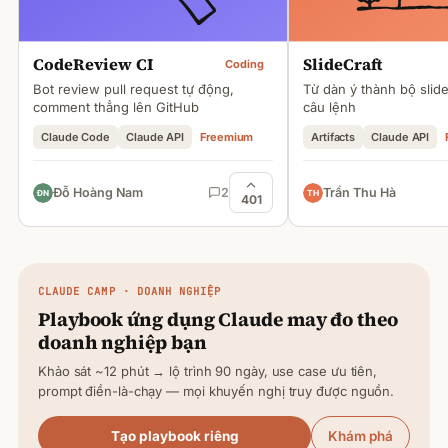
CodeReview CI
SlideCraft
Coding
Bot review pull request tự động,
Từ dàn ý thành bộ slid
comment thẳng lên GitHub
câu lệnh
Claude Code
Claude API
Freemium
Artifacts
Claude API
Đỗ Hoàng Nam
2
Trần Thu Hà
401
CLAUDE
CAMP · DOANH NGHIỆP
Playbook ứng dụng
Claude
may đo theo
doanh nghiệp bạn
Khảo sát ~12 phút → lộ trình 90 ngày, use case ưu tiên,
prompt điền-là-chạy — mọi khuyến nghị truy được nguồn.
Tạo playbook riêng
Khám phá