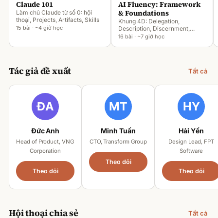
Claude 101
AI Fluency: Framework
& Foundations
Làm chủ Claude từ số 0: hội
thoại, Projects, Artifacts, Skills
Khung 4D: Delegation,
15 bài · ~4 giờ học
Description, Discernment,
Diligence
16 bài · ~7 giờ học
Tác giả đề xuất
Tất cả
Đức Anh
Minh Tuấn
Hải Yến
Head of Product, VNG
CTO, Transform Group
Design Lead, FPT
Corporation
Software
Theo dõi
Theo dõi
Theo dõi
Hội thoại chia sẻ
Tất cả