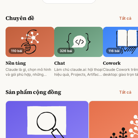
Chuyên đề
Tất cả
110 bài
326 bài
116 bài
Nền tảng
Chat
Cowork
Claude là gì, chọn mô hình
Làm chủ claude.ai: hội thoại
Claude Cowork trên
và gói phù hợp, những
hiệu quả, Projects, Artifacts
desktop: giao trọn tá
nguyên tắc prompting nền
và phân tích tài liệu.
động hoá và làm việ
tảng.
tệp của bạn.
Sản phẩm cộng đồng
Tất cả