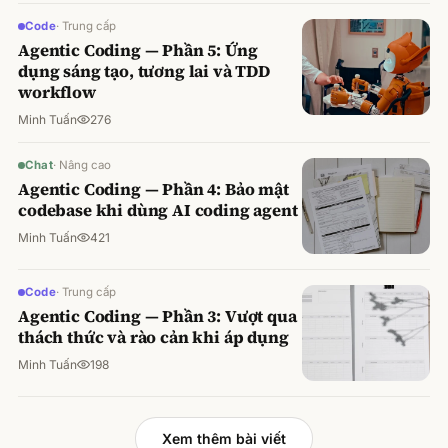
Code
·
Trung cấp
Agentic Coding — Phần 5: Ứng
dụng sáng tạo, tương lai và TDD
workflow
Minh Tuấn
276
Chat
·
Nâng cao
Agentic Coding — Phần 4: Bảo mật
codebase khi dùng AI coding agent
Minh Tuấn
421
Code
·
Trung cấp
Agentic Coding — Phần 3: Vượt qua
thách thức và rào cản khi áp dụng
Minh Tuấn
198
Xem thêm bài viết