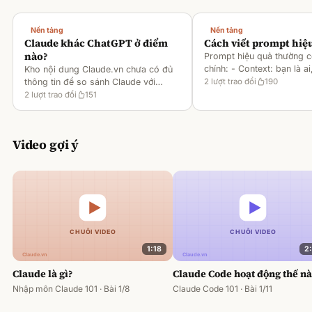
Nền tảng
Nền tảng
Claude khác ChatGPT ở điểm
Cách viết prompt hiệ
nào?
Prompt hiệu quả thường 
chính: - Context: bạn là ai
Kho nội dung Claude.vn chưa có đủ
gì [1][2][6] - Task: muốn 
thông tin để so sánh Claude với
2
lượt trao đổi
190
output ra sao [2][6] -
ChatGPT. Hiện chỉ có tài liệu về
2
lượt trao đổi
151
Rules/Constraints: độ dài,
metaprompting của Claude, như: -
Dùng Claude để tạo prompt ch
Video gợi ý
1:18
2
Claude là gì?
Claude Code hoạt động thế n
Nhập môn Claude 101 · Bài 1/8
Claude Code 101 · Bài 1/11