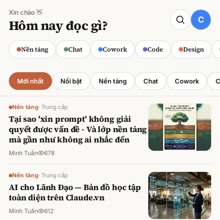
Xin chào 👋
CODE
Hôm nay đọc gì?
Claude cho Sales: Dự báo doanh số
chính xác
Nền tảng
Chat
Cowork
Code
Design
Minh Tuấn
·
800
lượt xem
Mới nhất
Nổi bật
Nền tảng
Chat
Cowork
C
Nền tảng
·
Trung cấp
Tại sao 'xin prompt' không giải
quyết được vấn đề - Và lớp nền tảng
mà gần như không ai nhắc đến
Minh Tuấn
678
Nền tảng
·
Trung cấp
AI cho Lãnh Đạo — Bản đồ học tập
toàn diện trên Claude.vn
Minh Tuấn
612