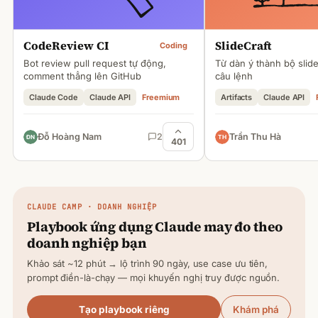
CodeReview CI
SlideCraft
Coding
Bot review pull request tự động,
Từ dàn ý thành bộ slid
comment thẳng lên GitHub
câu lệnh
Claude Code
Claude API
Freemium
Artifacts
Claude API
Đỗ Hoàng Nam
2
Trần Thu Hà
401
CLAUDE
CAMP · DOANH NGHIỆP
Playbook ứng dụng
Claude
may đo theo
doanh nghiệp bạn
Khảo sát ~12 phút → lộ trình 90 ngày, use case ưu tiên,
prompt điền-là-chạy — mọi khuyến nghị truy được nguồn.
Tạo playbook riêng
Khám phá