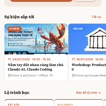
Sự kiện sắp tới
Tất cả
HYBRID
ONLINE
T7, 04/07/2026
·
14:30 - 15:30
T7, 18/07/2026
·
14:00 -
Nắm tay dắt nhau cùng làm chủ
Workshop: Product 
Claude AI, Claude Coding
0
Online (Lark/Zoom) + Offline: TP…
Online qua Google Mee
Lộ trình học
Bản đồ lộ trình →
BẮT ĐẦU
AI FLUENCY