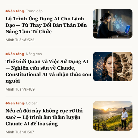
Nền tảng
·
Trung cấp
Lộ Trình Ứng Dụng AI Cho Lãnh
Đạo — Từ Thay Đổi Bản Thân Đến
Nâng Tầm Tổ Chức
Minh Tuấn
523
Nền tảng
·
Nâng cao
Thế Giới Quan và Việc Sử Dụng AI
— Nghiên cứu sâu về Claude,
Constitutional AI và nhận thức con
người
Minh Tuấn
489
Nền tảng
·
Cơ bản
Nếu cả đời này không rực rỡ thì
sao? — Lộ trình âm thầm luyện
Claude AI để tỏa sáng
Minh Tuấn
567