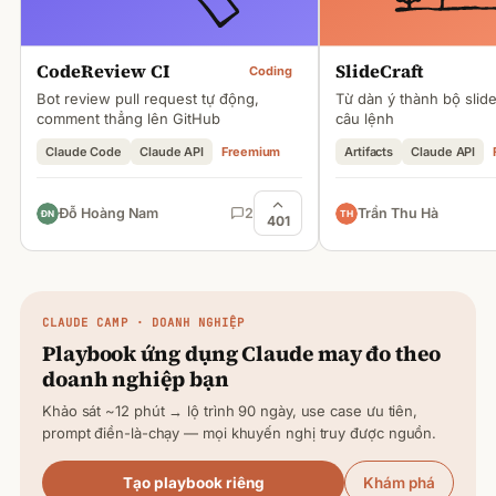
CodeReview CI
SlideCraft
Coding
Bot review pull request tự động,
Từ dàn ý thành bộ slid
comment thẳng lên GitHub
câu lệnh
Claude Code
Claude API
Freemium
Artifacts
Claude API
Đỗ Hoàng Nam
2
Trần Thu Hà
401
CLAUDE
CAMP · DOANH NGHIỆP
Playbook ứng dụng
Claude
may đo theo
doanh nghiệp bạn
Khảo sát ~12 phút → lộ trình 90 ngày, use case ưu tiên,
prompt điền-là-chạy — mọi khuyến nghị truy được nguồn.
Tạo playbook riêng
Khám phá