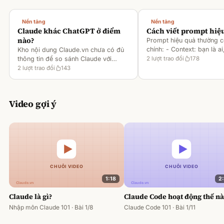
Nền tảng
Nền tảng
Claude khác ChatGPT ở điểm
Cách viết prompt hiệ
nào?
Prompt hiệu quả thường 
chính: - Context: bạn là ai
Kho nội dung Claude.vn chưa có đủ
gì [1][2][6] - Task: muốn 
thông tin để so sánh Claude với
2
lượt trao đổi
178
output ra sao [2][6] -
ChatGPT. Hiện chỉ có tài liệu về
2
lượt trao đổi
143
Rules/Constraints: độ dài,
metaprompting của Claude, như: -
Dùng Claude để tạo prompt ch
Video gợi ý
1:18
2
Claude là gì?
Claude Code hoạt động thế n
Nhập môn Claude 101 · Bài 1/8
Claude Code 101 · Bài 1/11