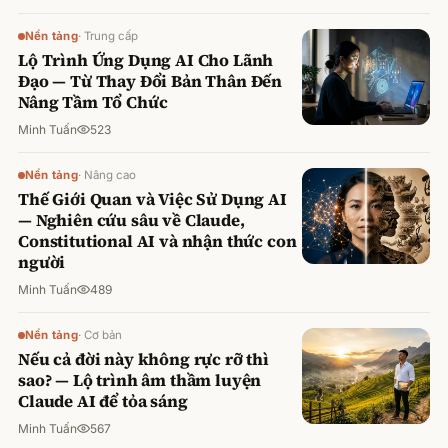
Nền tảng
·
Trung cấp
Lộ Trình Ứng Dụng AI Cho Lãnh
Đạo — Từ Thay Đổi Bản Thân Đến
Nâng Tầm Tổ Chức
Minh Tuấn
523
Nền tảng
·
Nâng cao
Thế Giới Quan và Việc Sử Dụng AI
— Nghiên cứu sâu về Claude,
Constitutional AI và nhận thức con
người
Minh Tuấn
489
Nền tảng
·
Cơ bản
Nếu cả đời này không rực rỡ thì
sao? — Lộ trình âm thầm luyện
Claude AI để tỏa sáng
Minh Tuấn
567