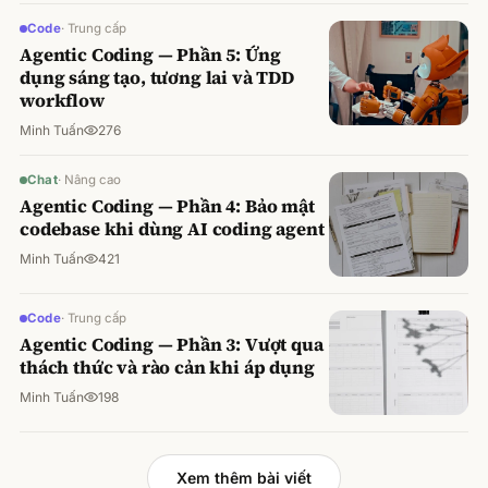
Code
·
Trung cấp
Agentic Coding — Phần 5: Ứng
dụng sáng tạo, tương lai và TDD
workflow
Minh Tuấn
276
Chat
·
Nâng cao
Agentic Coding — Phần 4: Bảo mật
codebase khi dùng AI coding agent
Minh Tuấn
421
Code
·
Trung cấp
Agentic Coding — Phần 3: Vượt qua
thách thức và rào cản khi áp dụng
Minh Tuấn
198
Xem thêm bài viết