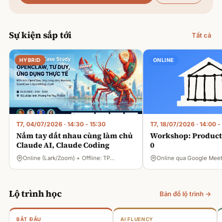
Sự kiện sắp tới
Tất cả
HYBRID
ONLINE
T7, 04/07/2026
·
14:30 - 15:30
T7, 18/07/2026
·
14:00 -
Nắm tay dắt nhau cùng làm chủ
Workshop: Product 
Claude AI, Claude Coding
0
Online (Lark/Zoom) + Offline: TP…
Online qua Google Mee
Lộ trình học
Bản đồ lộ trình →
BẮT ĐẦU
AI FLUENCY