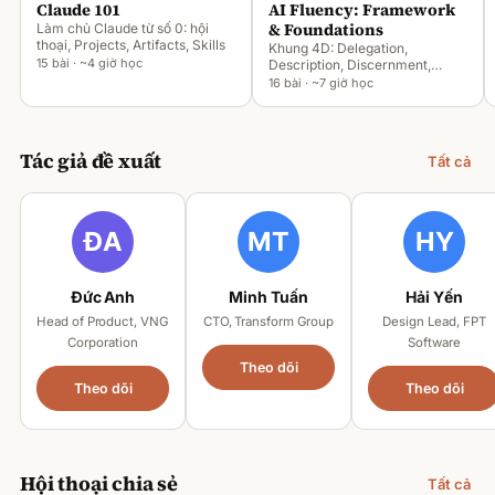
Claude 101
AI Fluency: Framework
& Foundations
Làm chủ Claude từ số 0: hội
thoại, Projects, Artifacts, Skills
Khung 4D: Delegation,
15 bài · ~4 giờ học
Description, Discernment,
Diligence
16 bài · ~7 giờ học
Tác giả đề xuất
Tất cả
Đức Anh
Minh Tuấn
Hải Yến
Head of Product, VNG
CTO, Transform Group
Design Lead, FPT
Corporation
Software
Theo dõi
Theo dõi
Theo dõi
Hội thoại chia sẻ
Tất cả