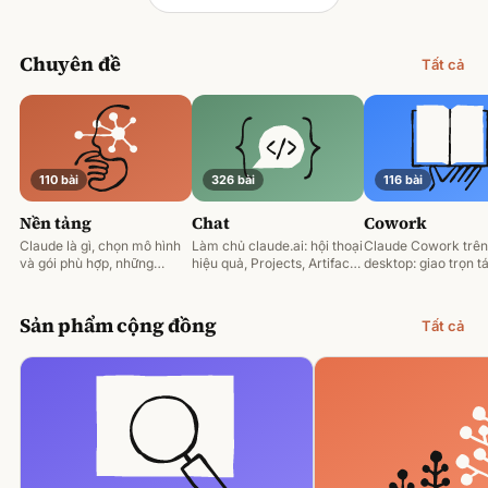
Chuyên đề
Tất cả
110 bài
326 bài
116 bài
Nền tảng
Chat
Cowork
Claude là gì, chọn mô hình
Làm chủ claude.ai: hội thoại
Claude Cowork trên
và gói phù hợp, những
hiệu quả, Projects, Artifacts
desktop: giao trọn tá
nguyên tắc prompting nền
và phân tích tài liệu.
động hoá và làm việ
tảng.
tệp của bạn.
Sản phẩm cộng đồng
Tất cả