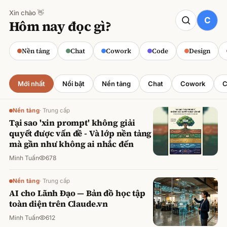
Xin chào 👋
CODE
Hôm nay đọc gì?
Claude cho Sales: Dự báo doanh số
chính xác
Nền tảng
Chat
Cowork
Code
Design
Minh Tuấn
·
800
lượt xem
Mới nhất
Nổi bật
Nền tảng
Chat
Cowork
C
Nền tảng
·
Trung cấp
Tại sao 'xin prompt' không giải
quyết được vấn đề - Và lớp nền tảng
mà gần như không ai nhắc đến
Minh Tuấn
678
Nền tảng
·
Trung cấp
AI cho Lãnh Đạo — Bản đồ học tập
toàn diện trên Claude.vn
Minh Tuấn
612