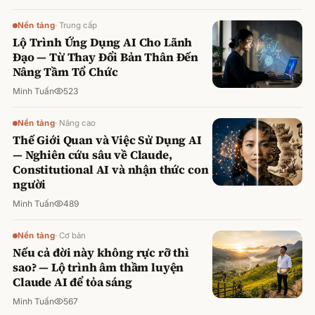
Nền tảng
·
Trung cấp
Lộ Trình Ứng Dụng AI Cho Lãnh
Đạo — Từ Thay Đổi Bản Thân Đến
Nâng Tầm Tổ Chức
Minh Tuấn
523
Nền tảng
·
Nâng cao
Thế Giới Quan và Việc Sử Dụng AI
— Nghiên cứu sâu về Claude,
Constitutional AI và nhận thức con
người
Minh Tuấn
489
Nền tảng
·
Cơ bản
Nếu cả đời này không rực rỡ thì
sao? — Lộ trình âm thầm luyện
Claude AI để tỏa sáng
Minh Tuấn
567