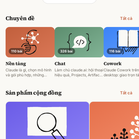
Chuyên đề
Tất cả
110 bài
326 bài
116 bài
Nền tảng
Chat
Cowork
Claude là gì, chọn mô hình
Làm chủ claude.ai: hội thoại
Claude Cowork trên
và gói phù hợp, những
hiệu quả, Projects, Artifacts
desktop: giao trọn tá
nguyên tắc prompting nền
và phân tích tài liệu.
động hoá và làm việ
tảng.
tệp của bạn.
Sản phẩm cộng đồng
Tất cả