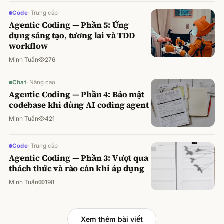
Code
·
Trung cấp
Agentic Coding — Phần 5: Ứng
dụng sáng tạo, tương lai và TDD
workflow
Minh Tuấn
276
Chat
·
Nâng cao
Agentic Coding — Phần 4: Bảo mật
codebase khi dùng AI coding agent
Minh Tuấn
421
Code
·
Trung cấp
Agentic Coding — Phần 3: Vượt qua
thách thức và rào cản khi áp dụng
Minh Tuấn
198
Xem thêm bài viết