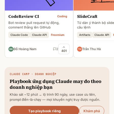
CodeReview CI
SlideCraft
Coding
Bot review pull request tự động,
Từ dàn ý thành bộ slid
comment thẳng lên GitHub
câu lệnh
Claude Code
Claude API
Freemium
Artifacts
Claude API
Đỗ Hoàng Nam
2
Trần Thu Hà
401
CLAUDE
CAMP · DOANH NGHIỆP
Playbook ứng dụng
Claude
may đo theo
doanh nghiệp bạn
Khảo sát ~12 phút → lộ trình 90 ngày, use case ưu tiên,
prompt điền-là-chạy — mọi khuyến nghị truy được nguồn.
Tạo playbook riêng
Khám phá