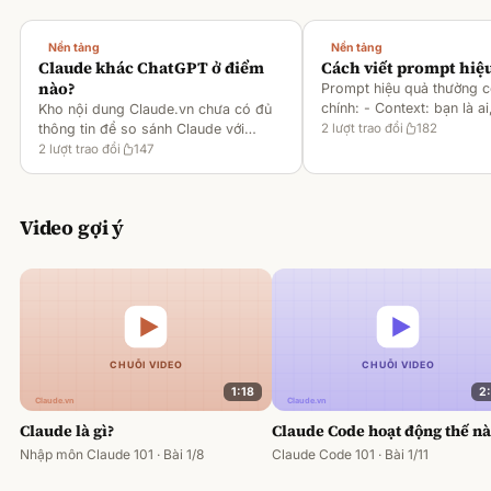
Nền tảng
Nền tảng
Claude khác ChatGPT ở điểm
Cách viết prompt hiệ
nào?
Prompt hiệu quả thường 
chính: - Context: bạn là ai
Kho nội dung Claude.vn chưa có đủ
gì [1][2][6] - Task: muốn 
thông tin để so sánh Claude với
2
lượt trao đổi
182
output ra sao [2][6] -
ChatGPT. Hiện chỉ có tài liệu về
2
lượt trao đổi
147
Rules/Constraints: độ dài,
metaprompting của Claude, như: -
Dùng Claude để tạo prompt ch
Video gợi ý
1:18
2
Claude là gì?
Claude Code hoạt động thế n
Nhập môn Claude 101 · Bài 1/8
Claude Code 101 · Bài 1/11