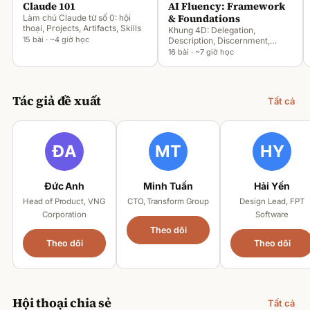
Claude 101
AI Fluency: Framework
& Foundations
Làm chủ Claude từ số 0: hội
thoại, Projects, Artifacts, Skills
Khung 4D: Delegation,
15 bài · ~4 giờ học
Description, Discernment,
Diligence
16 bài · ~7 giờ học
Tác giả đề xuất
Tất cả
Đức Anh
Minh Tuấn
Hải Yến
Head of Product, VNG
CTO, Transform Group
Design Lead, FPT
Corporation
Software
Theo dõi
Theo dõi
Theo dõi
Hội thoại chia sẻ
Tất cả