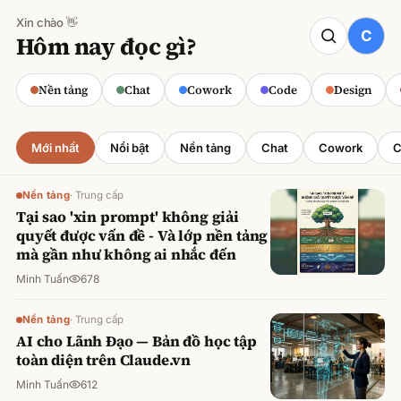
Xin chào 👋
CODE
Hôm nay đọc gì?
Claude cho Sales: Dự báo doanh số
chính xác
Nền tảng
Chat
Cowork
Code
Design
Minh Tuấn
·
800
lượt xem
Mới nhất
Nổi bật
Nền tảng
Chat
Cowork
C
Nền tảng
·
Trung cấp
Tại sao 'xin prompt' không giải
quyết được vấn đề - Và lớp nền tảng
mà gần như không ai nhắc đến
Minh Tuấn
678
Nền tảng
·
Trung cấp
AI cho Lãnh Đạo — Bản đồ học tập
toàn diện trên Claude.vn
Minh Tuấn
612