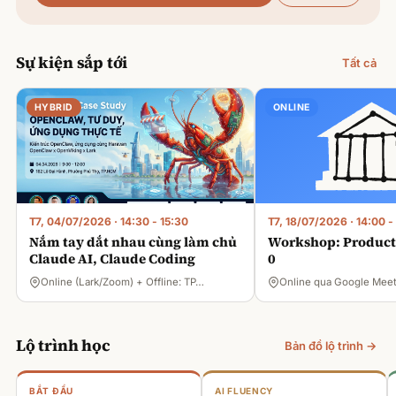
Sự kiện sắp tới
Tất cả
HYBRID
ONLINE
T7, 04/07/2026
·
14:30 - 15:30
T7, 18/07/2026
·
14:00 -
Nắm tay dắt nhau cùng làm chủ
Workshop: Product 
Claude AI, Claude Coding
0
Online (Lark/Zoom) + Offline: TP…
Online qua Google Mee
Lộ trình học
Bản đồ lộ trình →
BẮT ĐẦU
AI FLUENCY