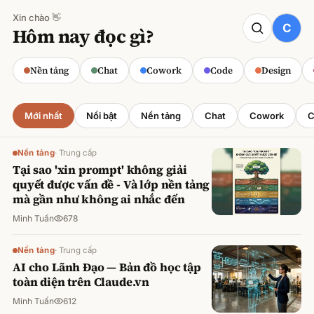
Xin chào 👋
CODE
Hôm nay đọc gì?
Claude cho Sales: Dự báo doanh số
chính xác
Nền tảng
Chat
Cowork
Code
Design
Minh Tuấn
·
800
lượt xem
Mới nhất
Nổi bật
Nền tảng
Chat
Cowork
C
Nền tảng
·
Trung cấp
Tại sao 'xin prompt' không giải
quyết được vấn đề - Và lớp nền tảng
mà gần như không ai nhắc đến
Minh Tuấn
678
Nền tảng
·
Trung cấp
AI cho Lãnh Đạo — Bản đồ học tập
toàn diện trên Claude.vn
Minh Tuấn
612