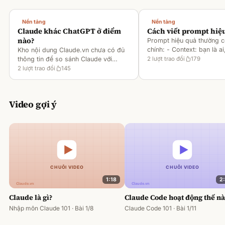
Nền tảng
Nền tảng
Claude khác ChatGPT ở điểm
Cách viết prompt hiệ
nào?
Prompt hiệu quả thường 
chính: - Context: bạn là ai
Kho nội dung Claude.vn chưa có đủ
gì [1][2][6] - Task: muốn 
thông tin để so sánh Claude với
2
lượt trao đổi
179
output ra sao [2][6] -
ChatGPT. Hiện chỉ có tài liệu về
2
lượt trao đổi
145
Rules/Constraints: độ dài,
metaprompting của Claude, như: -
Dùng Claude để tạo prompt ch
Video gợi ý
1:18
2
Claude là gì?
Claude Code hoạt động thế n
Nhập môn Claude 101 · Bài 1/8
Claude Code 101 · Bài 1/11