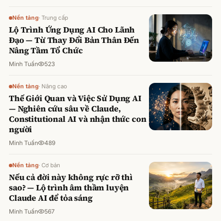
Nền tảng
·
Trung cấp
Lộ Trình Ứng Dụng AI Cho Lãnh
Đạo — Từ Thay Đổi Bản Thân Đến
Nâng Tầm Tổ Chức
Minh Tuấn
523
Nền tảng
·
Nâng cao
Thế Giới Quan và Việc Sử Dụng AI
— Nghiên cứu sâu về Claude,
Constitutional AI và nhận thức con
người
Minh Tuấn
489
Nền tảng
·
Cơ bản
Nếu cả đời này không rực rỡ thì
sao? — Lộ trình âm thầm luyện
Claude AI để tỏa sáng
Minh Tuấn
567