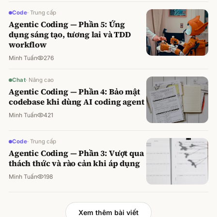
Code
·
Trung cấp
Agentic Coding — Phần 5: Ứng
dụng sáng tạo, tương lai và TDD
workflow
Minh Tuấn
276
Chat
·
Nâng cao
Agentic Coding — Phần 4: Bảo mật
codebase khi dùng AI coding agent
Minh Tuấn
421
Code
·
Trung cấp
Agentic Coding — Phần 3: Vượt qua
thách thức và rào cản khi áp dụng
Minh Tuấn
198
Xem thêm bài viết