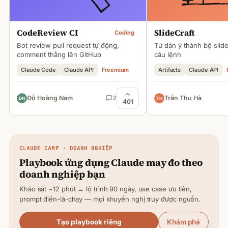
CodeReview CI
SlideCraft
Coding
Bot review pull request tự động,
Từ dàn ý thành bộ slid
comment thẳng lên GitHub
câu lệnh
Claude Code
Claude API
Freemium
Artifacts
Claude API
Đỗ Hoàng Nam
2
Trần Thu Hà
401
CLAUDE
CAMP · DOANH NGHIỆP
Playbook ứng dụng
Claude
may đo theo
doanh nghiệp bạn
Khảo sát ~12 phút → lộ trình 90 ngày, use case ưu tiên,
prompt điền-là-chạy — mọi khuyến nghị truy được nguồn.
Tạo playbook riêng
Khám phá