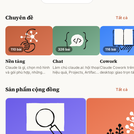
Chuyên đề
Tất cả
110 bài
326 bài
116 bài
Nền tảng
Chat
Cowork
Claude là gì, chọn mô hình
Làm chủ claude.ai: hội thoại
Claude Cowork trên
và gói phù hợp, những
hiệu quả, Projects, Artifacts
desktop: giao trọn tá
nguyên tắc prompting nền
và phân tích tài liệu.
động hoá và làm việ
tảng.
tệp của bạn.
Sản phẩm cộng đồng
Tất cả