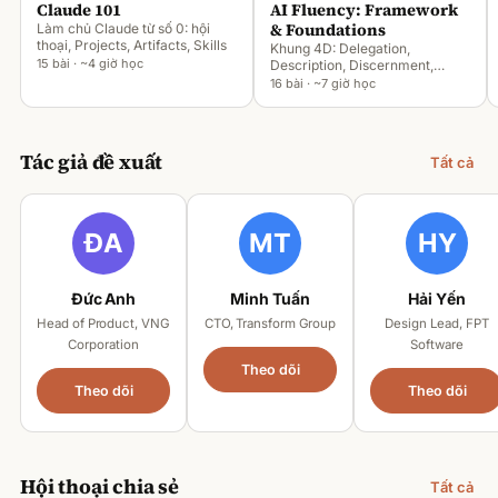
Claude 101
AI Fluency: Framework
& Foundations
Làm chủ Claude từ số 0: hội
thoại, Projects, Artifacts, Skills
Khung 4D: Delegation,
15 bài · ~4 giờ học
Description, Discernment,
Diligence
16 bài · ~7 giờ học
Tác giả đề xuất
Tất cả
Đức Anh
Minh Tuấn
Hải Yến
Head of Product, VNG
CTO, Transform Group
Design Lead, FPT
Corporation
Software
Theo dõi
Theo dõi
Theo dõi
Hội thoại chia sẻ
Tất cả