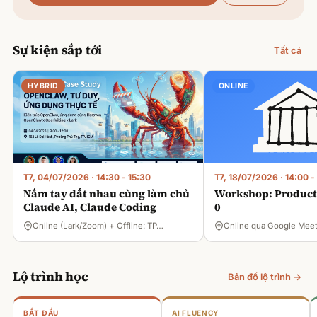
Sự kiện sắp tới
Tất cả
HYBRID
ONLINE
T7, 04/07/2026
·
14:30 - 15:30
T7, 18/07/2026
·
14:00 -
Nắm tay dắt nhau cùng làm chủ
Workshop: Product 
Claude AI, Claude Coding
0
Online (Lark/Zoom) + Offline: TP…
Online qua Google Mee
Lộ trình học
Bản đồ lộ trình →
BẮT ĐẦU
AI FLUENCY