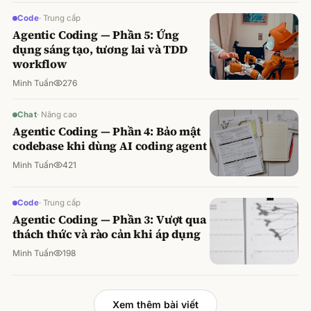
Code
·
Trung cấp
Agentic Coding — Phần 5: Ứng
dụng sáng tạo, tương lai và TDD
workflow
Minh Tuấn
276
Chat
·
Nâng cao
Agentic Coding — Phần 4: Bảo mật
codebase khi dùng AI coding agent
Minh Tuấn
421
Code
·
Trung cấp
Agentic Coding — Phần 3: Vượt qua
thách thức và rào cản khi áp dụng
Minh Tuấn
198
Xem thêm bài viết