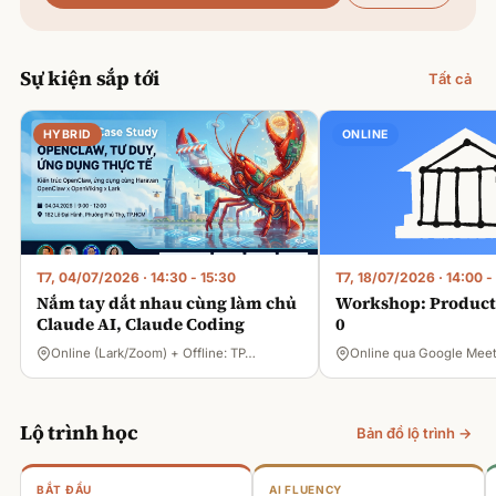
Sự kiện sắp tới
Tất cả
HYBRID
ONLINE
T7, 04/07/2026
·
14:30 - 15:30
T7, 18/07/2026
·
14:00 -
Nắm tay dắt nhau cùng làm chủ
Workshop: Product 
Claude AI, Claude Coding
0
Online (Lark/Zoom) + Offline: TP…
Online qua Google Mee
Lộ trình học
Bản đồ lộ trình →
BẮT ĐẦU
AI FLUENCY