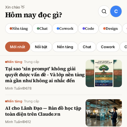
Xin chào 👋
CODE
Hôm nay đọc gì?
Claude cho Sales: Dự báo doanh số
chính xác
Nền tảng
Chat
Cowork
Code
Design
Minh Tuấn
·
800
lượt xem
Mới nhất
Nổi bật
Nền tảng
Chat
Cowork
C
Nền tảng
·
Trung cấp
Tại sao 'xin prompt' không giải
quyết được vấn đề - Và lớp nền tảng
mà gần như không ai nhắc đến
Minh Tuấn
678
Nền tảng
·
Trung cấp
AI cho Lãnh Đạo — Bản đồ học tập
toàn diện trên Claude.vn
Minh Tuấn
612