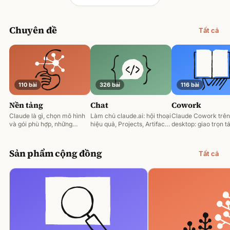
Chuyên đề
Tất cả
110 bài
326 bài
116 bài
Nền tảng
Chat
Cowork
Claude là gì, chọn mô hình
Làm chủ claude.ai: hội thoại
Claude Cowork trên
và gói phù hợp, những
hiệu quả, Projects, Artifacts
desktop: giao trọn tá
nguyên tắc prompting nền
và phân tích tài liệu.
động hoá và làm việ
tảng.
tệp của bạn.
Sản phẩm cộng đồng
Tất cả