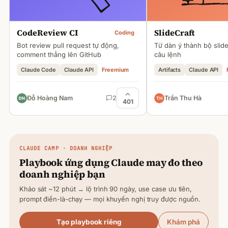
CodeReview CI
SlideCraft
Coding
Bot review pull request tự động,
Từ dàn ý thành bộ slid
comment thẳng lên GitHub
câu lệnh
Claude Code
Claude API
Freemium
Artifacts
Claude API
Đỗ Hoàng Nam
2
Trần Thu Hà
401
CLAUDE
CAMP · DOANH NGHIỆP
Playbook ứng dụng
Claude
may đo theo
doanh nghiệp bạn
Khảo sát ~12 phút → lộ trình 90 ngày, use case ưu tiên,
prompt điền-là-chạy — mọi khuyến nghị truy được nguồn.
Tạo playbook riêng
Khám phá