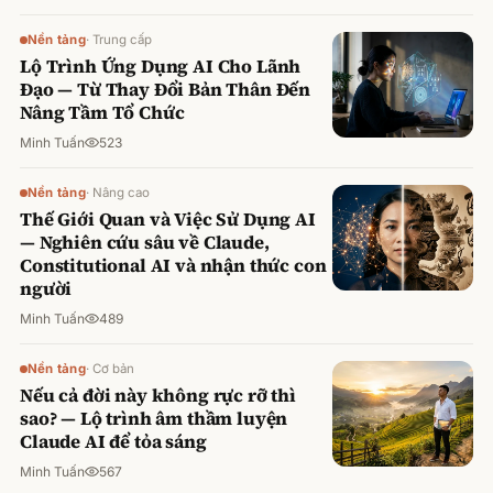
Nền tảng
·
Trung cấp
Lộ Trình Ứng Dụng AI Cho Lãnh
Đạo — Từ Thay Đổi Bản Thân Đến
Nâng Tầm Tổ Chức
Minh Tuấn
523
Nền tảng
·
Nâng cao
Thế Giới Quan và Việc Sử Dụng AI
— Nghiên cứu sâu về Claude,
Constitutional AI và nhận thức con
người
Minh Tuấn
489
Nền tảng
·
Cơ bản
Nếu cả đời này không rực rỡ thì
sao? — Lộ trình âm thầm luyện
Claude AI để tỏa sáng
Minh Tuấn
567