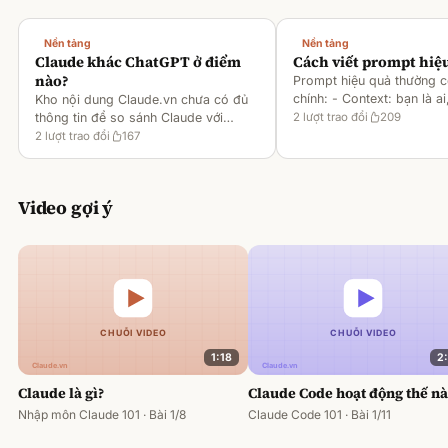
Nền tảng
Nền tảng
Claude khác ChatGPT ở điểm
Cách viết prompt hiệ
nào?
Prompt hiệu quả thường 
chính: - Context: bạn là ai
Kho nội dung Claude.vn chưa có đủ
gì [1][2][6] - Task: muốn 
thông tin để so sánh Claude với
2
lượt trao đổi
209
output ra sao [2][6] -
ChatGPT. Hiện chỉ có tài liệu về
2
lượt trao đổi
167
Rules/Constraints: độ dài,
metaprompting của Claude, như: -
Dùng Claude để tạo prompt ch
Video gợi ý
1:18
2
Claude là gì?
Claude Code hoạt động thế n
Nhập môn Claude 101 · Bài 1/8
Claude Code 101 · Bài 1/11