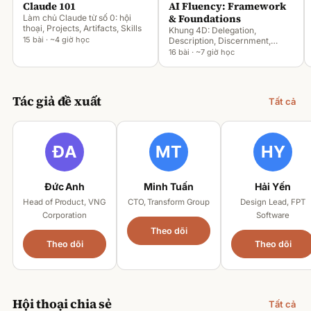
Claude 101
AI Fluency: Framework
& Foundations
Làm chủ Claude từ số 0: hội
thoại, Projects, Artifacts, Skills
Khung 4D: Delegation,
15 bài · ~4 giờ học
Description, Discernment,
Diligence
16 bài · ~7 giờ học
Tác giả đề xuất
Tất cả
Đức Anh
Minh Tuấn
Hải Yến
Head of Product, VNG
CTO, Transform Group
Design Lead, FPT
Corporation
Software
Theo dõi
Theo dõi
Theo dõi
Hội thoại chia sẻ
Tất cả