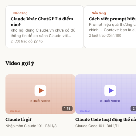
Nền tảng
Nền tảng
Claude khác ChatGPT ở điểm
Cách viết prompt hiệ
nào?
Prompt hiệu quả thường 
chính: - Context: bạn là ai
Kho nội dung Claude.vn chưa có đủ
gì [1][2][6] - Task: muốn 
thông tin để so sánh Claude với
2
lượt trao đổi
180
output ra sao [2][6] -
ChatGPT. Hiện chỉ có tài liệu về
2
lượt trao đổi
145
Rules/Constraints: độ dài,
metaprompting của Claude, như: -
Dùng Claude để tạo prompt ch
Video gợi ý
1:18
2
Claude là gì?
Claude Code hoạt động thế n
Nhập môn Claude 101 · Bài 1/8
Claude Code 101 · Bài 1/11