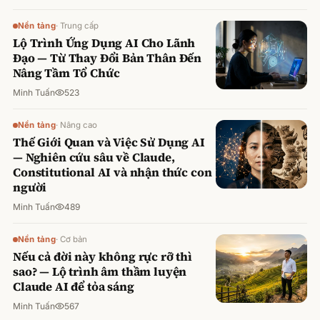
Nền tảng
·
Trung cấp
Lộ Trình Ứng Dụng AI Cho Lãnh
Đạo — Từ Thay Đổi Bản Thân Đến
Nâng Tầm Tổ Chức
Minh Tuấn
523
Nền tảng
·
Nâng cao
Thế Giới Quan và Việc Sử Dụng AI
— Nghiên cứu sâu về Claude,
Constitutional AI và nhận thức con
người
Minh Tuấn
489
Nền tảng
·
Cơ bản
Nếu cả đời này không rực rỡ thì
sao? — Lộ trình âm thầm luyện
Claude AI để tỏa sáng
Minh Tuấn
567