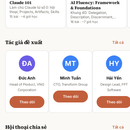
Claude 101
AI Fluency: Framework
& Foundations
Làm chủ Claude từ số 0: hội
thoại, Projects, Artifacts, Skills
Khung 4D: Delegation,
15 bài · ~4 giờ học
Description, Discernment,
Diligence
16 bài · ~7 giờ học
Tác giả đề xuất
Tất cả
Đức Anh
Minh Tuấn
Hải Yến
Head of Product, VNG
CTO, Transform Group
Design Lead, FPT
Corporation
Software
Theo dõi
Theo dõi
Theo dõi
Hội thoại chia sẻ
Tất cả