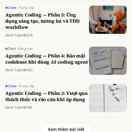
Code
·
Trung cấp
Agentic Coding — Phần 5: Ứng
dụng sáng tạo, tương lai và TDD
workflow
Minh Tuấn
276
Chat
·
Nâng cao
Agentic Coding — Phần 4: Bảo mật
codebase khi dùng AI coding agent
Minh Tuấn
421
Code
·
Trung cấp
Agentic Coding — Phần 3: Vượt qua
thách thức và rào cản khi áp dụng
Minh Tuấn
198
Xem thêm bài viết