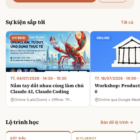
Sự kiện sắp tới
Tất cả
HYBRID
ONLINE
T7, 04/07/2026
·
14:30 - 15:30
T7, 18/07/2026
·
14:00 -
Nắm tay dắt nhau cùng làm chủ
Workshop: Product 
Claude AI, Claude Coding
0
Online (Lark/Zoom) + Offline: TP…
Online qua Google Mee
Lộ trình học
Bản đồ lộ trình →
BẮT ĐẦU
AI FLUENCY