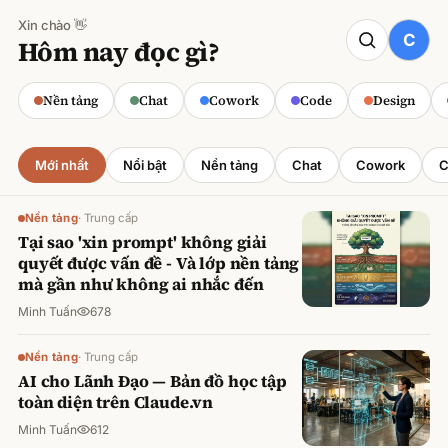
Xin chào 👋
CODE
Hôm nay đọc gì?
Claude cho Sales: Dự báo doanh số
chính xác
Nền tảng
Chat
Cowork
Code
Design
Minh Tuấn
·
800
lượt xem
Mới nhất
Nổi bật
Nền tảng
Chat
Cowork
C
Nền tảng
·
Trung cấp
Tại sao 'xin prompt' không giải
quyết được vấn đề - Và lớp nền tảng
mà gần như không ai nhắc đến
Minh Tuấn
678
Nền tảng
·
Trung cấp
AI cho Lãnh Đạo — Bản đồ học tập
toàn diện trên Claude.vn
Minh Tuấn
612