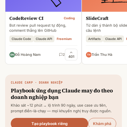
CodeReview CI
SlideCraft
Coding
Bot review pull request tự động,
Từ dàn ý thành bộ slid
comment thẳng lên GitHub
câu lệnh
Claude Code
Claude API
Freemium
Artifacts
Claude API
Đỗ Hoàng Nam
2
Trần Thu Hà
401
CLAUDE
CAMP · DOANH NGHIỆP
Playbook ứng dụng
Claude
may đo theo
doanh nghiệp bạn
Khảo sát ~12 phút → lộ trình 90 ngày, use case ưu tiên,
prompt điền-là-chạy — mọi khuyến nghị truy được nguồn.
Tạo playbook riêng
Khám phá