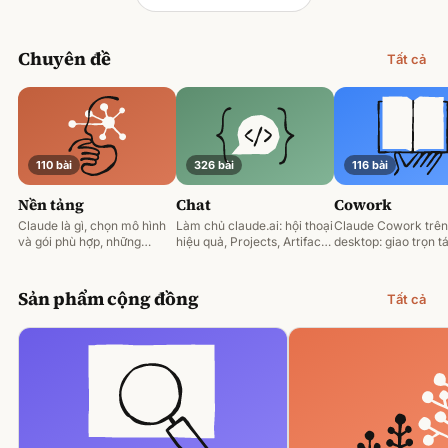
Chuyên đề
Tất cả
110 bài
326 bài
116 bài
Nền tảng
Chat
Cowork
Claude là gì, chọn mô hình
Làm chủ claude.ai: hội thoại
Claude Cowork trên
và gói phù hợp, những
hiệu quả, Projects, Artifacts
desktop: giao trọn tá
nguyên tắc prompting nền
và phân tích tài liệu.
động hoá và làm việ
tảng.
tệp của bạn.
Sản phẩm cộng đồng
Tất cả