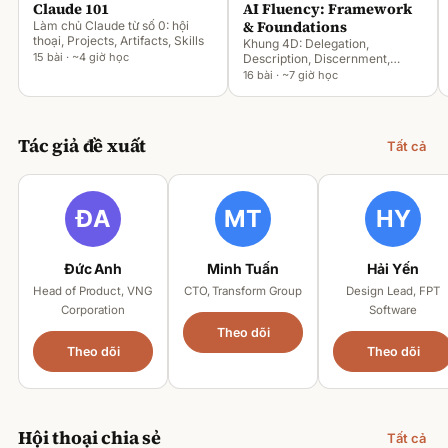
Claude 101
AI Fluency: Framework
& Foundations
Làm chủ Claude từ số 0: hội
thoại, Projects, Artifacts, Skills
Khung 4D: Delegation,
15 bài · ~4 giờ học
Description, Discernment,
Diligence
16 bài · ~7 giờ học
Tác giả đề xuất
Tất cả
Đức Anh
Minh Tuấn
Hải Yến
Head of Product, VNG
CTO, Transform Group
Design Lead, FPT
Corporation
Software
Theo dõi
Theo dõi
Theo dõi
Hội thoại chia sẻ
Tất cả