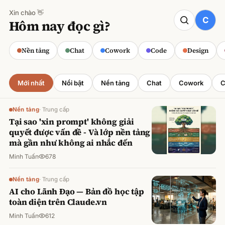
Xin chào 👋
CODE
Hôm nay đọc gì?
Claude cho Sales: Dự báo doanh số
chính xác
Nền tảng
Chat
Cowork
Code
Design
Minh Tuấn
·
800
lượt xem
Mới nhất
Nổi bật
Nền tảng
Chat
Cowork
C
Nền tảng
·
Trung cấp
Tại sao 'xin prompt' không giải
quyết được vấn đề - Và lớp nền tảng
mà gần như không ai nhắc đến
Minh Tuấn
678
Nền tảng
·
Trung cấp
AI cho Lãnh Đạo — Bản đồ học tập
toàn diện trên Claude.vn
Minh Tuấn
612