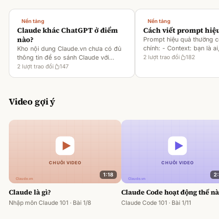
Nền tảng
Nền tảng
Claude khác ChatGPT ở điểm
Cách viết prompt hiệ
nào?
Prompt hiệu quả thường 
chính: - Context: bạn là ai
Kho nội dung Claude.vn chưa có đủ
gì [1][2][6] - Task: muốn 
thông tin để so sánh Claude với
2
lượt trao đổi
182
output ra sao [2][6] -
ChatGPT. Hiện chỉ có tài liệu về
2
lượt trao đổi
147
Rules/Constraints: độ dài,
metaprompting của Claude, như: -
Dùng Claude để tạo prompt ch
Video gợi ý
1:18
2
Claude là gì?
Claude Code hoạt động thế n
Nhập môn Claude 101 · Bài 1/8
Claude Code 101 · Bài 1/11