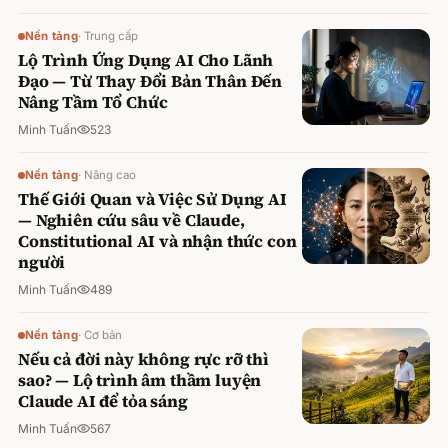
Nền tảng
·
Trung cấp
Lộ Trình Ứng Dụng AI Cho Lãnh
Đạo — Từ Thay Đổi Bản Thân Đến
Nâng Tầm Tổ Chức
Minh Tuấn
523
Nền tảng
·
Nâng cao
Thế Giới Quan và Việc Sử Dụng AI
— Nghiên cứu sâu về Claude,
Constitutional AI và nhận thức con
người
Minh Tuấn
489
Nền tảng
·
Cơ bản
Nếu cả đời này không rực rỡ thì
sao? — Lộ trình âm thầm luyện
Claude AI để tỏa sáng
Minh Tuấn
567