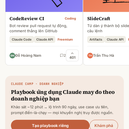
CodeReview CI
SlideCraft
Coding
Bot review pull request tự động,
Từ dàn ý thành bộ slid
comment thẳng lên GitHub
câu lệnh
Claude Code
Claude API
Freemium
Artifacts
Claude API
Đỗ Hoàng Nam
2
Trần Thu Hà
401
CLAUDE
CAMP · DOANH NGHIỆP
Playbook ứng dụng
Claude
may đo theo
doanh nghiệp bạn
Khảo sát ~12 phút → lộ trình 90 ngày, use case ưu tiên,
prompt điền-là-chạy — mọi khuyến nghị truy được nguồn.
Tạo playbook riêng
Khám phá