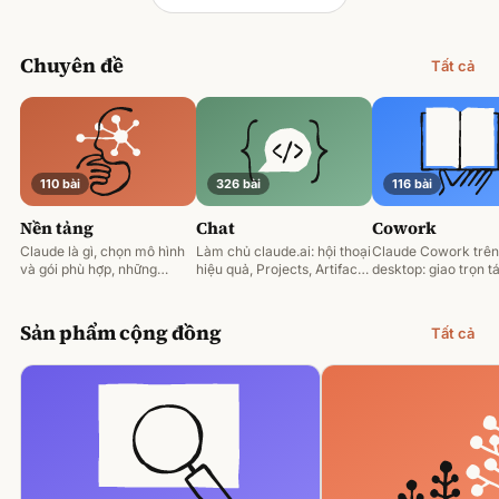
Chuyên đề
Tất cả
110 bài
326 bài
116 bài
Nền tảng
Chat
Cowork
Claude là gì, chọn mô hình
Làm chủ claude.ai: hội thoại
Claude Cowork trên
và gói phù hợp, những
hiệu quả, Projects, Artifacts
desktop: giao trọn tá
nguyên tắc prompting nền
và phân tích tài liệu.
động hoá và làm việ
tảng.
tệp của bạn.
Sản phẩm cộng đồng
Tất cả