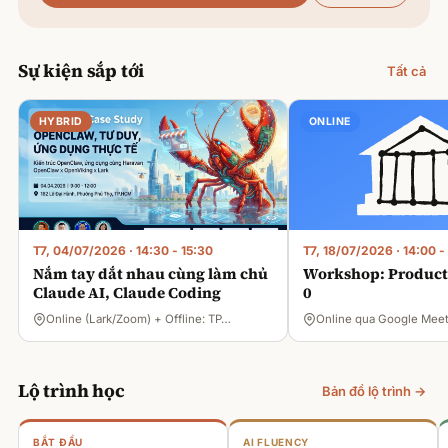
Sự kiện sắp tới
Tất cả
HYBRID
ONLINE
T7, 04/07/2026
·
14:30 - 15:30
T7, 18/07/2026
·
14:00 -
Nắm tay dắt nhau cùng làm chủ
Workshop: Product 
Claude AI, Claude Coding
0
Online (Lark/Zoom) + Offline: TP…
Online qua Google Mee
Lộ trình học
Bản đồ lộ trình →
BẮT ĐẦU
AI FLUENCY