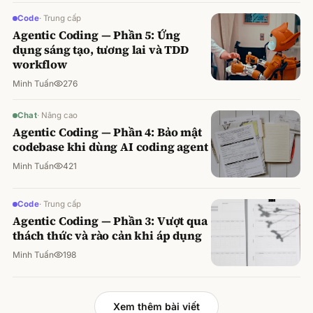
Code
·
Trung cấp
Agentic Coding — Phần 5: Ứng
dụng sáng tạo, tương lai và TDD
workflow
Minh Tuấn
276
Chat
·
Nâng cao
Agentic Coding — Phần 4: Bảo mật
codebase khi dùng AI coding agent
Minh Tuấn
421
Code
·
Trung cấp
Agentic Coding — Phần 3: Vượt qua
thách thức và rào cản khi áp dụng
Minh Tuấn
198
Xem thêm bài viết