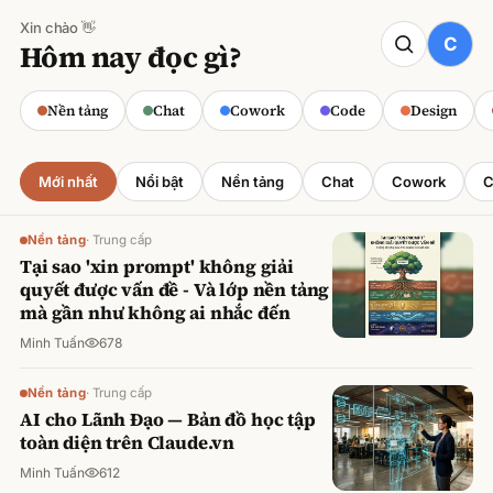
Xin chào 👋
CODE
Hôm nay đọc gì?
Claude cho Sales: Dự báo doanh số
chính xác
Nền tảng
Chat
Cowork
Code
Design
Minh Tuấn
·
800
lượt xem
Mới nhất
Nổi bật
Nền tảng
Chat
Cowork
C
Nền tảng
·
Trung cấp
Tại sao 'xin prompt' không giải
quyết được vấn đề - Và lớp nền tảng
mà gần như không ai nhắc đến
Minh Tuấn
678
Nền tảng
·
Trung cấp
AI cho Lãnh Đạo — Bản đồ học tập
toàn diện trên Claude.vn
Minh Tuấn
612