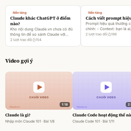
Nền tảng
Nền tảng
Claude khác ChatGPT ở điểm
Cách viết prompt hiệ
nào?
Prompt hiệu quả thường 
chính: - Context: bạn là ai
Kho nội dung Claude.vn chưa có đủ
gì [1][2][6] - Task: muốn 
thông tin để so sánh Claude với
2
lượt trao đổi
196
output ra sao [2][6] -
ChatGPT. Hiện chỉ có tài liệu về
2
lượt trao đổi
154
Rules/Constraints: độ dài,
metaprompting của Claude, như: -
Dùng Claude để tạo prompt ch
Video gợi ý
1:18
2
Claude là gì?
Claude Code hoạt động thế n
Nhập môn Claude 101 · Bài 1/8
Claude Code 101 · Bài 1/11