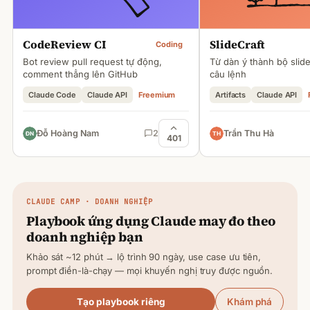
CodeReview CI
SlideCraft
Coding
Bot review pull request tự động,
Từ dàn ý thành bộ slid
comment thẳng lên GitHub
câu lệnh
Claude Code
Claude API
Freemium
Artifacts
Claude API
Đỗ Hoàng Nam
2
Trần Thu Hà
401
CLAUDE
CAMP · DOANH NGHIỆP
Playbook ứng dụng
Claude
may đo theo
doanh nghiệp bạn
Khảo sát ~12 phút → lộ trình 90 ngày, use case ưu tiên,
prompt điền-là-chạy — mọi khuyến nghị truy được nguồn.
Tạo playbook riêng
Khám phá