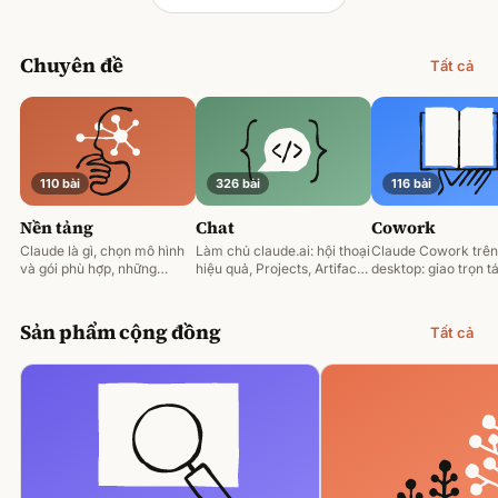
Chuyên đề
Tất cả
110 bài
326 bài
116 bài
Nền tảng
Chat
Cowork
Claude là gì, chọn mô hình
Làm chủ claude.ai: hội thoại
Claude Cowork trên
và gói phù hợp, những
hiệu quả, Projects, Artifacts
desktop: giao trọn tá
nguyên tắc prompting nền
và phân tích tài liệu.
động hoá và làm việ
tảng.
tệp của bạn.
Sản phẩm cộng đồng
Tất cả