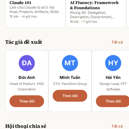
Claude 101
AI Fluency: Framework
& Foundations
Làm chủ Claude từ số 0: hội
thoại, Projects, Artifacts, Skills
Khung 4D: Delegation,
15 bài · ~4 giờ học
Description, Discernment,
Diligence
16 bài · ~7 giờ học
Tác giả đề xuất
Tất cả
Đức Anh
Minh Tuấn
Hải Yến
Head of Product, VNG
CTO, Transform Group
Design Lead, FPT
Corporation
Software
Theo dõi
Theo dõi
Theo dõi
Hội thoại chia sẻ
Tất cả