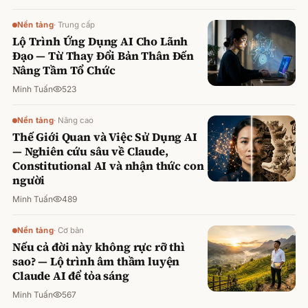
Nền tảng
·
Trung cấp
Lộ Trình Ứng Dụng AI Cho Lãnh
Đạo — Từ Thay Đổi Bản Thân Đến
Nâng Tầm Tổ Chức
Minh Tuấn
523
Nền tảng
·
Nâng cao
Thế Giới Quan và Việc Sử Dụng AI
— Nghiên cứu sâu về Claude,
Constitutional AI và nhận thức con
người
Minh Tuấn
489
Nền tảng
·
Cơ bản
Nếu cả đời này không rực rỡ thì
sao? — Lộ trình âm thầm luyện
Claude AI để tỏa sáng
Minh Tuấn
567