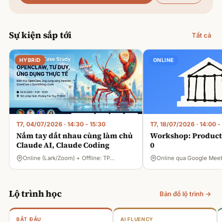
Sự kiện sắp tới
Tất cả
HYBRID
ONLINE
T7, 04/07/2026
·
14:30 - 15:30
T7, 18/07/2026
·
14:00 -
Nắm tay dắt nhau cùng làm chủ
Workshop: Product 
Claude AI, Claude Coding
0
Online (Lark/Zoom) + Offline: TP…
Online qua Google Mee
Lộ trình học
Bản đồ lộ trình →
BẮT ĐẦU
AI FLUENCY