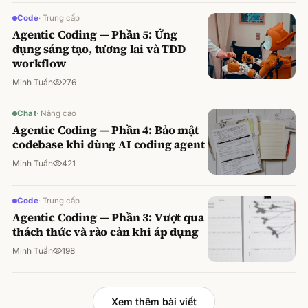
Code
·
Trung cấp
Agentic Coding — Phần 5: Ứng
dụng sáng tạo, tương lai và TDD
workflow
Minh Tuấn
276
Chat
·
Nâng cao
Agentic Coding — Phần 4: Bảo mật
codebase khi dùng AI coding agent
Minh Tuấn
421
Code
·
Trung cấp
Agentic Coding — Phần 3: Vượt qua
thách thức và rào cản khi áp dụng
Minh Tuấn
198
Xem thêm bài viết