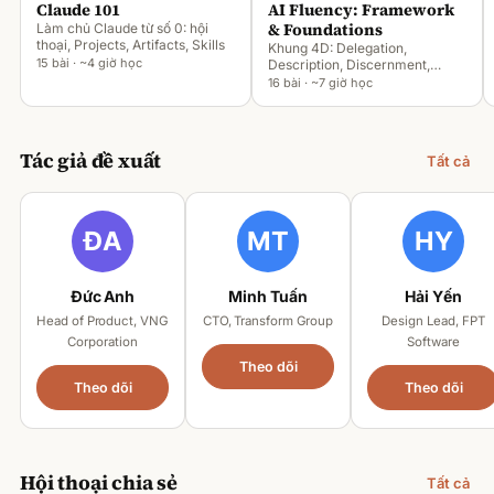
Claude 101
AI Fluency: Framework
& Foundations
Làm chủ Claude từ số 0: hội
thoại, Projects, Artifacts, Skills
Khung 4D: Delegation,
15 bài · ~4 giờ học
Description, Discernment,
Diligence
16 bài · ~7 giờ học
Tác giả đề xuất
Tất cả
Đức Anh
Minh Tuấn
Hải Yến
Head of Product, VNG
CTO, Transform Group
Design Lead, FPT
Corporation
Software
Theo dõi
Theo dõi
Theo dõi
Hội thoại chia sẻ
Tất cả