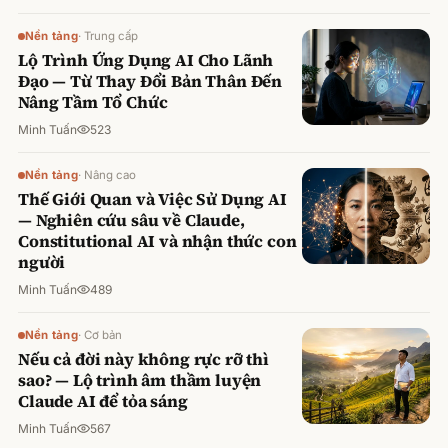
Nền tảng
·
Trung cấp
Lộ Trình Ứng Dụng AI Cho Lãnh
Đạo — Từ Thay Đổi Bản Thân Đến
Nâng Tầm Tổ Chức
Minh Tuấn
523
Nền tảng
·
Nâng cao
Thế Giới Quan và Việc Sử Dụng AI
— Nghiên cứu sâu về Claude,
Constitutional AI và nhận thức con
người
Minh Tuấn
489
Nền tảng
·
Cơ bản
Nếu cả đời này không rực rỡ thì
sao? — Lộ trình âm thầm luyện
Claude AI để tỏa sáng
Minh Tuấn
567