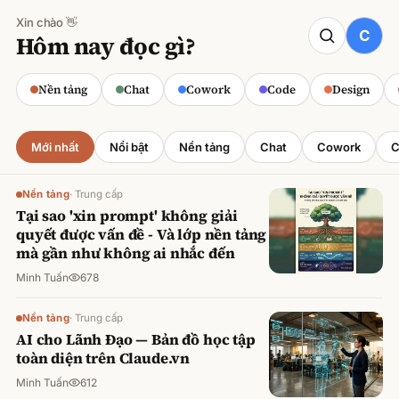
Xin chào 👋
CODE
Hôm nay đọc gì?
Claude cho Sales: Dự báo doanh số
chính xác
Nền tảng
Chat
Cowork
Code
Design
Minh Tuấn
·
800
lượt xem
Mới nhất
Nổi bật
Nền tảng
Chat
Cowork
C
Nền tảng
·
Trung cấp
Tại sao 'xin prompt' không giải
quyết được vấn đề - Và lớp nền tảng
mà gần như không ai nhắc đến
Minh Tuấn
678
Nền tảng
·
Trung cấp
AI cho Lãnh Đạo — Bản đồ học tập
toàn diện trên Claude.vn
Minh Tuấn
612