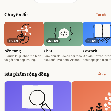
Chuyên đề
Tất cả
110 bài
326 bài
116 bài
Nền tảng
Chat
Cowork
Claude là gì, chọn mô hình
Làm chủ claude.ai: hội thoại
Claude Cowork trên
và gói phù hợp, những
hiệu quả, Projects, Artifacts
desktop: giao trọn tá
nguyên tắc prompting nền
và phân tích tài liệu.
động hoá và làm việ
tảng.
tệp của bạn.
Sản phẩm cộng đồng
Tất cả