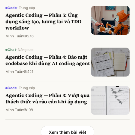
Code
·
Trung cấp
Agentic Coding — Phần 5: Ứng
dụng sáng tạo, tương lai và TDD
workflow
Minh Tuấn
276
Chat
·
Nâng cao
Agentic Coding — Phần 4: Bảo mật
codebase khi dùng AI coding agent
Minh Tuấn
421
Code
·
Trung cấp
Agentic Coding — Phần 3: Vượt qua
thách thức và rào cản khi áp dụng
Minh Tuấn
198
Xem thêm bài viết