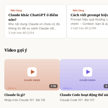
Nền tảng
Nền tảng
Claude khác ChatGPT ở điểm
Cách viết prompt hiệ
nào?
Prompt hiệu quả thường 
chính: - Context: bạn là ai
Kho nội dung Claude.vn chưa có đủ
gì [1][2][6] - Task: muốn 
thông tin để so sánh Claude với
2
lượt trao đổi
196
output ra sao [2][6] -
ChatGPT. Hiện chỉ có tài liệu về
2
lượt trao đổi
154
Rules/Constraints: độ dài,
metaprompting của Claude, như: -
Dùng Claude để tạo prompt ch
Video gợi ý
1:18
2
Claude là gì?
Claude Code hoạt động thế n
Nhập môn Claude 101 · Bài 1/8
Claude Code 101 · Bài 1/11