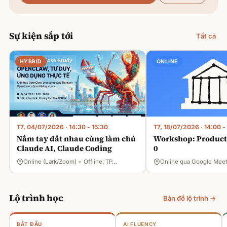
Sự kiện sắp tới
Tất cả
HYBRID
ONLINE
T7, 04/07/2026
·
14:30 - 15:30
T7, 18/07/2026
·
14:00 -
Nắm tay dắt nhau cùng làm chủ
Workshop: Product 
Claude AI, Claude Coding
0
Online (Lark/Zoom) + Offline: TP…
Online qua Google Mee
Lộ trình học
Bản đồ lộ trình →
BẮT ĐẦU
AI FLUENCY