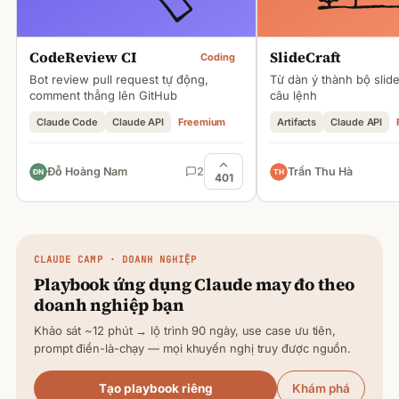
CodeReview CI
SlideCraft
Coding
Bot review pull request tự động,
Từ dàn ý thành bộ slid
comment thẳng lên GitHub
câu lệnh
Claude Code
Claude API
Freemium
Artifacts
Claude API
Đỗ Hoàng Nam
2
Trần Thu Hà
401
CLAUDE
CAMP · DOANH NGHIỆP
Playbook ứng dụng
Claude
may đo theo
doanh nghiệp bạn
Khảo sát ~12 phút → lộ trình 90 ngày, use case ưu tiên,
prompt điền-là-chạy — mọi khuyến nghị truy được nguồn.
Tạo playbook riêng
Khám phá