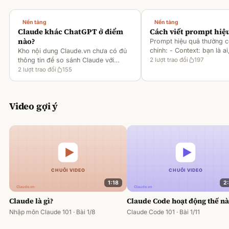
Nền tảng
Nền tảng
Claude khác ChatGPT ở điểm
Cách viết prompt hiệ
nào?
Prompt hiệu quả thường 
chính: - Context: bạn là ai
Kho nội dung Claude.vn chưa có đủ
gì [1][2][6] - Task: muốn 
thông tin để so sánh Claude với
2
lượt trao đổi
197
output ra sao [2][6] -
ChatGPT. Hiện chỉ có tài liệu về
2
lượt trao đổi
155
Rules/Constraints: độ dài,
metaprompting của Claude, như: -
Dùng Claude để tạo prompt ch
Video gợi ý
1:18
2
Claude là gì?
Claude Code hoạt động thế n
Nhập môn Claude 101 · Bài 1/8
Claude Code 101 · Bài 1/11