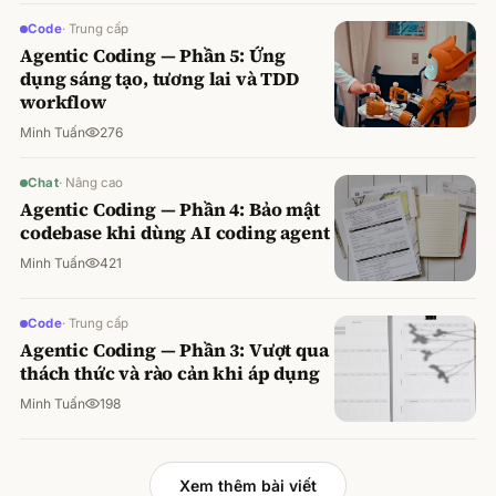
Code
·
Trung cấp
Agentic Coding — Phần 5: Ứng
dụng sáng tạo, tương lai và TDD
workflow
Minh Tuấn
276
Chat
·
Nâng cao
Agentic Coding — Phần 4: Bảo mật
codebase khi dùng AI coding agent
Minh Tuấn
421
Code
·
Trung cấp
Agentic Coding — Phần 3: Vượt qua
thách thức và rào cản khi áp dụng
Minh Tuấn
198
Xem thêm bài viết