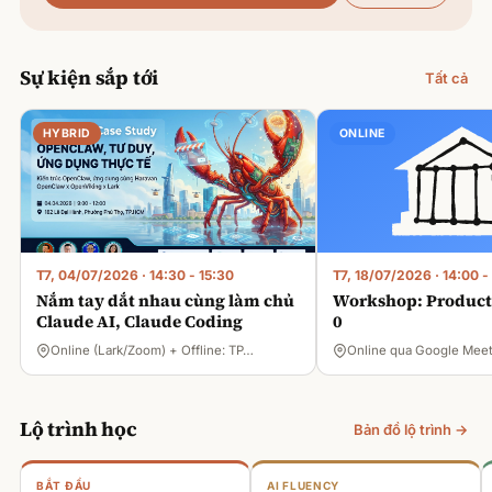
Sự kiện sắp tới
Tất cả
HYBRID
ONLINE
T7, 04/07/2026
·
14:30 - 15:30
T7, 18/07/2026
·
14:00 -
Nắm tay dắt nhau cùng làm chủ
Workshop: Product 
Claude AI, Claude Coding
0
Online (Lark/Zoom) + Offline: TP…
Online qua Google Mee
Lộ trình học
Bản đồ lộ trình →
BẮT ĐẦU
AI FLUENCY