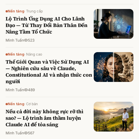
Nền tảng
·
Trung cấp
Lộ Trình Ứng Dụng AI Cho Lãnh
Đạo — Từ Thay Đổi Bản Thân Đến
Nâng Tầm Tổ Chức
Minh Tuấn
523
Nền tảng
·
Nâng cao
Thế Giới Quan và Việc Sử Dụng AI
— Nghiên cứu sâu về Claude,
Constitutional AI và nhận thức con
người
Minh Tuấn
489
Nền tảng
·
Cơ bản
Nếu cả đời này không rực rỡ thì
sao? — Lộ trình âm thầm luyện
Claude AI để tỏa sáng
Minh Tuấn
567