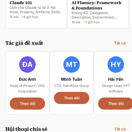
Claude 101
AI Fluency: Framework
& Foundations
Làm chủ Claude từ số 0: hội
thoại, Projects, Artifacts, Skills
Khung 4D: Delegation,
15 bài · ~4 giờ học
Description, Discernment,
Diligence
16 bài · ~7 giờ học
Tác giả đề xuất
Tất cả
Đức Anh
Minh Tuấn
Hải Yến
Head of Product, VNG
CTO, Transform Group
Design Lead, FPT
Corporation
Software
Theo dõi
Theo dõi
Theo dõi
Hội thoại chia sẻ
Tất cả