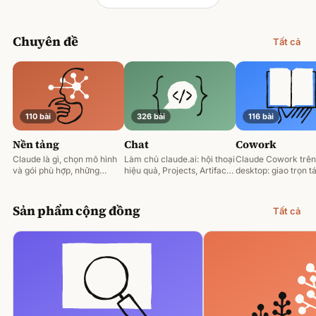
Chuyên đề
Tất cả
110 bài
326 bài
116 bài
Nền tảng
Chat
Cowork
Claude là gì, chọn mô hình
Làm chủ claude.ai: hội thoại
Claude Cowork trên
và gói phù hợp, những
hiệu quả, Projects, Artifacts
desktop: giao trọn tá
nguyên tắc prompting nền
và phân tích tài liệu.
động hoá và làm việ
tảng.
tệp của bạn.
Sản phẩm cộng đồng
Tất cả