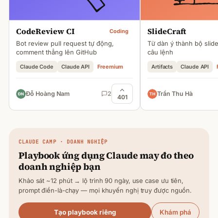
CodeReview CI
SlideCraft
Coding
Bot review pull request tự động,
Từ dàn ý thành bộ slid
comment thẳng lên GitHub
câu lệnh
Claude Code
Claude API
Freemium
Artifacts
Claude API
Đỗ Hoàng Nam
2
Trần Thu Hà
401
CLAUDE
CAMP · DOANH NGHIỆP
Playbook ứng dụng
Claude
may đo theo
doanh nghiệp bạn
Khảo sát ~12 phút → lộ trình 90 ngày, use case ưu tiên,
prompt điền-là-chạy — mọi khuyến nghị truy được nguồn.
Tạo playbook riêng
Khám phá