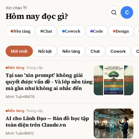
Xin chào 👋
CODE
Hôm nay đọc gì?
Claude cho Sales: Dự báo doanh số
chính xác
Nền tảng
Chat
Cowork
Code
Design
Minh Tuấn
·
800
lượt xem
Mới nhất
Nổi bật
Nền tảng
Chat
Cowork
C
Nền tảng
·
Trung cấp
Tại sao 'xin prompt' không giải
quyết được vấn đề - Và lớp nền tảng
mà gần như không ai nhắc đến
Minh Tuấn
678
Nền tảng
·
Trung cấp
AI cho Lãnh Đạo — Bản đồ học tập
toàn diện trên Claude.vn
Minh Tuấn
612