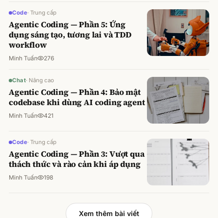
Code
·
Trung cấp
Agentic Coding — Phần 5: Ứng
dụng sáng tạo, tương lai và TDD
workflow
Minh Tuấn
276
Chat
·
Nâng cao
Agentic Coding — Phần 4: Bảo mật
codebase khi dùng AI coding agent
Minh Tuấn
421
Code
·
Trung cấp
Agentic Coding — Phần 3: Vượt qua
thách thức và rào cản khi áp dụng
Minh Tuấn
198
Xem thêm bài viết