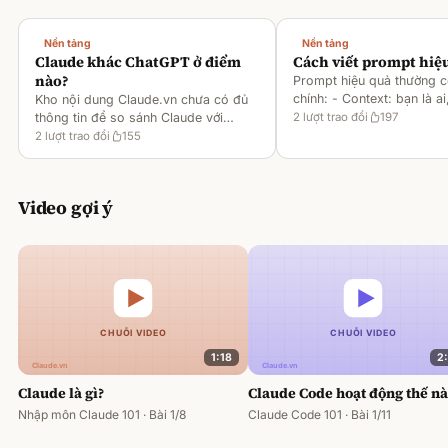
Nền tảng
Nền tảng
Claude khác ChatGPT ở điểm
Cách viết prompt hiệ
nào?
Prompt hiệu quả thường 
chính: - Context: bạn là ai
Kho nội dung Claude.vn chưa có đủ
gì [1][2][6] - Task: muốn 
thông tin để so sánh Claude với
2
lượt trao đổi
197
output ra sao [2][6] -
ChatGPT. Hiện chỉ có tài liệu về
2
lượt trao đổi
155
Rules/Constraints: độ dài,
metaprompting của Claude, như: -
Dùng Claude để tạo prompt ch
Video gợi ý
1:18
2
Claude là gì?
Claude Code hoạt động thế n
Nhập môn Claude 101 · Bài 1/8
Claude Code 101 · Bài 1/11