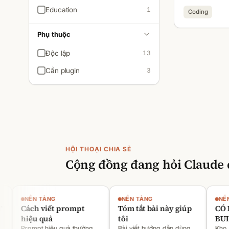
Education
1
Coding
Phụ thuộc
Độc lập
13
Cần plugin
3
HỘI THOẠI CHIA SẺ
Cộng đồng đang hỏi
Claude
NỀN TẢNG
NỀN TẢNG
NỀN T
Cách viết prompt
Tóm tắt bài này giúp
CÓ HƯ
hiệu quả
tôi
BUILD
Prompt hiệu quả thường
Bài viết hướng dẫn dùng
Kho nội