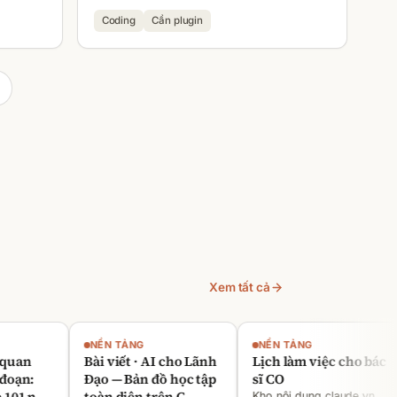
Coding
Cần plugin
Xem tất cả
NỀN TẢNG
NỀN TẢNG
an
Bài viết · AI cho Lãnh
Lịch làm việc cho bác
ạn:
Đạo — Bản đồ học tập
sĩ CO
1 này
toàn diện trên C
Kho nội dung claude.vn