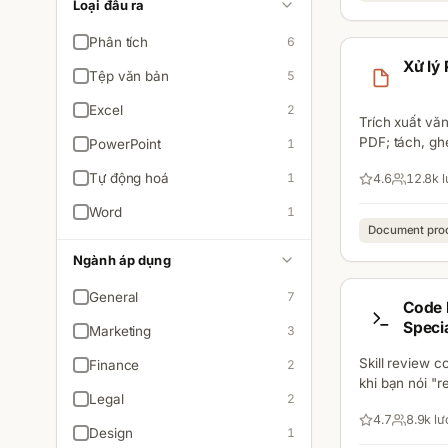
Loại đầu ra
Phân tích
6
Xử lý
Tệp văn bản
5
Excel
2
Trích xuất vă
PDF; tách, gh
PowerPoint
1
Tự động hoá
1
4.6
12.8k
l
Word
1
Document pro
Ngành áp dụng
General
7
Code 
Specia
Marketing
3
Skill review c
Finance
2
khi bạn nói "r
Legal
2
tra chất lượng
4.7
8.9k
lư
Design
1