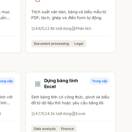
: mục
Trích xuất văn bản, bảng và biểu mẫu từ
huẩn
PDF; tách, ghép và điền form tự động.
4.6
12.8k
lượt dùng
Phân tích
Document processing
Legal
Dựng bảng tính
rung cấp
Trung cấp
Excel
ỉnh với
Sinh bảng tính có công thức, pivot và biểu
rình
đồ từ dữ liệu thô hoặc yêu cầu bằng lời.
t
4.7
14.2k
lượt dùng
Excel
Data analysis
Finance