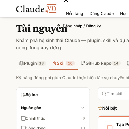
Nền tảng
Dùng Claude
Học 
Tài nguyên
Đăng nhập / Đăng ký
Khám phá hệ sinh thái Claude — plugin, skill và dự
cộng đồng xây dựng.
Plugin
Skill
GitHub Repo
18
16
14
Kỹ năng đóng gói giúp Claude thực hiện tác vụ chuyên biệ
Bộ lọc
Nguồn gốc
Nổi bật
Chính thức
6
Tạo P
Cộng đồng
10