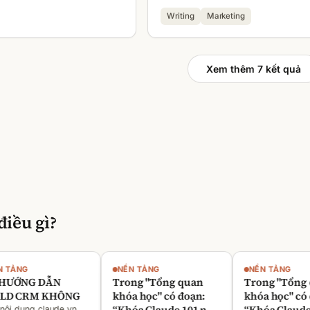
Writing
Marketing
Xem thêm 7 kết quả
điều gì?
ẢNG
NỀN TẢNG
NỀN TẢNG
ỚNG DẪN
Trong "Tổng quan
Trong "Tổng qu
 CRM KHÔNG
khóa học" có đoạn:
khóa học" có đo
“Khóa Claude 101 này
“Khóa Claude 10
 dung claude.vn