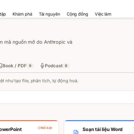
tập
Khám phá
Tài nguyên
Cộng đồng
Việc làm
 án mã nguồn mở do Anthropic và
Book / PDF
Podcast
9
8
t như tạo file, phân tích, tự động hoá.
Nổi bật
owerPoint
Soạn tài liệu Word