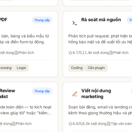
 PDF
Rà soát mã nguồn
Trung cấp
T
n bản, bảng và biểu mẫu từ
Phân tích pull request: phát hiện b
ép và điền form tự động.
hổng bảo mật và đề xuất tối ưu hi
ượt dùng
Phân tích
4.7
11.4k
lượt dùng
Phân tích
cessing
Legal
Coding
Cần plugin
Review
Viết nội dung
Trung cấp
list
marketing
ode toàn diện — tự kích hoạt
Soạn bài đăng, email và landing 
eview giúp tôi" hoặc "kiểm
kênh theo giọng thương hiệu và p
 code này".
chuyển đổi.
ợt dùng
Phân tích
4.4
8.3k
lượt dùng
Tệp văn bản