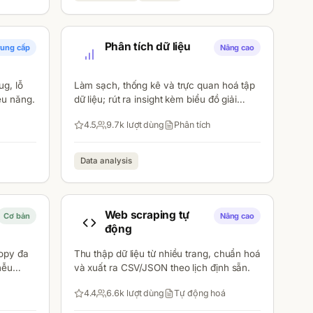
Phân tích dữ liệu
rung cấp
Nâng cao
ug, lỗ
Làm sạch, thống kê và trực quan hoá tập
ệu năng.
dữ liệu; rút ra insight kèm biểu đồ giải
thích.
4.5
9.7k
lượt dùng
Phân tích
Data analysis
Web scraping tự
Cơ bản
Nâng cao
động
copy đa
Thu thập dữ liệu từ nhiều trang, chuẩn hoá
hễu
và xuất ra CSV/JSON theo lịch định sẵn.
4.4
6.6k
lượt dùng
Tự động hoá