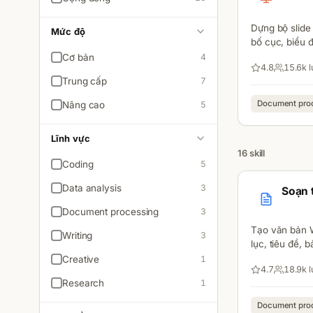
Dựng bộ slide 
Mức độ
bố cục, biểu đ
bày.
Cơ bản
4
4.8
15.6k
l
Trung cấp
7
Document pro
Nâng cao
5
Lĩnh vực
16
skill
Coding
5
Data analysis
3
Soạn t
Document processing
3
Tạo văn bản 
Writing
3
lục, tiêu đề,
doanh nghiệp
Creative
1
4.7
18.9k
l
Research
1
Document pro