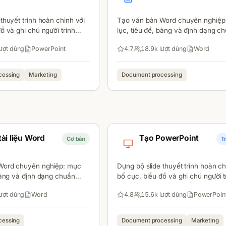
thuyết trình hoàn chỉnh với
Tạo văn bản Word chuyên nghiệp
ồ và ghi chú người trình
lục, tiêu đề, bảng và định dạng c
doanh nghiệp.
ượt dùng
PowerPoint
4.7
18.9k
lượt dùng
Word
cessing
Marketing
Document processing
ài liệu Word
Tạo PowerPoint
Cơ bản
T
Word chuyên nghiệp: mục
Dựng bộ slide thuyết trình hoàn ch
 bảng và định dạng chuẩn
bố cục, biểu đồ và ghi chú người t
.
bày.
ượt dùng
Word
4.8
15.6k
lượt dùng
PowerPoin
cessing
Document processing
Marketing