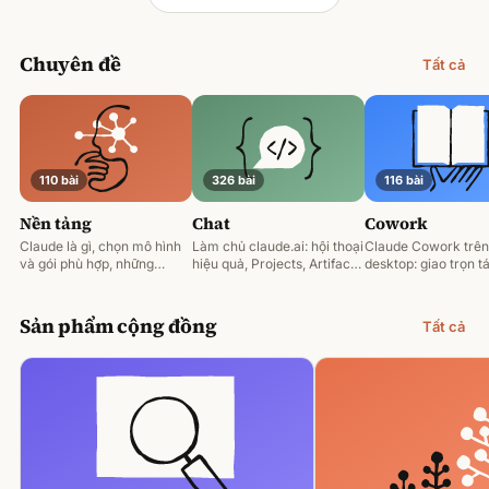
Chuyên đề
Tất cả
110 bài
326 bài
116 bài
Nền tảng
Chat
Cowork
Claude là gì, chọn mô hình
Làm chủ claude.ai: hội thoại
Claude Cowork trên
và gói phù hợp, những
hiệu quả, Projects, Artifacts
desktop: giao trọn tá
nguyên tắc prompting nền
và phân tích tài liệu.
động hoá và làm việ
tảng.
tệp của bạn.
Sản phẩm cộng đồng
Tất cả