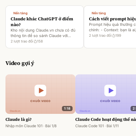
Nền tảng
Nền tảng
Claude khác ChatGPT ở điểm
Cách viết prompt hiệ
nào?
Prompt hiệu quả thường 
chính: - Context: bạn là ai
Kho nội dung Claude.vn chưa có đủ
gì [1][2][6] - Task: muốn 
thông tin để so sánh Claude với
2
lượt trao đổi
199
output ra sao [2][6] -
ChatGPT. Hiện chỉ có tài liệu về
2
lượt trao đổi
158
Rules/Constraints: độ dài,
metaprompting của Claude, như: -
Dùng Claude để tạo prompt ch
Video gợi ý
1:18
2
Claude là gì?
Claude Code hoạt động thế n
Nhập môn Claude 101 · Bài 1/8
Claude Code 101 · Bài 1/11