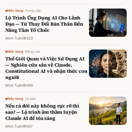
Nền tảng
·
Trung cấp
Lộ Trình Ứng Dụng AI Cho Lãnh
Đạo — Từ Thay Đổi Bản Thân Đến
Nâng Tầm Tổ Chức
Minh Tuấn
523
Nền tảng
·
Nâng cao
Thế Giới Quan và Việc Sử Dụng AI
— Nghiên cứu sâu về Claude,
Constitutional AI và nhận thức con
người
Minh Tuấn
489
Nền tảng
·
Cơ bản
Nếu cả đời này không rực rỡ thì
sao? — Lộ trình âm thầm luyện
Claude AI để tỏa sáng
Minh Tuấn
567