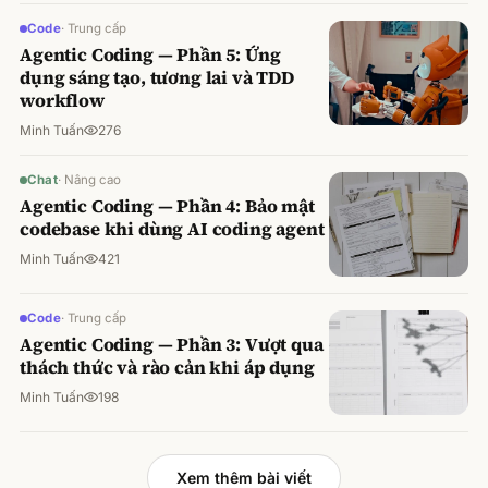
Code
·
Trung cấp
Agentic Coding — Phần 5: Ứng
dụng sáng tạo, tương lai và TDD
workflow
Minh Tuấn
276
Chat
·
Nâng cao
Agentic Coding — Phần 4: Bảo mật
codebase khi dùng AI coding agent
Minh Tuấn
421
Code
·
Trung cấp
Agentic Coding — Phần 3: Vượt qua
thách thức và rào cản khi áp dụng
Minh Tuấn
198
Xem thêm bài viết