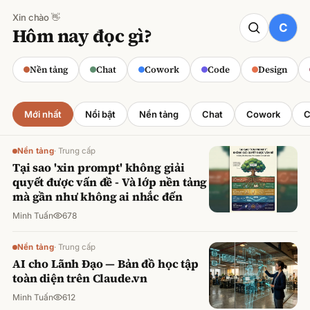
Xin chào 👋
CODE
Hôm nay đọc gì?
Claude cho Sales: Dự báo doanh số
chính xác
Nền tảng
Chat
Cowork
Code
Design
Minh Tuấn
·
800
lượt xem
Mới nhất
Nổi bật
Nền tảng
Chat
Cowork
C
Nền tảng
·
Trung cấp
Tại sao 'xin prompt' không giải
quyết được vấn đề - Và lớp nền tảng
mà gần như không ai nhắc đến
Minh Tuấn
678
Nền tảng
·
Trung cấp
AI cho Lãnh Đạo — Bản đồ học tập
toàn diện trên Claude.vn
Minh Tuấn
612