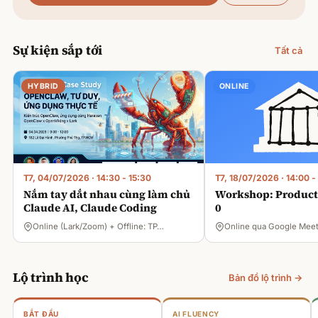
Sự kiện sắp tới
Tất cả
HYBRID
ONLINE
T7, 04/07/2026
·
14:30 - 15:30
T7, 18/07/2026
·
14:00 -
Nắm tay dắt nhau cùng làm chủ
Workshop: Product 
Claude AI, Claude Coding
0
Online (Lark/Zoom) + Offline: TP…
Online qua Google Mee
Lộ trình học
Bản đồ lộ trình →
BẮT ĐẦU
AI FLUENCY