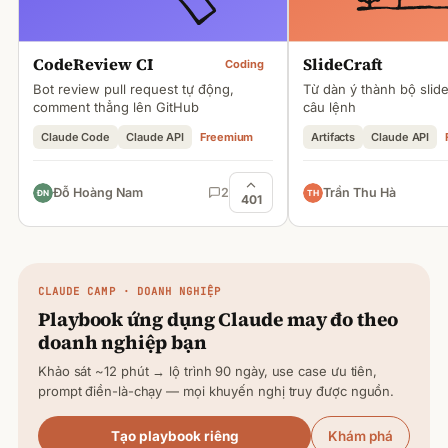
CodeReview CI
SlideCraft
Coding
Bot review pull request tự động,
Từ dàn ý thành bộ slid
comment thẳng lên GitHub
câu lệnh
Claude Code
Claude API
Freemium
Artifacts
Claude API
Đỗ Hoàng Nam
2
Trần Thu Hà
401
CLAUDE
CAMP · DOANH NGHIỆP
Playbook ứng dụng
Claude
may đo theo
doanh nghiệp bạn
Khảo sát ~12 phút → lộ trình 90 ngày, use case ưu tiên,
prompt điền-là-chạy — mọi khuyến nghị truy được nguồn.
Tạo playbook riêng
Khám phá