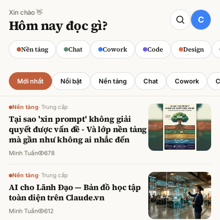
Xin chào 👋
CODE
Hôm nay đọc gì?
Claude cho Sales: Dự báo doanh số
chính xác
Nền tảng
Chat
Cowork
Code
Design
Minh Tuấn
·
800
lượt xem
Mới nhất
Nổi bật
Nền tảng
Chat
Cowork
C
Nền tảng
·
Trung cấp
Tại sao 'xin prompt' không giải
quyết được vấn đề - Và lớp nền tảng
mà gần như không ai nhắc đến
Minh Tuấn
678
Nền tảng
·
Trung cấp
AI cho Lãnh Đạo — Bản đồ học tập
toàn diện trên Claude.vn
Minh Tuấn
612