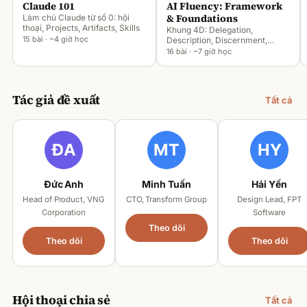
Claude 101
AI Fluency: Framework
& Foundations
Làm chủ Claude từ số 0: hội
thoại, Projects, Artifacts, Skills
Khung 4D: Delegation,
15 bài · ~4 giờ học
Description, Discernment,
Diligence
16 bài · ~7 giờ học
Tác giả đề xuất
Tất cả
Đức Anh
Minh Tuấn
Hải Yến
Head of Product, VNG
CTO, Transform Group
Design Lead, FPT
Corporation
Software
Theo dõi
Theo dõi
Theo dõi
Hội thoại chia sẻ
Tất cả