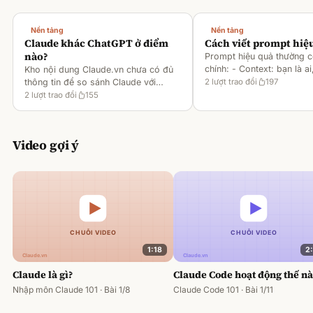
Nền tảng
Nền tảng
Claude khác ChatGPT ở điểm
Cách viết prompt hiệ
nào?
Prompt hiệu quả thường 
chính: - Context: bạn là ai
Kho nội dung Claude.vn chưa có đủ
gì [1][2][6] - Task: muốn 
thông tin để so sánh Claude với
2
lượt trao đổi
197
output ra sao [2][6] -
ChatGPT. Hiện chỉ có tài liệu về
2
lượt trao đổi
155
Rules/Constraints: độ dài,
metaprompting của Claude, như: -
Dùng Claude để tạo prompt ch
Video gợi ý
1:18
2
Claude là gì?
Claude Code hoạt động thế n
Nhập môn Claude 101 · Bài 1/8
Claude Code 101 · Bài 1/11