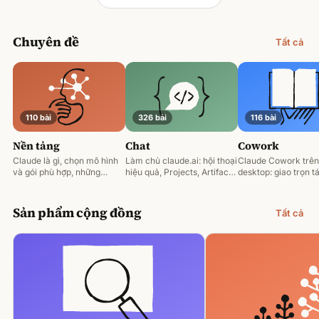
Chuyên đề
Tất cả
110 bài
326 bài
116 bài
Nền tảng
Chat
Cowork
Claude là gì, chọn mô hình
Làm chủ claude.ai: hội thoại
Claude Cowork trên
và gói phù hợp, những
hiệu quả, Projects, Artifacts
desktop: giao trọn tá
nguyên tắc prompting nền
và phân tích tài liệu.
động hoá và làm việ
tảng.
tệp của bạn.
Sản phẩm cộng đồng
Tất cả