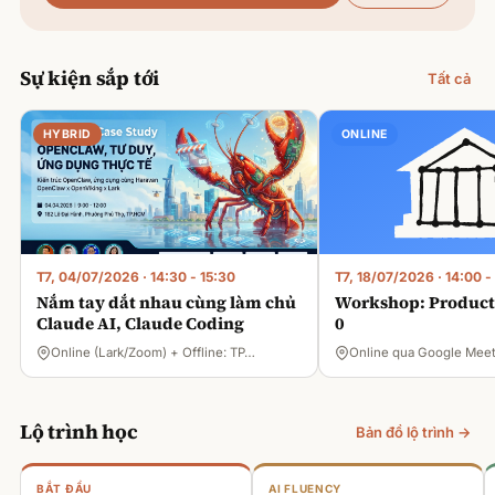
Sự kiện sắp tới
Tất cả
HYBRID
ONLINE
T7, 04/07/2026
·
14:30 - 15:30
T7, 18/07/2026
·
14:00 -
Nắm tay dắt nhau cùng làm chủ
Workshop: Product 
Claude AI, Claude Coding
0
Online (Lark/Zoom) + Offline: TP…
Online qua Google Mee
Lộ trình học
Bản đồ lộ trình →
BẮT ĐẦU
AI FLUENCY