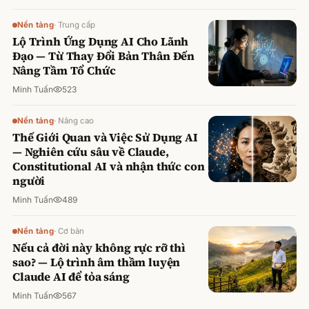
Nền tảng
·
Trung cấp
Lộ Trình Ứng Dụng AI Cho Lãnh
Đạo — Từ Thay Đổi Bản Thân Đến
Nâng Tầm Tổ Chức
Minh Tuấn
523
Nền tảng
·
Nâng cao
Thế Giới Quan và Việc Sử Dụng AI
— Nghiên cứu sâu về Claude,
Constitutional AI và nhận thức con
người
Minh Tuấn
489
Nền tảng
·
Cơ bản
Nếu cả đời này không rực rỡ thì
sao? — Lộ trình âm thầm luyện
Claude AI để tỏa sáng
Minh Tuấn
567