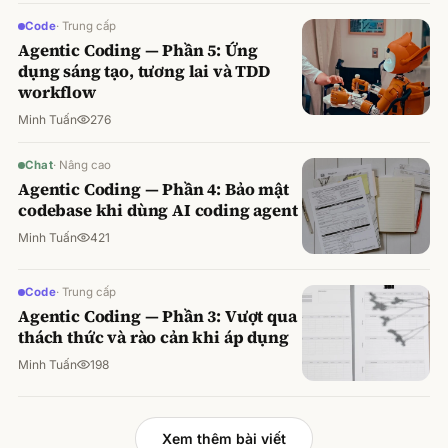
Code
·
Trung cấp
Agentic Coding — Phần 5: Ứng
dụng sáng tạo, tương lai và TDD
workflow
Minh Tuấn
276
Chat
·
Nâng cao
Agentic Coding — Phần 4: Bảo mật
codebase khi dùng AI coding agent
Minh Tuấn
421
Code
·
Trung cấp
Agentic Coding — Phần 3: Vượt qua
thách thức và rào cản khi áp dụng
Minh Tuấn
198
Xem thêm bài viết