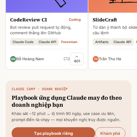
CodeReview CI
SlideCraft
Coding
Bot review pull request tự động,
Từ dàn ý thành bộ slid
comment thẳng lên GitHub
câu lệnh
Claude Code
Claude API
Freemium
Artifacts
Claude API
Đỗ Hoàng Nam
2
Trần Thu Hà
401
CLAUDE
CAMP · DOANH NGHIỆP
Playbook ứng dụng
Claude
may đo theo
doanh nghiệp bạn
Khảo sát ~12 phút → lộ trình 90 ngày, use case ưu tiên,
prompt điền-là-chạy — mọi khuyến nghị truy được nguồn.
Tạo playbook riêng
Khám phá