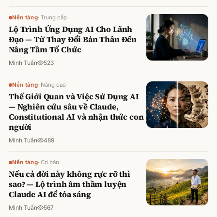
Nền tảng
·
Trung cấp
Lộ Trình Ứng Dụng AI Cho Lãnh
Đạo — Từ Thay Đổi Bản Thân Đến
Nâng Tầm Tổ Chức
Minh Tuấn
523
Nền tảng
·
Nâng cao
Thế Giới Quan và Việc Sử Dụng AI
— Nghiên cứu sâu về Claude,
Constitutional AI và nhận thức con
người
Minh Tuấn
489
Nền tảng
·
Cơ bản
Nếu cả đời này không rực rỡ thì
sao? — Lộ trình âm thầm luyện
Claude AI để tỏa sáng
Minh Tuấn
567