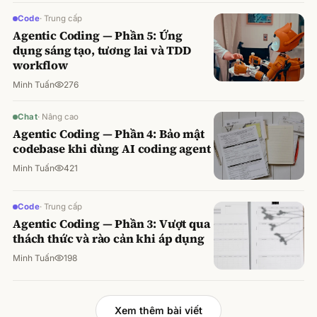
Code
·
Trung cấp
Agentic Coding — Phần 5: Ứng
dụng sáng tạo, tương lai và TDD
workflow
Minh Tuấn
276
Chat
·
Nâng cao
Agentic Coding — Phần 4: Bảo mật
codebase khi dùng AI coding agent
Minh Tuấn
421
Code
·
Trung cấp
Agentic Coding — Phần 3: Vượt qua
thách thức và rào cản khi áp dụng
Minh Tuấn
198
Xem thêm bài viết