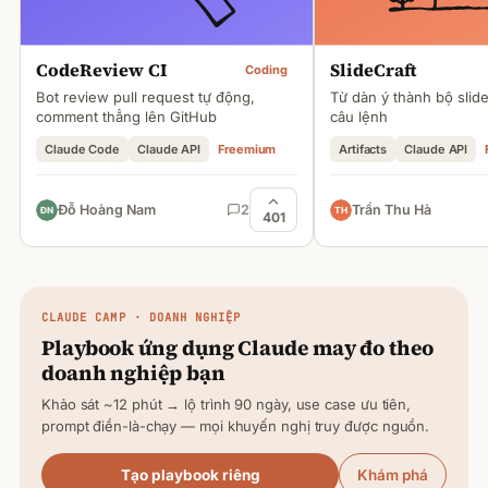
CodeReview CI
SlideCraft
Coding
Bot review pull request tự động,
Từ dàn ý thành bộ slid
comment thẳng lên GitHub
câu lệnh
Claude Code
Claude API
Freemium
Artifacts
Claude API
Đỗ Hoàng Nam
2
Trần Thu Hà
401
CLAUDE
CAMP · DOANH NGHIỆP
Playbook ứng dụng
Claude
may đo theo
doanh nghiệp bạn
Khảo sát ~12 phút → lộ trình 90 ngày, use case ưu tiên,
prompt điền-là-chạy — mọi khuyến nghị truy được nguồn.
Tạo playbook riêng
Khám phá