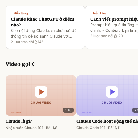
Nền tảng
Nền tảng
Claude khác ChatGPT ở điểm
Cách viết prompt hiệ
nào?
Prompt hiệu quả thường 
chính: - Context: bạn là ai
Kho nội dung Claude.vn chưa có đủ
gì [1][2][6] - Task: muốn 
thông tin để so sánh Claude với
2
lượt trao đổi
179
output ra sao [2][6] -
ChatGPT. Hiện chỉ có tài liệu về
2
lượt trao đổi
145
Rules/Constraints: độ dài,
metaprompting của Claude, như: -
Dùng Claude để tạo prompt ch
Video gợi ý
1:18
2
Claude là gì?
Claude Code hoạt động thế n
Nhập môn Claude 101 · Bài 1/8
Claude Code 101 · Bài 1/11