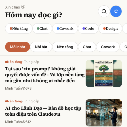
Xin chào 👋
CODE
Hôm nay đọc gì?
Claude cho Sales: Dự báo doanh số
chính xác
Nền tảng
Chat
Cowork
Code
Design
Minh Tuấn
·
800
lượt xem
Mới nhất
Nổi bật
Nền tảng
Chat
Cowork
C
Nền tảng
·
Trung cấp
Tại sao 'xin prompt' không giải
quyết được vấn đề - Và lớp nền tảng
mà gần như không ai nhắc đến
Minh Tuấn
678
Nền tảng
·
Trung cấp
AI cho Lãnh Đạo — Bản đồ học tập
toàn diện trên Claude.vn
Minh Tuấn
612