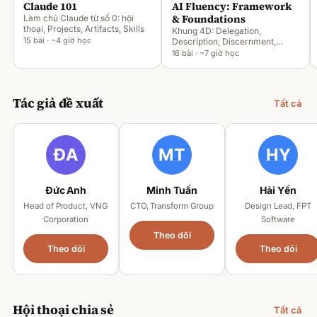
Claude 101
AI Fluency: Framework
& Foundations
Làm chủ Claude từ số 0: hội
thoại, Projects, Artifacts, Skills
Khung 4D: Delegation,
15 bài · ~4 giờ học
Description, Discernment,
Diligence
16 bài · ~7 giờ học
Tác giả đề xuất
Tất cả
Đức Anh
Minh Tuấn
Hải Yến
Head of Product, VNG
CTO, Transform Group
Design Lead, FPT
Corporation
Software
Theo dõi
Theo dõi
Theo dõi
Hội thoại chia sẻ
Tất cả