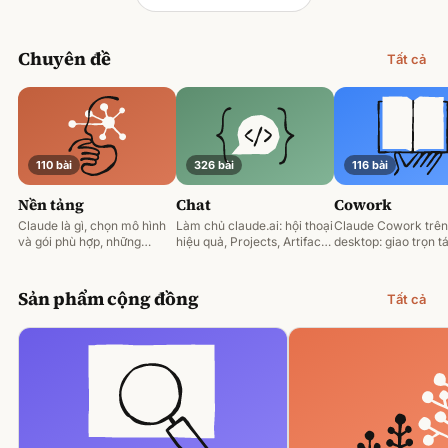
Chuyên đề
Tất cả
110 bài
326 bài
116 bài
Nền tảng
Chat
Cowork
Claude là gì, chọn mô hình
Làm chủ claude.ai: hội thoại
Claude Cowork trên
và gói phù hợp, những
hiệu quả, Projects, Artifacts
desktop: giao trọn tá
nguyên tắc prompting nền
và phân tích tài liệu.
động hoá và làm việ
tảng.
tệp của bạn.
Sản phẩm cộng đồng
Tất cả