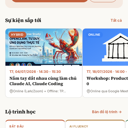
Sự kiện sắp tới
Tất cả
HYBRID
ONLINE
T7, 04/07/2026
·
14:30 - 15:30
T7, 18/07/2026
·
14:00 -
Nắm tay dắt nhau cùng làm chủ
Workshop: Product 
Claude AI, Claude Coding
0
Online (Lark/Zoom) + Offline: TP…
Online qua Google Mee
Lộ trình học
Bản đồ lộ trình →
BẮT ĐẦU
AI FLUENCY