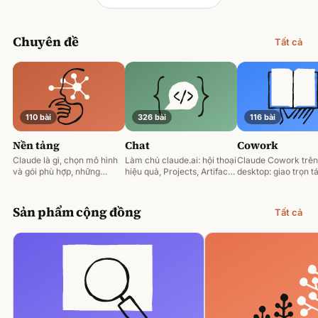
Chuyên đề
Tất cả
110 bài
326 bài
116 bài
Nền tảng
Chat
Cowork
Claude là gì, chọn mô hình
Làm chủ claude.ai: hội thoại
Claude Cowork trên
và gói phù hợp, những
hiệu quả, Projects, Artifacts
desktop: giao trọn tá
nguyên tắc prompting nền
và phân tích tài liệu.
động hoá và làm việ
tảng.
tệp của bạn.
Sản phẩm cộng đồng
Tất cả