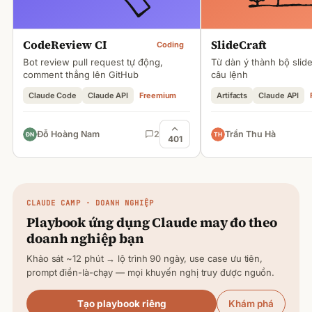
CodeReview CI
SlideCraft
Coding
Bot review pull request tự động,
Từ dàn ý thành bộ slid
comment thẳng lên GitHub
câu lệnh
Claude Code
Claude API
Freemium
Artifacts
Claude API
Đỗ Hoàng Nam
2
Trần Thu Hà
401
CLAUDE
CAMP · DOANH NGHIỆP
Playbook ứng dụng
Claude
may đo theo
doanh nghiệp bạn
Khảo sát ~12 phút → lộ trình 90 ngày, use case ưu tiên,
prompt điền-là-chạy — mọi khuyến nghị truy được nguồn.
Tạo playbook riêng
Khám phá