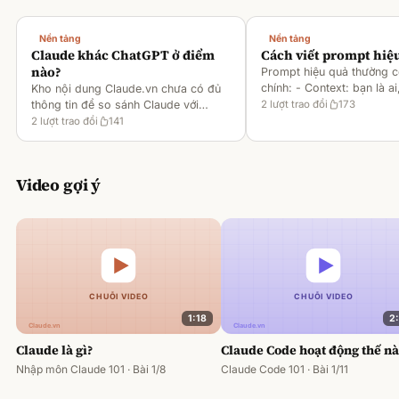
Nền tảng
Nền tảng
Claude khác ChatGPT ở điểm
Cách viết prompt hiệ
nào?
Prompt hiệu quả thường 
chính: - Context: bạn là ai
Kho nội dung Claude.vn chưa có đủ
gì [1][2][6] - Task: muốn 
thông tin để so sánh Claude với
2
lượt trao đổi
173
output ra sao [2][6] -
ChatGPT. Hiện chỉ có tài liệu về
2
lượt trao đổi
141
Rules/Constraints: độ dài,
metaprompting của Claude, như: -
Dùng Claude để tạo prompt ch
Video gợi ý
1:18
2
Claude là gì?
Claude Code hoạt động thế n
Nhập môn Claude 101 · Bài 1/8
Claude Code 101 · Bài 1/11