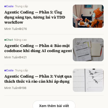
Code
·
Trung cấp
Agentic Coding — Phần 5: Ứng
dụng sáng tạo, tương lai và TDD
workflow
Minh Tuấn
276
Chat
·
Nâng cao
Agentic Coding — Phần 4: Bảo mật
codebase khi dùng AI coding agent
Minh Tuấn
421
Code
·
Trung cấp
Agentic Coding — Phần 3: Vượt qua
thách thức và rào cản khi áp dụng
Minh Tuấn
198
Xem thêm bài viết