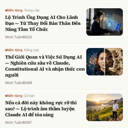
Nền tảng
·
Trung cấp
Lộ Trình Ứng Dụng AI Cho Lãnh
Đạo — Từ Thay Đổi Bản Thân Đến
Nâng Tầm Tổ Chức
Minh Tuấn
523
Nền tảng
·
Nâng cao
Thế Giới Quan và Việc Sử Dụng AI
— Nghiên cứu sâu về Claude,
Constitutional AI và nhận thức con
người
Minh Tuấn
489
Nền tảng
·
Cơ bản
Nếu cả đời này không rực rỡ thì
sao? — Lộ trình âm thầm luyện
Claude AI để tỏa sáng
Minh Tuấn
567