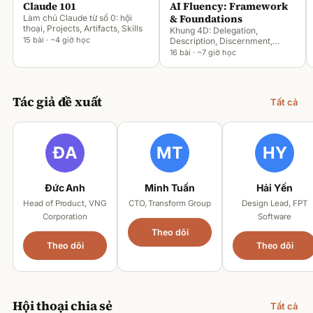
Claude 101
AI Fluency: Framework
& Foundations
Làm chủ Claude từ số 0: hội
thoại, Projects, Artifacts, Skills
Khung 4D: Delegation,
15 bài · ~4 giờ học
Description, Discernment,
Diligence
16 bài · ~7 giờ học
Tác giả đề xuất
Tất cả
Đức Anh
Minh Tuấn
Hải Yến
Head of Product, VNG
CTO, Transform Group
Design Lead, FPT
Corporation
Software
Theo dõi
Theo dõi
Theo dõi
Hội thoại chia sẻ
Tất cả