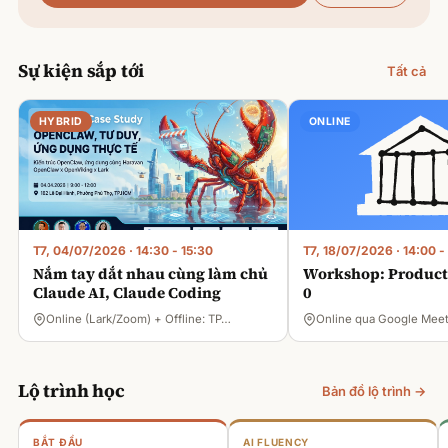
Sự kiện sắp tới
Tất cả
HYBRID
ONLINE
T7, 04/07/2026
·
14:30 - 15:30
T7, 18/07/2026
·
14:00 -
Nắm tay dắt nhau cùng làm chủ
Workshop: Product 
Claude AI, Claude Coding
0
Online (Lark/Zoom) + Offline: TP…
Online qua Google Mee
Lộ trình học
Bản đồ lộ trình →
BẮT ĐẦU
AI FLUENCY