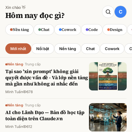
Xin chào 👋
CODE
Hôm nay đọc gì?
Claude cho Sales: Dự báo doanh số
chính xác
Nền tảng
Chat
Cowork
Code
Design
Minh Tuấn
·
800
lượt xem
Mới nhất
Nổi bật
Nền tảng
Chat
Cowork
C
Nền tảng
·
Trung cấp
Tại sao 'xin prompt' không giải
quyết được vấn đề - Và lớp nền tảng
mà gần như không ai nhắc đến
Minh Tuấn
678
Nền tảng
·
Trung cấp
AI cho Lãnh Đạo — Bản đồ học tập
toàn diện trên Claude.vn
Minh Tuấn
612