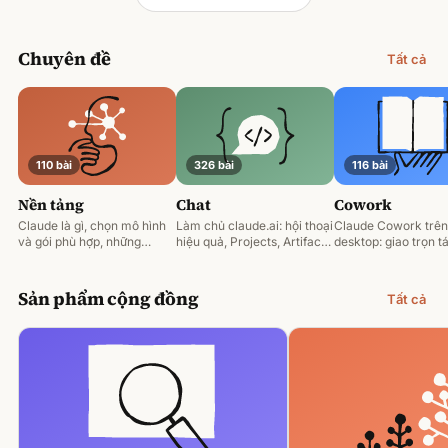
Chuyên đề
Tất cả
110 bài
326 bài
116 bài
Nền tảng
Chat
Cowork
Claude là gì, chọn mô hình
Làm chủ claude.ai: hội thoại
Claude Cowork trên
và gói phù hợp, những
hiệu quả, Projects, Artifacts
desktop: giao trọn tá
nguyên tắc prompting nền
và phân tích tài liệu.
động hoá và làm việ
tảng.
tệp của bạn.
Sản phẩm cộng đồng
Tất cả