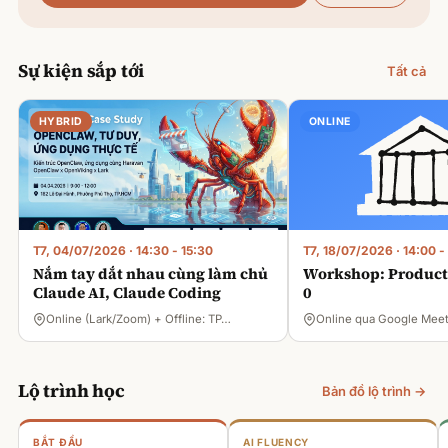
Sự kiện sắp tới
Tất cả
HYBRID
ONLINE
T7, 04/07/2026
·
14:30 - 15:30
T7, 18/07/2026
·
14:00 -
Nắm tay dắt nhau cùng làm chủ
Workshop: Product 
Claude AI, Claude Coding
0
Online (Lark/Zoom) + Offline: TP…
Online qua Google Mee
Lộ trình học
Bản đồ lộ trình →
BẮT ĐẦU
AI FLUENCY