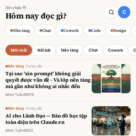
Xin chào 👋
CODE
Hôm nay đọc gì?
Claude cho Sales: Dự báo doanh số
chính xác
Nền tảng
Chat
Cowork
Code
Design
Minh Tuấn
·
800
lượt xem
Mới nhất
Nổi bật
Nền tảng
Chat
Cowork
C
Nền tảng
·
Trung cấp
Tại sao 'xin prompt' không giải
quyết được vấn đề - Và lớp nền tảng
mà gần như không ai nhắc đến
Minh Tuấn
678
Nền tảng
·
Trung cấp
AI cho Lãnh Đạo — Bản đồ học tập
toàn diện trên Claude.vn
Minh Tuấn
612