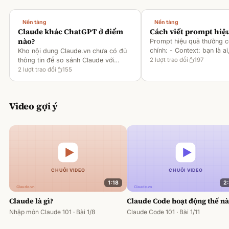
Nền tảng
Nền tảng
Claude khác ChatGPT ở điểm
Cách viết prompt hiệ
nào?
Prompt hiệu quả thường 
chính: - Context: bạn là ai
Kho nội dung Claude.vn chưa có đủ
gì [1][2][6] - Task: muốn 
thông tin để so sánh Claude với
2
lượt trao đổi
197
output ra sao [2][6] -
ChatGPT. Hiện chỉ có tài liệu về
2
lượt trao đổi
155
Rules/Constraints: độ dài,
metaprompting của Claude, như: -
Dùng Claude để tạo prompt ch
Video gợi ý
1:18
2
Claude là gì?
Claude Code hoạt động thế n
Nhập môn Claude 101 · Bài 1/8
Claude Code 101 · Bài 1/11