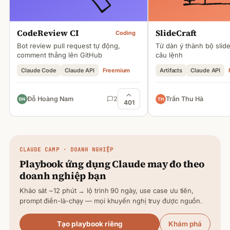
CodeReview CI
SlideCraft
Coding
Bot review pull request tự động,
Từ dàn ý thành bộ slid
comment thẳng lên GitHub
câu lệnh
Claude Code
Claude API
Freemium
Artifacts
Claude API
Đỗ Hoàng Nam
2
Trần Thu Hà
401
CLAUDE
CAMP · DOANH NGHIỆP
Playbook ứng dụng
Claude
may đo theo
doanh nghiệp bạn
Khảo sát ~12 phút → lộ trình 90 ngày, use case ưu tiên,
prompt điền-là-chạy — mọi khuyến nghị truy được nguồn.
Tạo playbook riêng
Khám phá