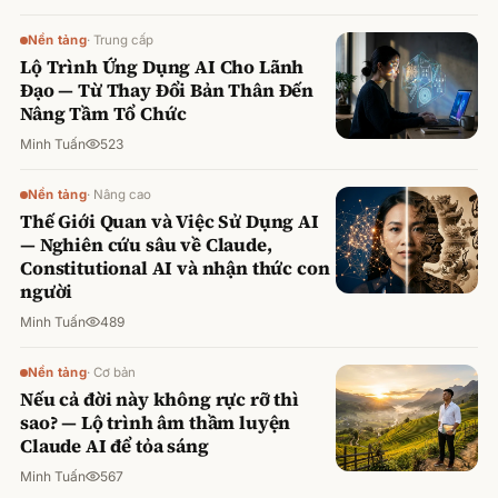
Nền tảng
·
Trung cấp
Lộ Trình Ứng Dụng AI Cho Lãnh
Đạo — Từ Thay Đổi Bản Thân Đến
Nâng Tầm Tổ Chức
Minh Tuấn
523
Nền tảng
·
Nâng cao
Thế Giới Quan và Việc Sử Dụng AI
— Nghiên cứu sâu về Claude,
Constitutional AI và nhận thức con
người
Minh Tuấn
489
Nền tảng
·
Cơ bản
Nếu cả đời này không rực rỡ thì
sao? — Lộ trình âm thầm luyện
Claude AI để tỏa sáng
Minh Tuấn
567