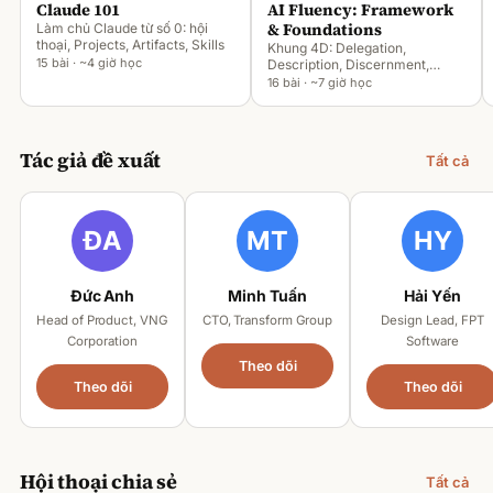
Claude 101
AI Fluency: Framework
& Foundations
Làm chủ Claude từ số 0: hội
thoại, Projects, Artifacts, Skills
Khung 4D: Delegation,
15 bài · ~4 giờ học
Description, Discernment,
Diligence
16 bài · ~7 giờ học
Tác giả đề xuất
Tất cả
Đức Anh
Minh Tuấn
Hải Yến
Head of Product, VNG
CTO, Transform Group
Design Lead, FPT
Corporation
Software
Theo dõi
Theo dõi
Theo dõi
Hội thoại chia sẻ
Tất cả