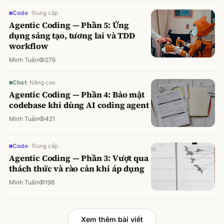
Code
·
Trung cấp
Agentic Coding — Phần 5: Ứng
dụng sáng tạo, tương lai và TDD
workflow
Minh Tuấn
276
Chat
·
Nâng cao
Agentic Coding — Phần 4: Bảo mật
codebase khi dùng AI coding agent
Minh Tuấn
421
Code
·
Trung cấp
Agentic Coding — Phần 3: Vượt qua
thách thức và rào cản khi áp dụng
Minh Tuấn
198
Xem thêm bài viết