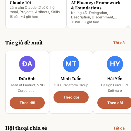
Claude 101
AI Fluency: Framework
& Foundations
Làm chủ Claude từ số 0: hội
thoại, Projects, Artifacts, Skills
Khung 4D: Delegation,
15 bài · ~4 giờ học
Description, Discernment,
Diligence
16 bài · ~7 giờ học
Tác giả đề xuất
Tất cả
Đức Anh
Minh Tuấn
Hải Yến
Head of Product, VNG
CTO, Transform Group
Design Lead, FPT
Corporation
Software
Theo dõi
Theo dõi
Theo dõi
Hội thoại chia sẻ
Tất cả