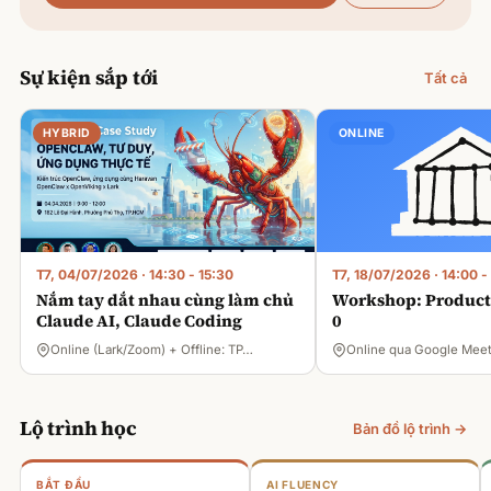
Sự kiện sắp tới
Tất cả
HYBRID
ONLINE
T7, 04/07/2026
·
14:30 - 15:30
T7, 18/07/2026
·
14:00 -
Nắm tay dắt nhau cùng làm chủ
Workshop: Product 
Claude AI, Claude Coding
0
Online (Lark/Zoom) + Offline: TP…
Online qua Google Mee
Lộ trình học
Bản đồ lộ trình →
BẮT ĐẦU
AI FLUENCY