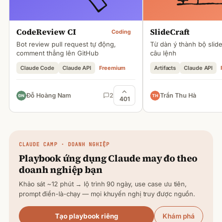
CodeReview CI
SlideCraft
Coding
Bot review pull request tự động,
Từ dàn ý thành bộ slid
comment thẳng lên GitHub
câu lệnh
Claude Code
Claude API
Freemium
Artifacts
Claude API
Đỗ Hoàng Nam
2
Trần Thu Hà
401
CLAUDE
CAMP · DOANH NGHIỆP
Playbook ứng dụng
Claude
may đo theo
doanh nghiệp bạn
Khảo sát ~12 phút → lộ trình 90 ngày, use case ưu tiên,
prompt điền-là-chạy — mọi khuyến nghị truy được nguồn.
Tạo playbook riêng
Khám phá