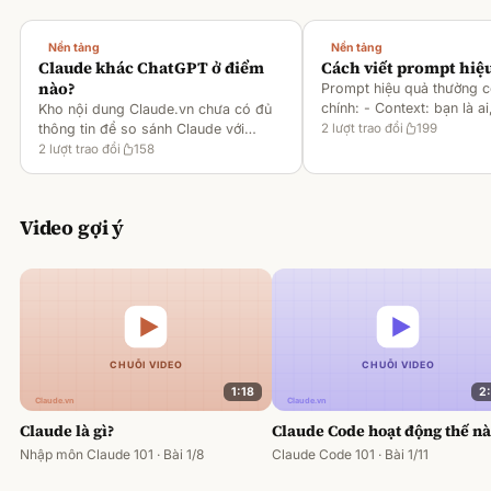
Nền tảng
Nền tảng
Claude khác ChatGPT ở điểm
Cách viết prompt hiệ
nào?
Prompt hiệu quả thường 
chính: - Context: bạn là ai
Kho nội dung Claude.vn chưa có đủ
gì [1][2][6] - Task: muốn 
thông tin để so sánh Claude với
2
lượt trao đổi
199
output ra sao [2][6] -
ChatGPT. Hiện chỉ có tài liệu về
2
lượt trao đổi
158
Rules/Constraints: độ dài,
metaprompting của Claude, như: -
Dùng Claude để tạo prompt ch
Video gợi ý
1:18
2
Claude là gì?
Claude Code hoạt động thế n
Nhập môn Claude 101 · Bài 1/8
Claude Code 101 · Bài 1/11