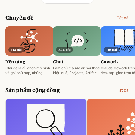
Chuyên đề
Tất cả
110 bài
326 bài
116 bài
Nền tảng
Chat
Cowork
Claude là gì, chọn mô hình
Làm chủ claude.ai: hội thoại
Claude Cowork trên
và gói phù hợp, những
hiệu quả, Projects, Artifacts
desktop: giao trọn tá
nguyên tắc prompting nền
và phân tích tài liệu.
động hoá và làm việ
tảng.
tệp của bạn.
Sản phẩm cộng đồng
Tất cả