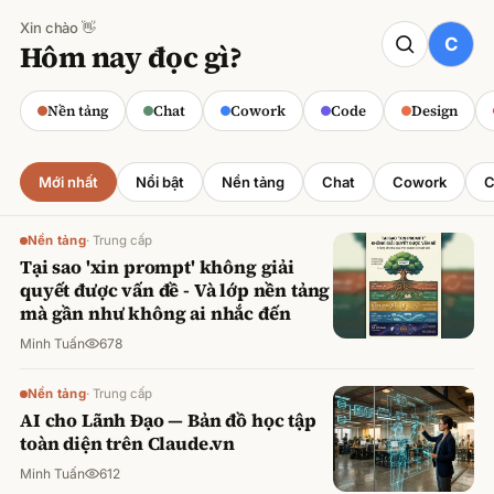
Xin chào 👋
CODE
Hôm nay đọc gì?
Claude cho Sales: Dự báo doanh số
chính xác
Nền tảng
Chat
Cowork
Code
Design
Minh Tuấn
·
800
lượt xem
Mới nhất
Nổi bật
Nền tảng
Chat
Cowork
C
Nền tảng
·
Trung cấp
Tại sao 'xin prompt' không giải
quyết được vấn đề - Và lớp nền tảng
mà gần như không ai nhắc đến
Minh Tuấn
678
Nền tảng
·
Trung cấp
AI cho Lãnh Đạo — Bản đồ học tập
toàn diện trên Claude.vn
Minh Tuấn
612