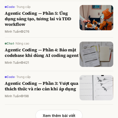
Code
·
Trung cấp
Agentic Coding — Phần 5: Ứng
dụng sáng tạo, tương lai và TDD
workflow
Minh Tuấn
276
Chat
·
Nâng cao
Agentic Coding — Phần 4: Bảo mật
codebase khi dùng AI coding agent
Minh Tuấn
421
Code
·
Trung cấp
Agentic Coding — Phần 3: Vượt qua
thách thức và rào cản khi áp dụng
Minh Tuấn
198
Xem thêm bài viết