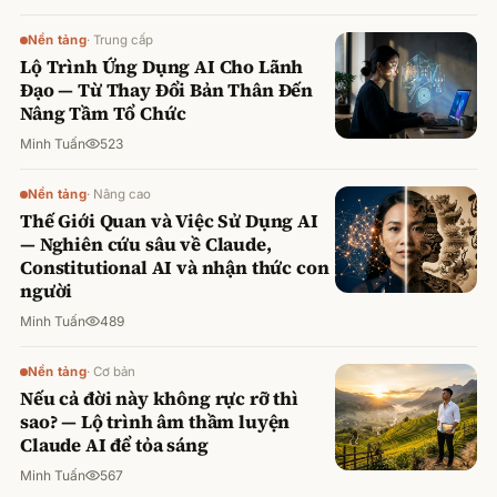
Nền tảng
·
Trung cấp
Lộ Trình Ứng Dụng AI Cho Lãnh
Đạo — Từ Thay Đổi Bản Thân Đến
Nâng Tầm Tổ Chức
Minh Tuấn
523
Nền tảng
·
Nâng cao
Thế Giới Quan và Việc Sử Dụng AI
— Nghiên cứu sâu về Claude,
Constitutional AI và nhận thức con
người
Minh Tuấn
489
Nền tảng
·
Cơ bản
Nếu cả đời này không rực rỡ thì
sao? — Lộ trình âm thầm luyện
Claude AI để tỏa sáng
Minh Tuấn
567