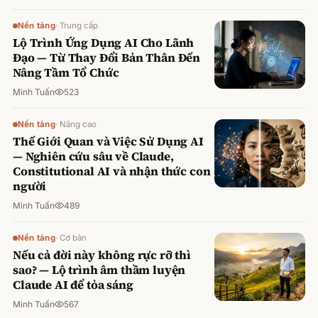
Nền tảng
·
Trung cấp
Lộ Trình Ứng Dụng AI Cho Lãnh
Đạo — Từ Thay Đổi Bản Thân Đến
Nâng Tầm Tổ Chức
Minh Tuấn
523
Nền tảng
·
Nâng cao
Thế Giới Quan và Việc Sử Dụng AI
— Nghiên cứu sâu về Claude,
Constitutional AI và nhận thức con
người
Minh Tuấn
489
Nền tảng
·
Cơ bản
Nếu cả đời này không rực rỡ thì
sao? — Lộ trình âm thầm luyện
Claude AI để tỏa sáng
Minh Tuấn
567