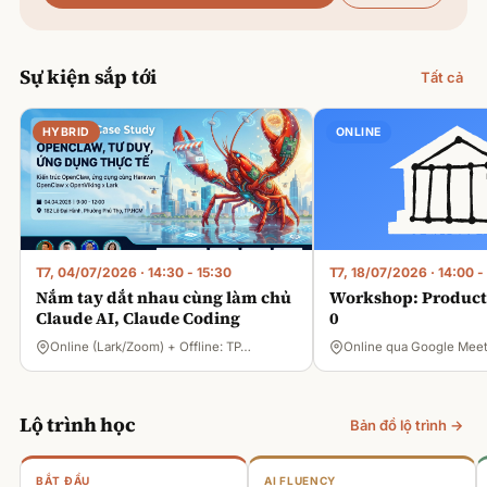
Sự kiện sắp tới
Tất cả
HYBRID
ONLINE
T7, 04/07/2026
·
14:30 - 15:30
T7, 18/07/2026
·
14:00 -
Nắm tay dắt nhau cùng làm chủ
Workshop: Product 
Claude AI, Claude Coding
0
Online (Lark/Zoom) + Offline: TP…
Online qua Google Mee
Lộ trình học
Bản đồ lộ trình →
BẮT ĐẦU
AI FLUENCY