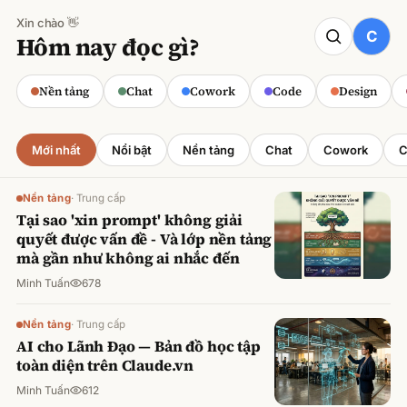
Xin chào 👋
CODE
Hôm nay đọc gì?
Claude cho Sales: Dự báo doanh số
chính xác
Nền tảng
Chat
Cowork
Code
Design
Minh Tuấn
·
800
lượt xem
Mới nhất
Nổi bật
Nền tảng
Chat
Cowork
C
Nền tảng
·
Trung cấp
Tại sao 'xin prompt' không giải
quyết được vấn đề - Và lớp nền tảng
mà gần như không ai nhắc đến
Minh Tuấn
678
Nền tảng
·
Trung cấp
AI cho Lãnh Đạo — Bản đồ học tập
toàn diện trên Claude.vn
Minh Tuấn
612