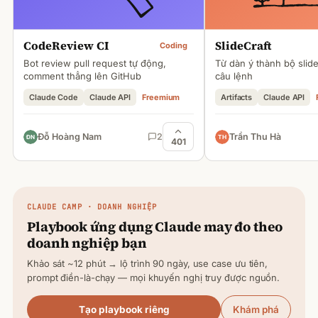
CodeReview CI
SlideCraft
Coding
Bot review pull request tự động,
Từ dàn ý thành bộ slid
comment thẳng lên GitHub
câu lệnh
Claude Code
Claude API
Freemium
Artifacts
Claude API
Đỗ Hoàng Nam
2
Trần Thu Hà
401
CLAUDE
CAMP · DOANH NGHIỆP
Playbook ứng dụng
Claude
may đo theo
doanh nghiệp bạn
Khảo sát ~12 phút → lộ trình 90 ngày, use case ưu tiên,
prompt điền-là-chạy — mọi khuyến nghị truy được nguồn.
Tạo playbook riêng
Khám phá