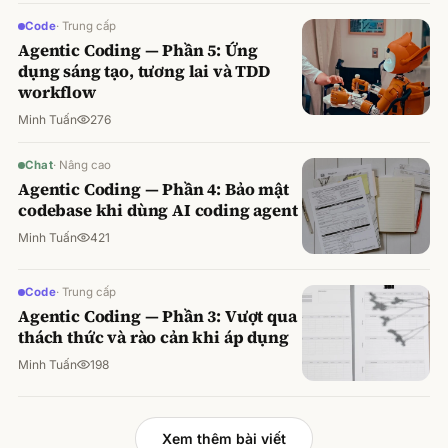
Code
·
Trung cấp
Agentic Coding — Phần 5: Ứng
dụng sáng tạo, tương lai và TDD
workflow
Minh Tuấn
276
Chat
·
Nâng cao
Agentic Coding — Phần 4: Bảo mật
codebase khi dùng AI coding agent
Minh Tuấn
421
Code
·
Trung cấp
Agentic Coding — Phần 3: Vượt qua
thách thức và rào cản khi áp dụng
Minh Tuấn
198
Xem thêm bài viết