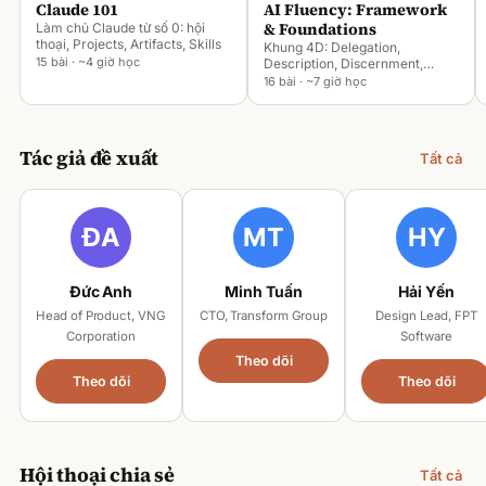
Claude 101
AI Fluency: Framework
& Foundations
Làm chủ Claude từ số 0: hội
thoại, Projects, Artifacts, Skills
Khung 4D: Delegation,
15 bài · ~4 giờ học
Description, Discernment,
Diligence
16 bài · ~7 giờ học
Tác giả đề xuất
Tất cả
Đức Anh
Minh Tuấn
Hải Yến
Head of Product, VNG
CTO, Transform Group
Design Lead, FPT
Corporation
Software
Theo dõi
Theo dõi
Theo dõi
Hội thoại chia sẻ
Tất cả