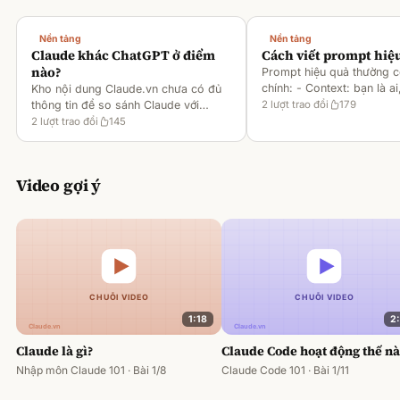
Nền tảng
Nền tảng
Claude khác ChatGPT ở điểm
Cách viết prompt hiệ
nào?
Prompt hiệu quả thường 
chính: - Context: bạn là ai
Kho nội dung Claude.vn chưa có đủ
gì [1][2][6] - Task: muốn 
thông tin để so sánh Claude với
2
lượt trao đổi
179
output ra sao [2][6] -
ChatGPT. Hiện chỉ có tài liệu về
2
lượt trao đổi
145
Rules/Constraints: độ dài,
metaprompting của Claude, như: -
Dùng Claude để tạo prompt ch
Video gợi ý
1:18
2
Claude là gì?
Claude Code hoạt động thế n
Nhập môn Claude 101 · Bài 1/8
Claude Code 101 · Bài 1/11