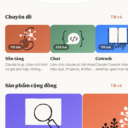
Chuyên đề
Tất cả
110 bài
326 bài
116 bài
Nền tảng
Chat
Cowork
Claude là gì, chọn mô hình
Làm chủ claude.ai: hội thoại
Claude Cowork trên
và gói phù hợp, những
hiệu quả, Projects, Artifacts
desktop: giao trọn tá
nguyên tắc prompting nền
và phân tích tài liệu.
động hoá và làm việ
tảng.
tệp của bạn.
Sản phẩm cộng đồng
Tất cả