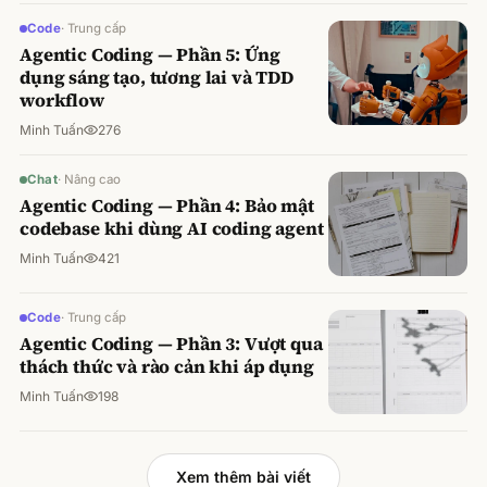
Code
·
Trung cấp
Agentic Coding — Phần 5: Ứng
dụng sáng tạo, tương lai và TDD
workflow
Minh Tuấn
276
Chat
·
Nâng cao
Agentic Coding — Phần 4: Bảo mật
codebase khi dùng AI coding agent
Minh Tuấn
421
Code
·
Trung cấp
Agentic Coding — Phần 3: Vượt qua
thách thức và rào cản khi áp dụng
Minh Tuấn
198
Xem thêm bài viết