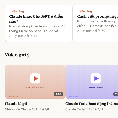
Nền tảng
Nền tảng
Claude khác ChatGPT ở điểm
Cách viết prompt hiệ
nào?
Prompt hiệu quả thường 
chính: - Context: bạn là ai
Kho nội dung Claude.vn chưa có đủ
gì [1][2][6] - Task: muốn 
thông tin để so sánh Claude với
2
lượt trao đổi
179
output ra sao [2][6] -
ChatGPT. Hiện chỉ có tài liệu về
2
lượt trao đổi
145
Rules/Constraints: độ dài,
metaprompting của Claude, như: -
Dùng Claude để tạo prompt ch
Video gợi ý
1:18
2
Claude là gì?
Claude Code hoạt động thế n
Nhập môn Claude 101 · Bài 1/8
Claude Code 101 · Bài 1/11