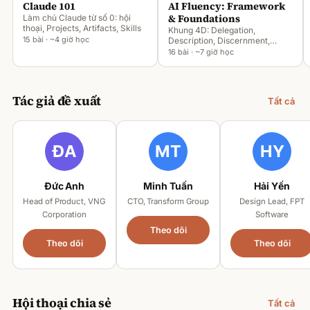
Claude 101
AI Fluency: Framework
& Foundations
Làm chủ Claude từ số 0: hội
thoại, Projects, Artifacts, Skills
Khung 4D: Delegation,
15 bài · ~4 giờ học
Description, Discernment,
Diligence
16 bài · ~7 giờ học
Tác giả đề xuất
Tất cả
Đức Anh
Minh Tuấn
Hải Yến
Head of Product, VNG
CTO, Transform Group
Design Lead, FPT
Corporation
Software
Theo dõi
Theo dõi
Theo dõi
Hội thoại chia sẻ
Tất cả