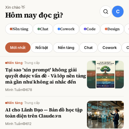
Xin chào 👋
CODE
Hôm nay đọc gì?
Claude cho Sales: Dự báo doanh số
chính xác
Nền tảng
Chat
Cowork
Code
Design
Minh Tuấn
·
800
lượt xem
Mới nhất
Nổi bật
Nền tảng
Chat
Cowork
C
Nền tảng
·
Trung cấp
Tại sao 'xin prompt' không giải
quyết được vấn đề - Và lớp nền tảng
mà gần như không ai nhắc đến
Minh Tuấn
678
Nền tảng
·
Trung cấp
AI cho Lãnh Đạo — Bản đồ học tập
toàn diện trên Claude.vn
Minh Tuấn
612