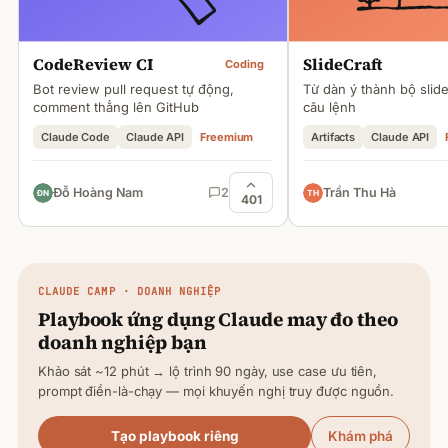
CodeReview CI
SlideCraft
Coding
Bot review pull request tự động,
Từ dàn ý thành bộ slid
comment thẳng lên GitHub
câu lệnh
Claude Code
Claude API
Freemium
Artifacts
Claude API
Đỗ Hoàng Nam
2
Trần Thu Hà
401
CLAUDE
CAMP · DOANH NGHIỆP
Playbook ứng dụng
Claude
may đo theo
doanh nghiệp bạn
Khảo sát ~12 phút → lộ trình 90 ngày, use case ưu tiên,
prompt điền-là-chạy — mọi khuyến nghị truy được nguồn.
Tạo playbook riêng
Khám phá