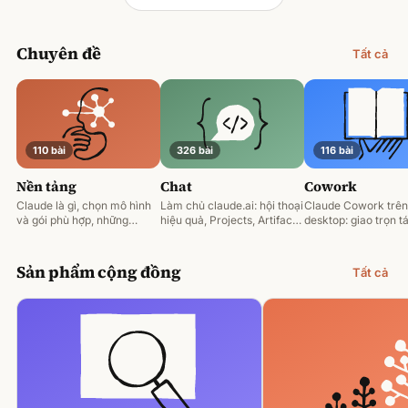
Chuyên đề
Tất cả
110 bài
326 bài
116 bài
Nền tảng
Chat
Cowork
Claude là gì, chọn mô hình
Làm chủ claude.ai: hội thoại
Claude Cowork trên
và gói phù hợp, những
hiệu quả, Projects, Artifacts
desktop: giao trọn tá
nguyên tắc prompting nền
và phân tích tài liệu.
động hoá và làm việ
tảng.
tệp của bạn.
Sản phẩm cộng đồng
Tất cả