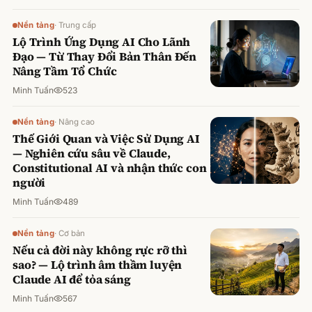
Nền tảng
·
Trung cấp
Lộ Trình Ứng Dụng AI Cho Lãnh
Đạo — Từ Thay Đổi Bản Thân Đến
Nâng Tầm Tổ Chức
Minh Tuấn
523
Nền tảng
·
Nâng cao
Thế Giới Quan và Việc Sử Dụng AI
— Nghiên cứu sâu về Claude,
Constitutional AI và nhận thức con
người
Minh Tuấn
489
Nền tảng
·
Cơ bản
Nếu cả đời này không rực rỡ thì
sao? — Lộ trình âm thầm luyện
Claude AI để tỏa sáng
Minh Tuấn
567