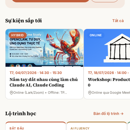
Sự kiện sắp tới
Tất cả
HYBRID
ONLINE
T7, 04/07/2026
·
14:30 - 15:30
T7, 18/07/2026
·
14:00 -
Nắm tay dắt nhau cùng làm chủ
Workshop: Product 
Claude AI, Claude Coding
0
Online (Lark/Zoom) + Offline: TP…
Online qua Google Mee
Lộ trình học
Bản đồ lộ trình →
BẮT ĐẦU
AI FLUENCY