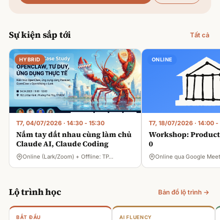
Sự kiện sắp tới
Tất cả
HYBRID
ONLINE
T7, 04/07/2026
·
14:30 - 15:30
T7, 18/07/2026
·
14:00 -
Nắm tay dắt nhau cùng làm chủ
Workshop: Product 
Claude AI, Claude Coding
0
Online (Lark/Zoom) + Offline: TP…
Online qua Google Mee
Lộ trình học
Bản đồ lộ trình →
BẮT ĐẦU
AI FLUENCY