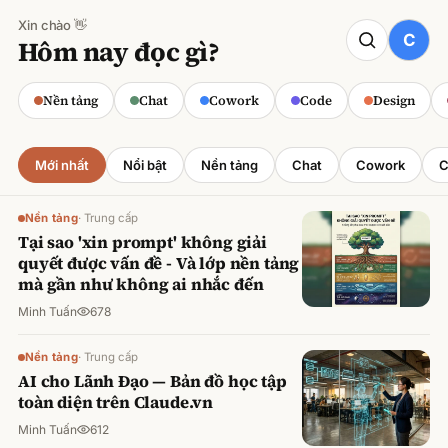
Xin chào 👋
CODE
Hôm nay đọc gì?
Claude cho Sales: Dự báo doanh số
chính xác
Nền tảng
Chat
Cowork
Code
Design
Minh Tuấn
·
800
lượt xem
Mới nhất
Nổi bật
Nền tảng
Chat
Cowork
C
Nền tảng
·
Trung cấp
Tại sao 'xin prompt' không giải
quyết được vấn đề - Và lớp nền tảng
mà gần như không ai nhắc đến
Minh Tuấn
678
Nền tảng
·
Trung cấp
AI cho Lãnh Đạo — Bản đồ học tập
toàn diện trên Claude.vn
Minh Tuấn
612