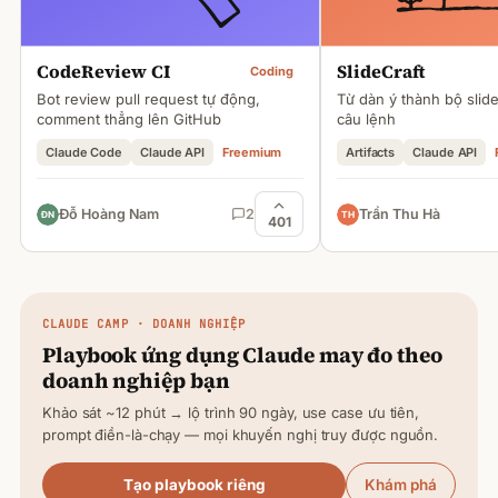
CodeReview CI
SlideCraft
Coding
Bot review pull request tự động,
Từ dàn ý thành bộ slid
comment thẳng lên GitHub
câu lệnh
Claude Code
Claude API
Freemium
Artifacts
Claude API
Đỗ Hoàng Nam
2
Trần Thu Hà
401
CLAUDE
CAMP · DOANH NGHIỆP
Playbook ứng dụng
Claude
may đo theo
doanh nghiệp bạn
Khảo sát ~12 phút → lộ trình 90 ngày, use case ưu tiên,
prompt điền-là-chạy — mọi khuyến nghị truy được nguồn.
Tạo playbook riêng
Khám phá