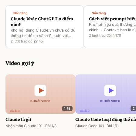
Nền tảng
Nền tảng
Claude khác ChatGPT ở điểm
Cách viết prompt hiệ
nào?
Prompt hiệu quả thường 
chính: - Context: bạn là ai
Kho nội dung Claude.vn chưa có đủ
gì [1][2][6] - Task: muốn 
thông tin để so sánh Claude với
2
lượt trao đổi
179
output ra sao [2][6] -
ChatGPT. Hiện chỉ có tài liệu về
2
lượt trao đổi
145
Rules/Constraints: độ dài,
metaprompting của Claude, như: -
Dùng Claude để tạo prompt ch
Video gợi ý
1:18
2
Claude là gì?
Claude Code hoạt động thế n
Nhập môn Claude 101 · Bài 1/8
Claude Code 101 · Bài 1/11