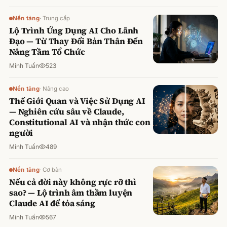
Nền tảng
·
Trung cấp
Lộ Trình Ứng Dụng AI Cho Lãnh
Đạo — Từ Thay Đổi Bản Thân Đến
Nâng Tầm Tổ Chức
Minh Tuấn
523
Nền tảng
·
Nâng cao
Thế Giới Quan và Việc Sử Dụng AI
— Nghiên cứu sâu về Claude,
Constitutional AI và nhận thức con
người
Minh Tuấn
489
Nền tảng
·
Cơ bản
Nếu cả đời này không rực rỡ thì
sao? — Lộ trình âm thầm luyện
Claude AI để tỏa sáng
Minh Tuấn
567