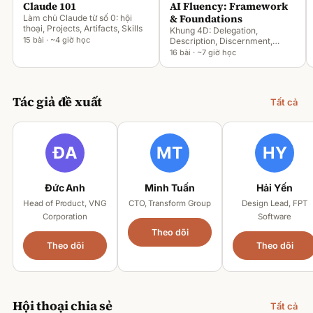
Claude 101
AI Fluency: Framework
& Foundations
Làm chủ Claude từ số 0: hội
thoại, Projects, Artifacts, Skills
Khung 4D: Delegation,
15 bài · ~4 giờ học
Description, Discernment,
Diligence
16 bài · ~7 giờ học
Tác giả đề xuất
Tất cả
Đức Anh
Minh Tuấn
Hải Yến
Head of Product, VNG
CTO, Transform Group
Design Lead, FPT
Corporation
Software
Theo dõi
Theo dõi
Theo dõi
Hội thoại chia sẻ
Tất cả