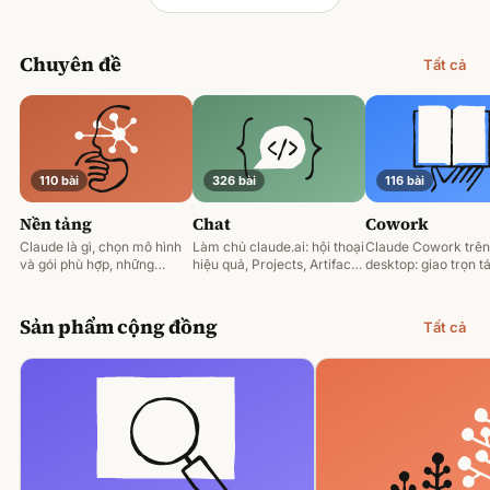
Chuyên đề
Tất cả
110 bài
326 bài
116 bài
Nền tảng
Chat
Cowork
Claude là gì, chọn mô hình
Làm chủ claude.ai: hội thoại
Claude Cowork trên
và gói phù hợp, những
hiệu quả, Projects, Artifacts
desktop: giao trọn tá
nguyên tắc prompting nền
và phân tích tài liệu.
động hoá và làm việ
tảng.
tệp của bạn.
Sản phẩm cộng đồng
Tất cả