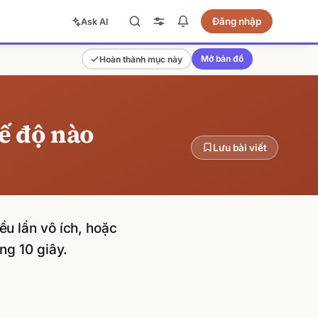
Đăng nhập
Ask AI
Mở bản đồ
Hoàn thành mục này
ế độ nào
Lưu bài viết
u lần vô ích, hoặc
ng 10 giây.