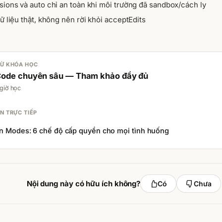
ions và auto chỉ an toàn khi môi trường đã sandbox/cách ly
 liệu thật, không nên rời khỏi acceptEdits
TỪ KHÓA HỌC
Code chuyên sâu — Tham khảo đầy đủ
 giờ học
N TRỰC TIẾP
n Modes: 6 chế độ cấp quyền cho mọi tình huống
Nội dung này có hữu ích không?
Có
Chưa