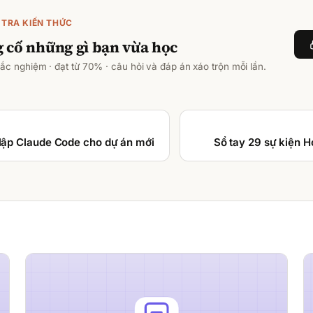
 TRA KIẾN THỨC
 cố những gì bạn vừa học
ắc nghiệm · đạt từ
70
% · câu hỏi và đáp án xáo trộn mỗi lần.
t lập Claude Code cho dự án mới
Sổ tay 29 sự kiện 