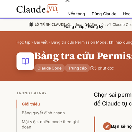
Nền tảng
Dùng Claude
Học 
›
Giai đoạn
04
›
Vào việc với Claude Co
LỘ TRÌNH
CLAUDE
Đăng nhập / Đăng ký
Học tập
Bài viết
Bảng tra cứu Permission Mode: khi nào dùn
Bảng tra cứu Permis
Claude Code
Trung cấp
5
phút đọc
TRONG BÀI NÀY
Chọn sai permi
để Claude tự c
Giới thiệu
Bảng quyết định nhanh
Một việc, nhiều mode theo giai
Bạn sẽ h
đoạn