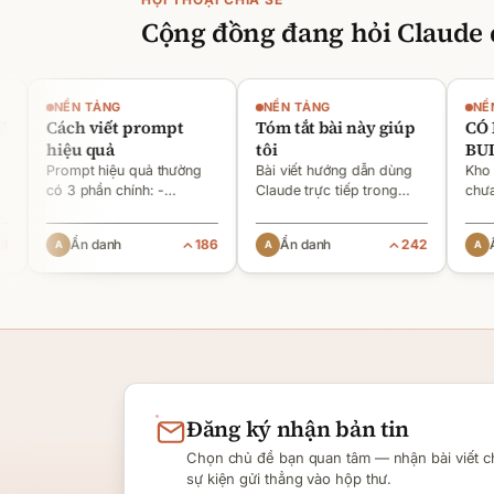
Cộng đồng đang hỏi
Claude
NỀN TẢNG
NỀN TẢNG
NỀN TẢ
Cách viết prompt
Tóm tắt bài này giúp
CÓ HƯ
hiệu quả
tôi
BUILD
Prompt hiệu quả thường
Bài viết hướng dẫn dùng
Kho nội 
có 3 phần chính: -
Claude trực tiếp trong
chưa có 
Context: bạn là ai, tình
Excel qua hàm
CRM hoàn
huống gì [1][2][6] - Task:
`=CLAUDE()` để xử lý
là cách t
Ẩn danh
186
Ẩn danh
242
Ẩn d
muốn AI làm gì, output ra
ngôn ngữ tự nhiên như
coding đ
sao [2][6] -
tóm tắt, dịch, phân loại và
triển ph
Rules/Constraints: độ dài,
tạo nội dung tự động.[4]
như CRM.
[5]
Đăng
ký
nhận
bản
tin
Chọn chủ đề bạn quan tâm — nhận bài viết c
sự kiện gửi thẳng vào hộp thư.