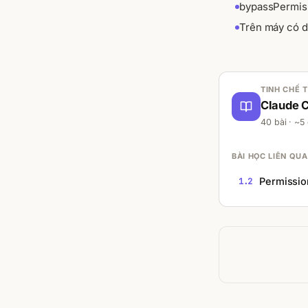
bypassPermiss
Trên máy có dữ
TINH CHẾ 
Claude 
40 bài · ~5
BÀI HỌC LIÊN QUA
Permissio
1.2