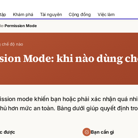
tập
Khám phá
Tài nguyên
Cộng đồng
Việc làm
de
›
Permission Mode
g chế độ nào
sion Mode: khi nào dùng ch
ssion mode khiến bạn hoặc phải xác nhận quá nhiề
hủ hơn mức an toàn. Bảng dưới giúp quyết định tro
ọc được
Bạn cần gì