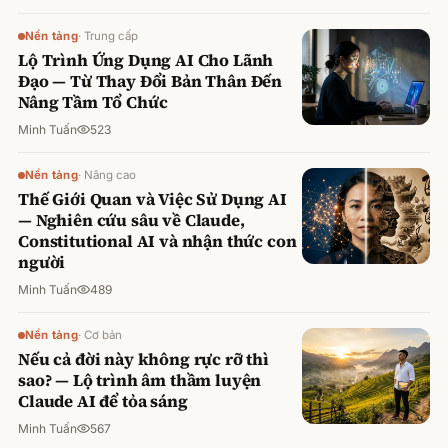
Nền tảng
·
Trung cấp
Lộ Trình Ứng Dụng AI Cho Lãnh
Đạo — Từ Thay Đổi Bản Thân Đến
Nâng Tầm Tổ Chức
Minh Tuấn
523
Nền tảng
·
Nâng cao
Thế Giới Quan và Việc Sử Dụng AI
— Nghiên cứu sâu về Claude,
Constitutional AI và nhận thức con
người
Minh Tuấn
489
Nền tảng
·
Cơ bản
Nếu cả đời này không rực rỡ thì
sao? — Lộ trình âm thầm luyện
Claude AI để tỏa sáng
Minh Tuấn
567