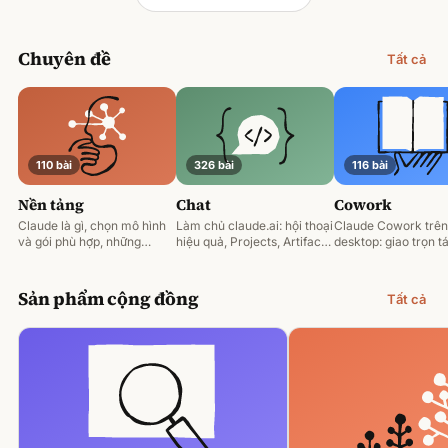
Chuyên đề
Tất cả
110 bài
326 bài
116 bài
Nền tảng
Chat
Cowork
Claude là gì, chọn mô hình
Làm chủ claude.ai: hội thoại
Claude Cowork trên
và gói phù hợp, những
hiệu quả, Projects, Artifacts
desktop: giao trọn tá
nguyên tắc prompting nền
và phân tích tài liệu.
động hoá và làm việ
tảng.
tệp của bạn.
Sản phẩm cộng đồng
Tất cả