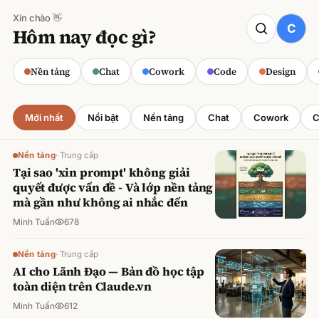
Xin chào 👋
CODE
Hôm nay đọc gì?
Claude cho Sales: Dự báo doanh số
chính xác
Nền tảng
Chat
Cowork
Code
Design
Minh Tuấn
·
800
lượt xem
Mới nhất
Nổi bật
Nền tảng
Chat
Cowork
C
Nền tảng
·
Trung cấp
Tại sao 'xin prompt' không giải
quyết được vấn đề - Và lớp nền tảng
mà gần như không ai nhắc đến
Minh Tuấn
678
Nền tảng
·
Trung cấp
AI cho Lãnh Đạo — Bản đồ học tập
toàn diện trên Claude.vn
Minh Tuấn
612