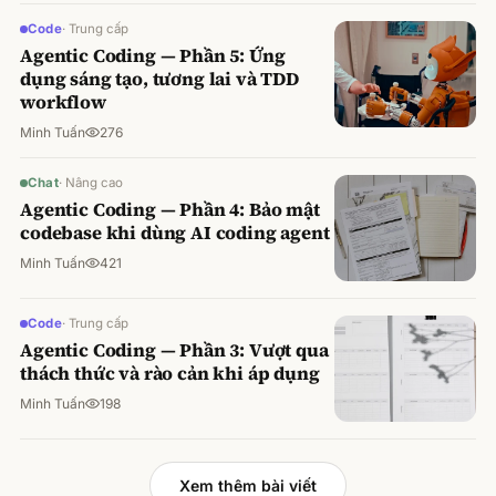
Code
·
Trung cấp
Agentic Coding — Phần 5: Ứng
dụng sáng tạo, tương lai và TDD
workflow
Minh Tuấn
276
Chat
·
Nâng cao
Agentic Coding — Phần 4: Bảo mật
codebase khi dùng AI coding agent
Minh Tuấn
421
Code
·
Trung cấp
Agentic Coding — Phần 3: Vượt qua
thách thức và rào cản khi áp dụng
Minh Tuấn
198
Xem thêm bài viết