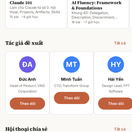
Claude 101
AI Fluency: Framework
& Foundations
Làm chủ Claude từ số 0: hội
thoại, Projects, Artifacts, Skills
Khung 4D: Delegation,
15 bài · ~4 giờ học
Description, Discernment,
Diligence
16 bài · ~7 giờ học
Tác giả đề xuất
Tất cả
Đức Anh
Minh Tuấn
Hải Yến
Head of Product, VNG
CTO, Transform Group
Design Lead, FPT
Corporation
Software
Theo dõi
Theo dõi
Theo dõi
Hội thoại chia sẻ
Tất cả