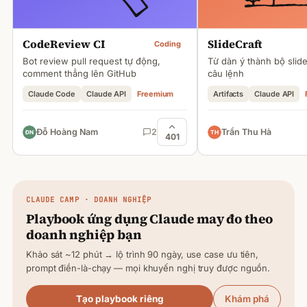
CodeReview CI
SlideCraft
Coding
Bot review pull request tự động,
Từ dàn ý thành bộ slid
comment thẳng lên GitHub
câu lệnh
Claude Code
Claude API
Freemium
Artifacts
Claude API
Đỗ Hoàng Nam
2
Trần Thu Hà
401
CLAUDE
CAMP · DOANH NGHIỆP
Playbook ứng dụng
Claude
may đo theo
doanh nghiệp bạn
Khảo sát ~12 phút → lộ trình 90 ngày, use case ưu tiên,
prompt điền-là-chạy — mọi khuyến nghị truy được nguồn.
Tạo playbook riêng
Khám phá