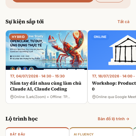
Sự kiện sắp tới
Tất cả
HYBRID
ONLINE
T7, 04/07/2026
·
14:30 - 15:30
T7, 18/07/2026
·
14:00 -
Nắm tay dắt nhau cùng làm chủ
Workshop: Product 
Claude AI, Claude Coding
0
Online (Lark/Zoom) + Offline: TP…
Online qua Google Mee
Lộ trình học
Bản đồ lộ trình →
BẮT ĐẦU
AI FLUENCY