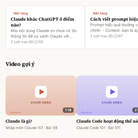
Nền tảng
Nền tảng
Claude khác ChatGPT ở điểm
Cách viết prompt hiệ
nào?
Prompt hiệu quả thường 
chính: - Context: bạn là ai
Kho nội dung Claude.vn chưa có đủ
gì [1][2][6] - Task: muốn 
thông tin để so sánh Claude với
2
lượt trao đổi
197
output ra sao [2][6] -
ChatGPT. Hiện chỉ có tài liệu về
2
lượt trao đổi
155
Rules/Constraints: độ dài,
metaprompting của Claude, như: -
Dùng Claude để tạo prompt ch
Video gợi ý
1:18
2
Claude là gì?
Claude Code hoạt động thế n
Nhập môn Claude 101 · Bài 1/8
Claude Code 101 · Bài 1/11