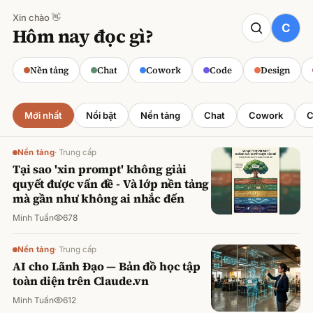
Xin chào 👋
CODE
Hôm nay đọc gì?
Claude cho Sales: Dự báo doanh số
chính xác
Nền tảng
Chat
Cowork
Code
Design
Minh Tuấn
·
800
lượt xem
Mới nhất
Nổi bật
Nền tảng
Chat
Cowork
C
Nền tảng
·
Trung cấp
Tại sao 'xin prompt' không giải
quyết được vấn đề - Và lớp nền tảng
mà gần như không ai nhắc đến
Minh Tuấn
678
Nền tảng
·
Trung cấp
AI cho Lãnh Đạo — Bản đồ học tập
toàn diện trên Claude.vn
Minh Tuấn
612