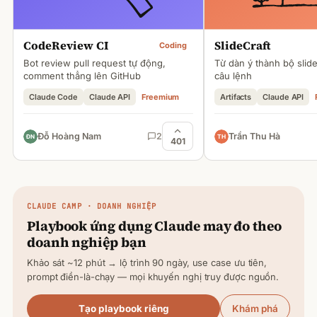
CodeReview CI
SlideCraft
Coding
Bot review pull request tự động,
Từ dàn ý thành bộ slid
comment thẳng lên GitHub
câu lệnh
Claude Code
Claude API
Freemium
Artifacts
Claude API
Đỗ Hoàng Nam
2
Trần Thu Hà
401
CLAUDE
CAMP · DOANH NGHIỆP
Playbook ứng dụng
Claude
may đo theo
doanh nghiệp bạn
Khảo sát ~12 phút → lộ trình 90 ngày, use case ưu tiên,
prompt điền-là-chạy — mọi khuyến nghị truy được nguồn.
Tạo playbook riêng
Khám phá