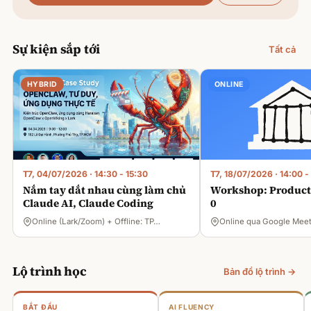
Sự kiện sắp tới
Tất cả
HYBRID
ONLINE
T7, 04/07/2026
·
14:30 - 15:30
T7, 18/07/2026
·
14:00 -
Nắm tay dắt nhau cùng làm chủ
Workshop: Product 
Claude AI, Claude Coding
0
Online (Lark/Zoom) + Offline: TP…
Online qua Google Mee
Lộ trình học
Bản đồ lộ trình →
BẮT ĐẦU
AI FLUENCY