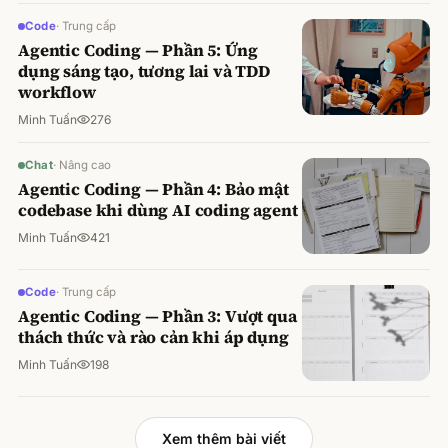
Code
·
Trung cấp
Agentic Coding — Phần 5: Ứng
dụng sáng tạo, tương lai và TDD
workflow
Minh Tuấn
276
Chat
·
Nâng cao
Agentic Coding — Phần 4: Bảo mật
codebase khi dùng AI coding agent
Minh Tuấn
421
Code
·
Trung cấp
Agentic Coding — Phần 3: Vượt qua
thách thức và rào cản khi áp dụng
Minh Tuấn
198
Xem thêm bài viết