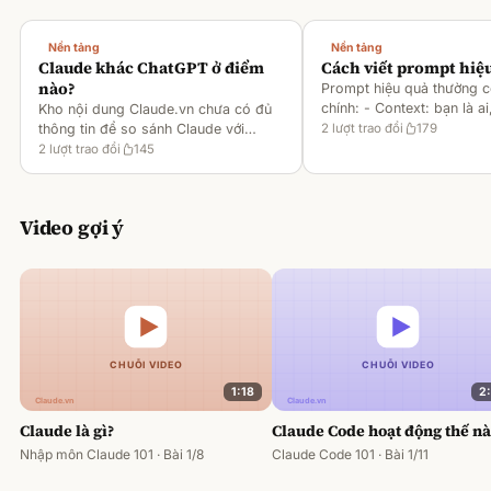
Nền tảng
Nền tảng
Claude khác ChatGPT ở điểm
Cách viết prompt hiệ
nào?
Prompt hiệu quả thường 
chính: - Context: bạn là ai
Kho nội dung Claude.vn chưa có đủ
gì [1][2][6] - Task: muốn 
thông tin để so sánh Claude với
2
lượt trao đổi
179
output ra sao [2][6] -
ChatGPT. Hiện chỉ có tài liệu về
2
lượt trao đổi
145
Rules/Constraints: độ dài,
metaprompting của Claude, như: -
Dùng Claude để tạo prompt ch
Video gợi ý
1:18
2
Claude là gì?
Claude Code hoạt động thế n
Nhập môn Claude 101 · Bài 1/8
Claude Code 101 · Bài 1/11