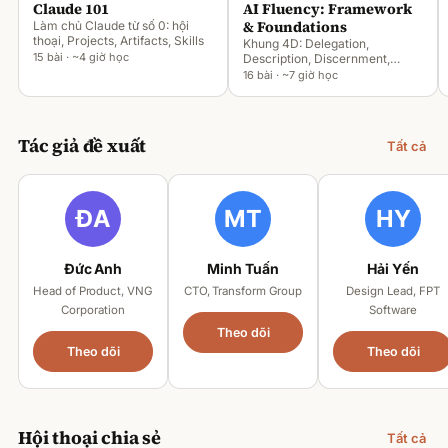
Claude 101
AI Fluency: Framework
& Foundations
Làm chủ Claude từ số 0: hội
thoại, Projects, Artifacts, Skills
Khung 4D: Delegation,
15 bài · ~4 giờ học
Description, Discernment,
Diligence
16 bài · ~7 giờ học
Tác giả đề xuất
Tất cả
Đức Anh
Minh Tuấn
Hải Yến
Head of Product, VNG
CTO, Transform Group
Design Lead, FPT
Corporation
Software
Theo dõi
Theo dõi
Theo dõi
Hội thoại chia sẻ
Tất cả