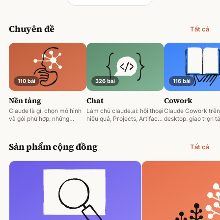
Chuyên đề
Tất cả
110 bài
326 bài
116 bài
Nền tảng
Chat
Cowork
Claude là gì, chọn mô hình
Làm chủ claude.ai: hội thoại
Claude Cowork trên
và gói phù hợp, những
hiệu quả, Projects, Artifacts
desktop: giao trọn tá
nguyên tắc prompting nền
và phân tích tài liệu.
động hoá và làm việ
tảng.
tệp của bạn.
Sản phẩm cộng đồng
Tất cả