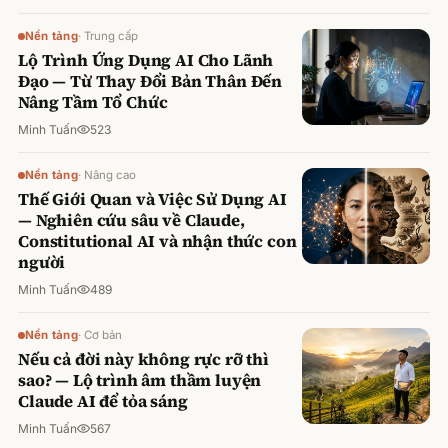
Nền tảng
·
Trung cấp
Lộ Trình Ứng Dụng AI Cho Lãnh
Đạo — Từ Thay Đổi Bản Thân Đến
Nâng Tầm Tổ Chức
Minh Tuấn
523
Nền tảng
·
Nâng cao
Thế Giới Quan và Việc Sử Dụng AI
— Nghiên cứu sâu về Claude,
Constitutional AI và nhận thức con
người
Minh Tuấn
489
Nền tảng
·
Cơ bản
Nếu cả đời này không rực rỡ thì
sao? — Lộ trình âm thầm luyện
Claude AI để tỏa sáng
Minh Tuấn
567