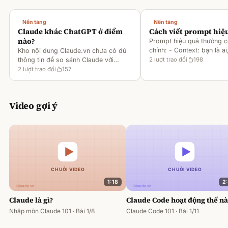
Nền tảng
Nền tảng
Claude khác ChatGPT ở điểm
Cách viết prompt hiệ
nào?
Prompt hiệu quả thường 
chính: - Context: bạn là ai
Kho nội dung Claude.vn chưa có đủ
gì [1][2][6] - Task: muốn 
thông tin để so sánh Claude với
2
lượt trao đổi
198
output ra sao [2][6] -
ChatGPT. Hiện chỉ có tài liệu về
2
lượt trao đổi
157
Rules/Constraints: độ dài,
metaprompting của Claude, như: -
Dùng Claude để tạo prompt ch
Video gợi ý
1:18
2
Claude là gì?
Claude Code hoạt động thế n
Nhập môn Claude 101 · Bài 1/8
Claude Code 101 · Bài 1/11