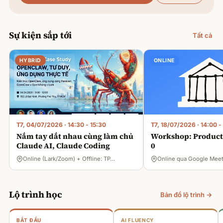
Sự kiện sắp tới
Tất cả
HYBRID
ONLINE
T7, 04/07/2026
·
14:30 - 15:30
T7, 18/07/2026
·
14:00 -
Nắm tay dắt nhau cùng làm chủ
Workshop: Product 
Claude AI, Claude Coding
0
Online (Lark/Zoom) + Offline: TP…
Online qua Google Mee
Lộ trình học
Bản đồ lộ trình →
BẮT ĐẦU
AI FLUENCY