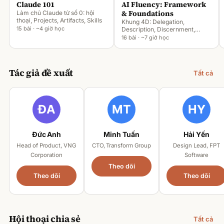
Claude 101
AI Fluency: Framework
& Foundations
Làm chủ Claude từ số 0: hội
thoại, Projects, Artifacts, Skills
Khung 4D: Delegation,
15 bài · ~4 giờ học
Description, Discernment,
Diligence
16 bài · ~7 giờ học
Tác giả đề xuất
Tất cả
Đức Anh
Minh Tuấn
Hải Yến
Head of Product, VNG
CTO, Transform Group
Design Lead, FPT
Corporation
Software
Theo dõi
Theo dõi
Theo dõi
Hội thoại chia sẻ
Tất cả