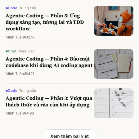
Code
·
Trung cấp
Agentic Coding — Phần 5: Ứng
dụng sáng tạo, tương lai và TDD
workflow
Minh Tuấn
276
Chat
·
Nâng cao
Agentic Coding — Phần 4: Bảo mật
codebase khi dùng AI coding agent
Minh Tuấn
421
Code
·
Trung cấp
Agentic Coding — Phần 3: Vượt qua
thách thức và rào cản khi áp dụng
Minh Tuấn
198
Xem thêm bài viết