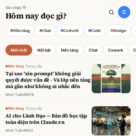
Xin chào 👋
CODE
Hôm nay đọc gì?
Claude cho Sales: Dự báo doanh số
chính xác
Nền tảng
Chat
Cowork
Code
Design
Minh Tuấn
·
800
lượt xem
Mới nhất
Nổi bật
Nền tảng
Chat
Cowork
C
Nền tảng
·
Trung cấp
Tại sao 'xin prompt' không giải
quyết được vấn đề - Và lớp nền tảng
mà gần như không ai nhắc đến
Minh Tuấn
678
Nền tảng
·
Trung cấp
AI cho Lãnh Đạo — Bản đồ học tập
toàn diện trên Claude.vn
Minh Tuấn
612