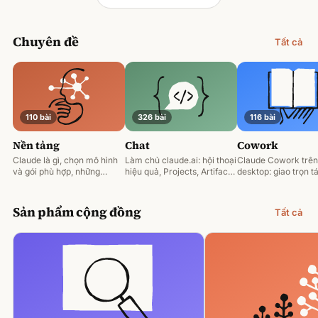
Chuyên đề
Tất cả
110 bài
326 bài
116 bài
Nền tảng
Chat
Cowork
Claude là gì, chọn mô hình
Làm chủ claude.ai: hội thoại
Claude Cowork trên
và gói phù hợp, những
hiệu quả, Projects, Artifacts
desktop: giao trọn tá
nguyên tắc prompting nền
và phân tích tài liệu.
động hoá và làm việ
tảng.
tệp của bạn.
Sản phẩm cộng đồng
Tất cả