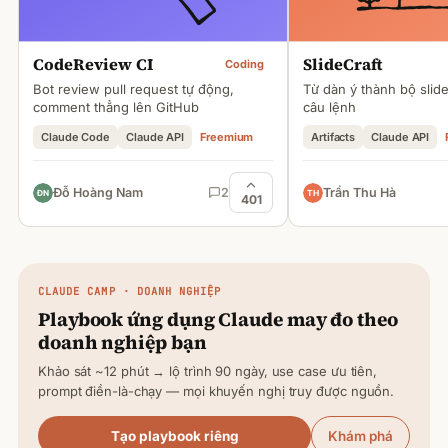
CodeReview CI
SlideCraft
Coding
Bot review pull request tự động,
Từ dàn ý thành bộ slid
comment thẳng lên GitHub
câu lệnh
Claude Code
Claude API
Freemium
Artifacts
Claude API
Đỗ Hoàng Nam
2
Trần Thu Hà
401
CLAUDE
CAMP · DOANH NGHIỆP
Playbook ứng dụng
Claude
may đo theo
doanh nghiệp bạn
Khảo sát ~12 phút → lộ trình 90 ngày, use case ưu tiên,
prompt điền-là-chạy — mọi khuyến nghị truy được nguồn.
Tạo playbook riêng
Khám phá