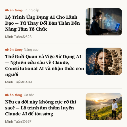
Nền tảng
·
Trung cấp
Lộ Trình Ứng Dụng AI Cho Lãnh
Đạo — Từ Thay Đổi Bản Thân Đến
Nâng Tầm Tổ Chức
Minh Tuấn
523
Nền tảng
·
Nâng cao
Thế Giới Quan và Việc Sử Dụng AI
— Nghiên cứu sâu về Claude,
Constitutional AI và nhận thức con
người
Minh Tuấn
489
Nền tảng
·
Cơ bản
Nếu cả đời này không rực rỡ thì
sao? — Lộ trình âm thầm luyện
Claude AI để tỏa sáng
Minh Tuấn
567