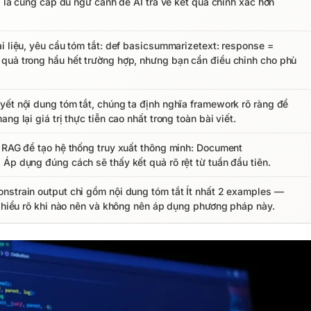
g là cung cấp đủ ngữ cảnh để AI trả về kết quả chính xác hơn
i liệu, yêu cầu tóm tắt: def basicsummarizetext: response =
 quả trong hầu hết trường hợp, nhưng bạn cần điều chỉnh cho phù
yết nội dung tóm tắt, chúng ta định nghĩa framework rõ ràng để
g lại giá trị thực tiễn cao nhất trong toàn bài viết.
i RAG để tạo hệ thống truy xuất thông minh: Document
Áp dụng đúng cách sẽ thấy kết quả rõ rệt từ tuần đầu tiên.
nstrain output chỉ gồm nội dung tóm tắt Ít nhất 2 examples —
à hiểu rõ khi nào nên và không nên áp dụng phương pháp này.