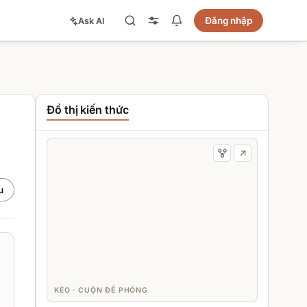
Đăng nhập
Ask AI
Đồ thị kiến thức
u
KÉO · CUỘN ĐỂ PHÓNG