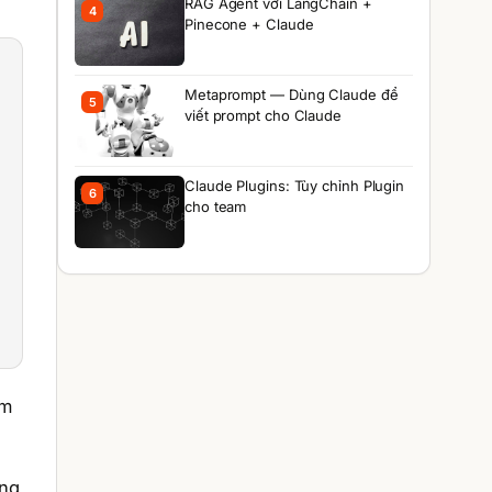
RAG Agent với LangChain +
4
Pinecone + Claude
Metaprompt — Dùng Claude để
5
viết prompt cho Claude
Claude Plugins: Tùy chỉnh Plugin
6
cho team
êm
ọng