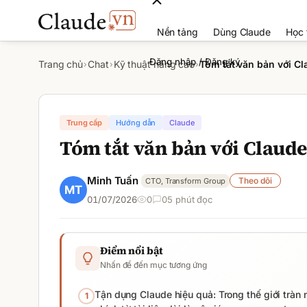
Nền tảng
Dùng Claude
Học 
Đăng nhập / Đăng ký
Trang chủ
Chat
Kỹ thuật nâng cao
Tóm tắt văn bản với C
›
›
›
Trung cấp
Hướng dẫn
Claude
Tóm tắt văn bản với Claud
Minh Tuấn
Theo dõi
CTO, Transform Group
01/07/2026
0
0
5
phút đọc
Điểm nổi bật
Nhấn để đến mục tương ứng
Tận dụng Claude hiệu quả: Trong thế giới tràn 
1