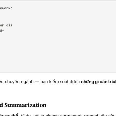
ework:

am gia

ất

liệu chuyên ngành — bạn kiểm soát được
những gì cần tríc
ed Summarization
iệu cụ thể
. Ví dụ, với sublease agreement, prompt yêu cầu