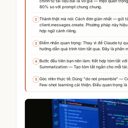
chính từ tài liệu dài là vô giá — mẹo quan trọn
80% so với prompt chung chung.
Thành thật mà nói: Cách đơn giản nhất — gửi tà
2
client.messages.create. Phương pháp này hiệu
hợp ngữ cảnh riêng.
Điểm nhấn quan trọng: Thay vì để Claude tự qu
3
hướng dẫn quá trình tóm tắt qua. Đây là phần man
Bước đầu tiên bạn nên làm: Kết hợp tóm tắt vớ
4
Summarization — Tạo tóm tắt ngắn cho mỗi tài. 
Góc nhìn thực tế: Dùng "do not preamble" — Co
5
Few-shot learning cải thiện. Điều quan trọng l