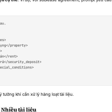
au.

es>

ụng</property>

>

án</rent>

rả</security_deposit>

ecial_conditions>

 tưởng khi cần xử lý hàng loạt tài liệu.
Nhiều tài liệu