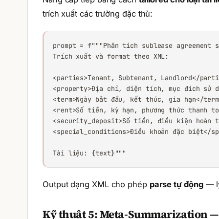
trích xuất các trường đặc thù:
prompt = f"""Phân tích sublease agreement s
Trích xuất và format theo XML:

<parties>Tenant, Subtenant, Landlord</parti
<property>Địa chỉ, diện tích, mục đích sử d
<term>Ngày bắt đầu, kết thúc, gia hạn</term
<rent>Số tiền, kỳ hạn, phương thức thanh to
<security_deposit>Số tiền, điều kiện hoàn t
<special_conditions>Điều khoản đặc biệt</sp
Tài liệu: {text}"""
Output dạng XML cho phép
parse tự động
— lý
Kỹ thuật 5: Meta-Summarization — 