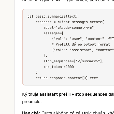
def basic_summarize(text):

    response = client.messages.create(

        model="claude-sonnet-4-6",

        messages=[

            {"role": "user", "content": f"T
            # Prefill để ép output format

            {"role": "assistant", "content"
        ],

        stop_sequences=["</summary>"],

        max_tokens=1000

    )

    return response.content[0].text
Kỹ thuật
assistant prefill + stop sequences
đảm
preamble.
Hạn chế:
Output không có cấu trúc chuẩn, khó 