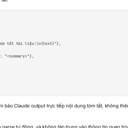
óm tắt tài liệu:\n{text}"},

: "<summary>"},

 bảo Claude output trực tiếp nội dung tóm tắt, không th
parse tự động, và không tập trung vào thông tin quan tr