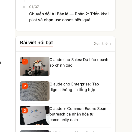
01/07
Chuyển đổi AI Bán lẻ — Phần 2: Triển khai
pilot và chọn use cases hiệu quả
Bài viết nổi bật
Xem thêm
Claude cho Sales: Dự báo doanh
à
1
số chính xác
Claude cho Enterprise: Tạo
2
digest thông tin tổng hợp
Claude + Common Room: Soạn
3
outreach cá nhân hóa từ
community data