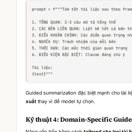
prompt = f"""Tóm tắt tài liệu sau theo fram
1. TỔNG QUAN: 2-3 câu mô tả tổng thể

2. CÁC BÊN LIÊN QUAN: Liệt kê tất cả bên th
3. ĐIỀU KHOẢN CHÍNH: Các điểm quan trọng nh
4. NGHĨA VỤ: Trách nhiệm của mỗi bên

5. THỜI HẠN: Các mốc thời gian quan trọng

6. ĐIỀU KIỆN ĐẶC BIỆT: Clause đáng chú ý

Tài liệu:

{text}"""
Guided summarization đặc biệt mạnh cho tài 
xuất
thay vì để model tự chọn.
Kỹ thuật 4: Domain-Specific Guid
Nâng cấp tiếp bằng cách
tailored cho loại tài l