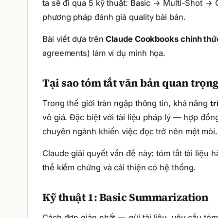
ta sẽ đi qua 5 kỹ thuật: Basic → Multi-Shot
phương pháp đánh giá quality bài bản.
Bài viết dựa trên
Claude Cookbooks chính thứ
agreements) làm ví dụ minh họa.
Tại sao tóm tắt văn bản quan trọn
Trong thế giới tràn ngập thông tin, khả năng
t
vô giá. Đặc biệt với tài liệu pháp lý — hợp đồn
chuyên ngành khiến việc đọc trở nên mệt mỏi.
Claude giải quyết vấn đề này: tóm tắt tài liệu 
thể kiểm chứng và cải thiện có hệ thống.
Kỹ thuật 1: Basic Summarization
Cách đơn giản nhất — gửi tài liệu, yêu cầu tóm 