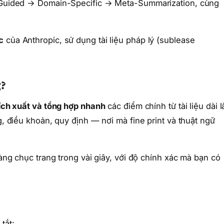
 → Guided → Domain-Specific → Meta-Summarization, cùng
c
của Anthropic, sử dụng tài liệu pháp lý (sublease
g?
rích xuất và tổng hợp nhanh
các điểm chính từ tài liệu dài l
g, điều khoản, quy định — nơi mà fine print và thuật ngữ
hàng chục trang trong vài giây, với độ chính xác mà bạn có
tắt: