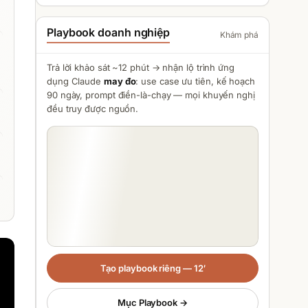
Playbook doanh nghiệp
Khám phá
Trả lời khảo sát ~12 phút → nhận lộ trình ứng
dụng
Claude
may đo
: use case ưu tiên, kế hoạch
90 ngày, prompt điền-là-chạy — mọi khuyến nghị
đều truy được nguồn.
Tạo playbook riêng — 12′
Mục Playbook →