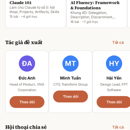
Claude 101
AI Fluency: Framework
& Foundations
Làm chủ Claude từ số 0: hội
thoại, Projects, Artifacts, Skills
Khung 4D: Delegation,
15 bài · ~4 giờ học
Description, Discernment,
Diligence
16 bài · ~7 giờ học
Tác giả đề xuất
Tất cả
Đức Anh
Minh Tuấn
Hải Yến
Head of Product, VNG
CTO, Transform Group
Design Lead, FPT
Corporation
Software
Theo dõi
Theo dõi
Theo dõi
Hội thoại chia sẻ
Tất cả