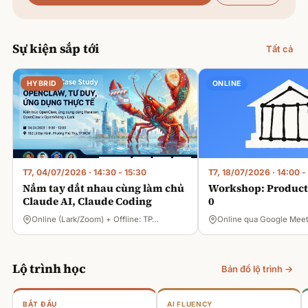
Sự kiện sắp tới
Tất cả
HYBRID
ONLINE
T7, 04/07/2026
·
14:30 - 15:30
T7, 18/07/2026
·
14:00 -
Nắm tay dắt nhau cùng làm chủ
Workshop: Product 
Claude AI, Claude Coding
0
Online (Lark/Zoom) + Offline: TP…
Online qua Google Mee
Lộ trình học
Bản đồ lộ trình →
BẮT ĐẦU
AI FLUENCY