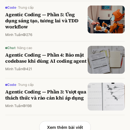
Code
·
Trung cấp
Agentic Coding — Phần 5: Ứng
dụng sáng tạo, tương lai và TDD
workflow
Minh Tuấn
276
Chat
·
Nâng cao
Agentic Coding — Phần 4: Bảo mật
codebase khi dùng AI coding agent
Minh Tuấn
421
Code
·
Trung cấp
Agentic Coding — Phần 3: Vượt qua
thách thức và rào cản khi áp dụng
Minh Tuấn
198
Xem thêm bài viết