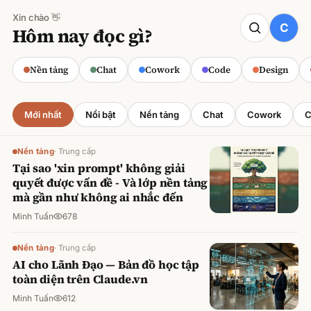
Xin chào 👋
CODE
Hôm nay đọc gì?
Claude cho Sales: Dự báo doanh số
chính xác
Nền tảng
Chat
Cowork
Code
Design
Minh Tuấn
·
800
lượt xem
Mới nhất
Nổi bật
Nền tảng
Chat
Cowork
C
Nền tảng
·
Trung cấp
Tại sao 'xin prompt' không giải
quyết được vấn đề - Và lớp nền tảng
mà gần như không ai nhắc đến
Minh Tuấn
678
Nền tảng
·
Trung cấp
AI cho Lãnh Đạo — Bản đồ học tập
toàn diện trên Claude.vn
Minh Tuấn
612