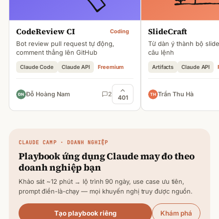
CodeReview CI
SlideCraft
Coding
Bot review pull request tự động,
Từ dàn ý thành bộ slid
comment thẳng lên GitHub
câu lệnh
Claude Code
Claude API
Freemium
Artifacts
Claude API
Đỗ Hoàng Nam
2
Trần Thu Hà
401
CLAUDE
CAMP · DOANH NGHIỆP
Playbook ứng dụng
Claude
may đo theo
doanh nghiệp bạn
Khảo sát ~12 phút → lộ trình 90 ngày, use case ưu tiên,
prompt điền-là-chạy — mọi khuyến nghị truy được nguồn.
Tạo playbook riêng
Khám phá