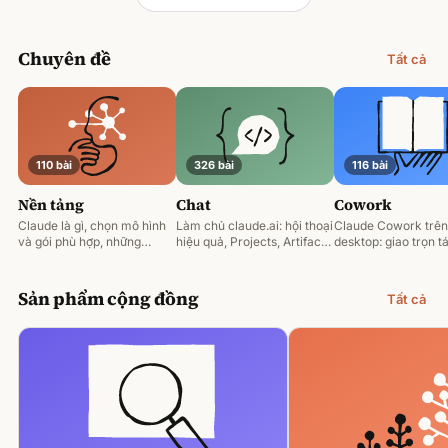
Chuyên đề
Tất cả
110 bài
326 bài
116 bài
Nền tảng
Chat
Cowork
Claude là gì, chọn mô hình
Làm chủ claude.ai: hội thoại
Claude Cowork trên
và gói phù hợp, những
hiệu quả, Projects, Artifacts
desktop: giao trọn tá
nguyên tắc prompting nền
và phân tích tài liệu.
động hoá và làm việ
tảng.
tệp của bạn.
Sản phẩm cộng đồng
Tất cả