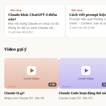
Nền tảng
Nền tảng
Claude khác ChatGPT ở điểm
Cách viết prompt hiệ
nào?
Prompt hiệu quả thường 
chính: - Context: bạn là ai
Kho nội dung Claude.vn chưa có đủ
gì [1][2][6] - Task: muốn 
thông tin để so sánh Claude với
2
lượt trao đổi
198
output ra sao [2][6] -
ChatGPT. Hiện chỉ có tài liệu về
2
lượt trao đổi
157
Rules/Constraints: độ dài,
metaprompting của Claude, như: -
Dùng Claude để tạo prompt ch
Video gợi ý
1:18
2
Claude là gì?
Claude Code hoạt động thế n
Nhập môn Claude 101 · Bài 1/8
Claude Code 101 · Bài 1/11