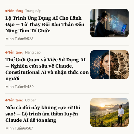
Nền tảng
·
Trung cấp
Lộ Trình Ứng Dụng AI Cho Lãnh
Đạo — Từ Thay Đổi Bản Thân Đến
Nâng Tầm Tổ Chức
Minh Tuấn
523
Nền tảng
·
Nâng cao
Thế Giới Quan và Việc Sử Dụng AI
— Nghiên cứu sâu về Claude,
Constitutional AI và nhận thức con
người
Minh Tuấn
489
Nền tảng
·
Cơ bản
Nếu cả đời này không rực rỡ thì
sao? — Lộ trình âm thầm luyện
Claude AI để tỏa sáng
Minh Tuấn
567