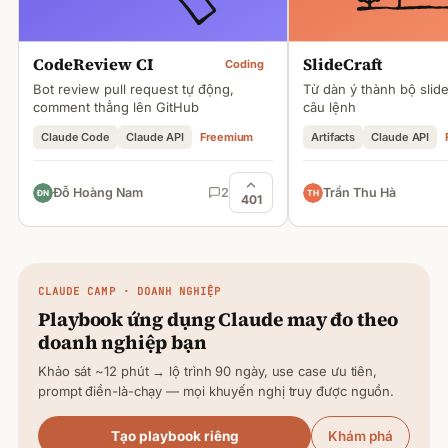
CodeReview CI
SlideCraft
Coding
Bot review pull request tự động,
Từ dàn ý thành bộ slid
comment thẳng lên GitHub
câu lệnh
Claude Code
Claude API
Freemium
Artifacts
Claude API
Đỗ Hoàng Nam
2
Trần Thu Hà
401
CLAUDE
CAMP · DOANH NGHIỆP
Playbook ứng dụng
Claude
may đo theo
doanh nghiệp bạn
Khảo sát ~12 phút → lộ trình 90 ngày, use case ưu tiên,
prompt điền-là-chạy — mọi khuyến nghị truy được nguồn.
Tạo playbook riêng
Khám phá