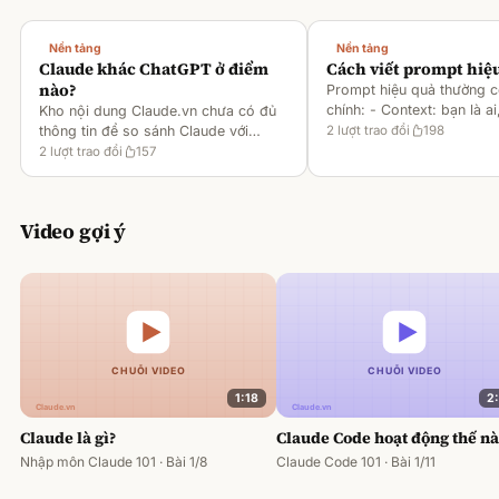
Nền tảng
Nền tảng
Claude khác ChatGPT ở điểm
Cách viết prompt hiệ
nào?
Prompt hiệu quả thường 
chính: - Context: bạn là ai
Kho nội dung Claude.vn chưa có đủ
gì [1][2][6] - Task: muốn 
thông tin để so sánh Claude với
2
lượt trao đổi
198
output ra sao [2][6] -
ChatGPT. Hiện chỉ có tài liệu về
2
lượt trao đổi
157
Rules/Constraints: độ dài,
metaprompting của Claude, như: -
Dùng Claude để tạo prompt ch
Video gợi ý
1:18
2
Claude là gì?
Claude Code hoạt động thế n
Nhập môn Claude 101 · Bài 1/8
Claude Code 101 · Bài 1/11