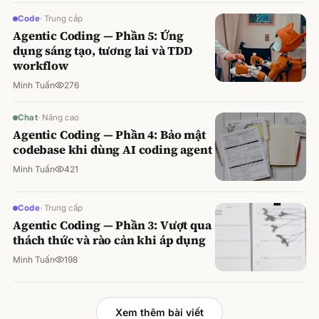
Code
·
Trung cấp
Agentic Coding — Phần 5: Ứng
dụng sáng tạo, tương lai và TDD
workflow
Minh Tuấn
276
Chat
·
Nâng cao
Agentic Coding — Phần 4: Bảo mật
codebase khi dùng AI coding agent
Minh Tuấn
421
Code
·
Trung cấp
Agentic Coding — Phần 3: Vượt qua
thách thức và rào cản khi áp dụng
Minh Tuấn
198
Xem thêm bài viết