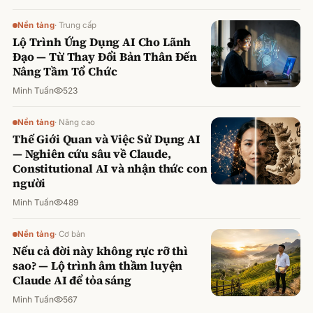
Nền tảng
·
Trung cấp
Lộ Trình Ứng Dụng AI Cho Lãnh
Đạo — Từ Thay Đổi Bản Thân Đến
Nâng Tầm Tổ Chức
Minh Tuấn
523
Nền tảng
·
Nâng cao
Thế Giới Quan và Việc Sử Dụng AI
— Nghiên cứu sâu về Claude,
Constitutional AI và nhận thức con
người
Minh Tuấn
489
Nền tảng
·
Cơ bản
Nếu cả đời này không rực rỡ thì
sao? — Lộ trình âm thầm luyện
Claude AI để tỏa sáng
Minh Tuấn
567