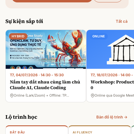
Sự kiện sắp tới
Tất cả
HYBRID
ONLINE
T7, 04/07/2026
·
14:30 - 15:30
T7, 18/07/2026
·
14:00 -
Nắm tay dắt nhau cùng làm chủ
Workshop: Product 
Claude AI, Claude Coding
0
Online (Lark/Zoom) + Offline: TP…
Online qua Google Mee
Lộ trình học
Bản đồ lộ trình →
BẮT ĐẦU
AI FLUENCY