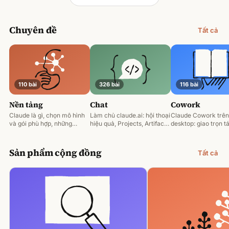
Chuyên đề
Tất cả
110 bài
326 bài
116 bài
Nền tảng
Chat
Cowork
Claude là gì, chọn mô hình
Làm chủ claude.ai: hội thoại
Claude Cowork trên
và gói phù hợp, những
hiệu quả, Projects, Artifacts
desktop: giao trọn tá
nguyên tắc prompting nền
và phân tích tài liệu.
động hoá và làm việ
tảng.
tệp của bạn.
Sản phẩm cộng đồng
Tất cả