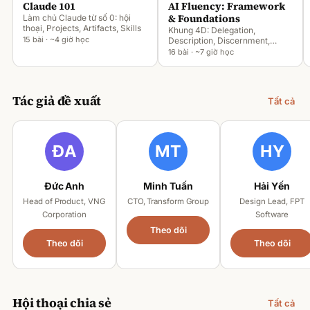
Claude 101
AI Fluency: Framework
& Foundations
Làm chủ Claude từ số 0: hội
thoại, Projects, Artifacts, Skills
Khung 4D: Delegation,
15 bài · ~4 giờ học
Description, Discernment,
Diligence
16 bài · ~7 giờ học
Tác giả đề xuất
Tất cả
Đức Anh
Minh Tuấn
Hải Yến
Head of Product, VNG
CTO, Transform Group
Design Lead, FPT
Corporation
Software
Theo dõi
Theo dõi
Theo dõi
Hội thoại chia sẻ
Tất cả