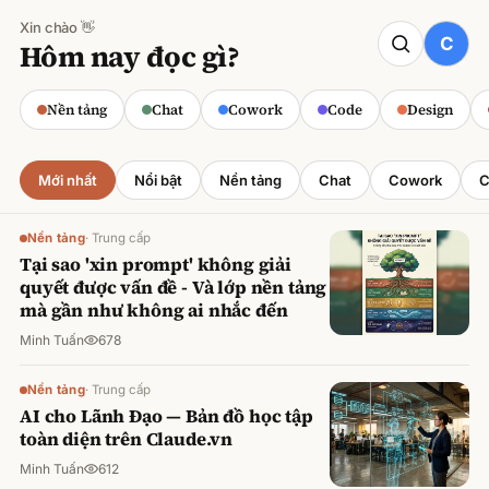
Xin chào 👋
CODE
Hôm nay đọc gì?
Claude cho Sales: Dự báo doanh số
chính xác
Nền tảng
Chat
Cowork
Code
Design
Minh Tuấn
·
800
lượt xem
Mới nhất
Nổi bật
Nền tảng
Chat
Cowork
C
Nền tảng
·
Trung cấp
Tại sao 'xin prompt' không giải
quyết được vấn đề - Và lớp nền tảng
mà gần như không ai nhắc đến
Minh Tuấn
678
Nền tảng
·
Trung cấp
AI cho Lãnh Đạo — Bản đồ học tập
toàn diện trên Claude.vn
Minh Tuấn
612