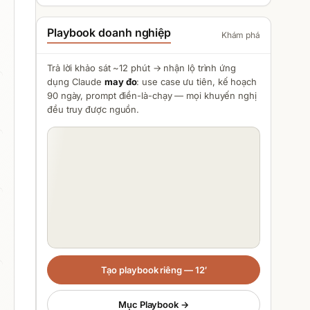
Playbook doanh nghiệp
Khám phá
Trả lời khảo sát ~12 phút → nhận lộ trình ứng
dụng
Claude
may đo
: use case ưu tiên, kế hoạch
90 ngày, prompt điền-là-chạy — mọi khuyến nghị
đều truy được nguồn.
Tạo playbook riêng — 12′
Mục Playbook →