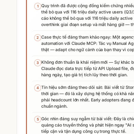
Quy trình đã được cộng đồng kiểm chứng nhiều
1
thể bỏ qua với 116 triệu daily active users (
cáo không thể bỏ qua với 116 triệu daily activ
overthink giai đoạn setup và mất hàng giờ — th
Case thực tế đáng tham khảo ngay: Một agency 
2
automation với Claude MCP: Tác vụ Manual Age
thật — adapt cho ngữ cảnh của bạn thay vì co
Không đơn thuần là khái niệm mới — Sự khác b
3
Claude đọc data trực tiếp từ API Upload file, đ
hàng ngày, tạo giá trị tích lũy theo thời gian.
Tín hiệu sớm đáng theo dõi sát: Bài viết từ Sto
4
thời gian — đó là xây dựng hệ thống có khả nă
phải headcount lớn nhất. Early adopters đang đ
chuẩn ngành.
Góc nhìn đáng suy ngẫm từ bài viết: Đây là chi
5
quảng cáo truyền thống và phát hiện ngay "AI 
tiếp cận và tận dụng công cụ trong thực tế.