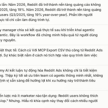
 lần: Năm 2026, Reddit đã trở thành nền tảng quảng cáo không
Q3/2025, tăng 19%. Năm 2026, Reddit đã trở thành nền tảng quảng
e users (Q3/2025, tăng 19% year-over-year). Phần lớn người
ực tế chỉ cần làm đúng trình tự.
manager chia sẻ kết quả thực tế sau khi triển khai agentic
ntic. Đây là workflow đã chứng minh hiệu quả từ người dùng
py nguyên.
iệt thực tế: Cách cũ Với MCP Export CSV thủ công từ Reddit Ads
ợi. Sự khác biệt nằm ở cách nó tích hợp vào quy trình làm việc
rmy AI kết luận: tự động hóa Reddit Ads không chỉ là tiết kiệm
ng. Thập kỷ tới sẽ ưu tiên team có agents thông minh nhất, không
ịnh vị sẵn sàng để hưởng lợi khi xu hướng này trở thành tiêu
ến lược mà ít marketer nào tận dụng: Reddit users không thích
slop." Nhưng. Hiểu rõ khía cạnh này thay đổi cách nhiều người