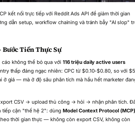
kết nối trực tiếp với Reddit Ads API để giảm thời gian
ớng dẫn setup, workflow chaining và tránh bẫy "AI slop" t
— Bước Tiến Thực Sự
g cáo không thể bỏ qua với
116 triệu daily active users
entry thấp đáng ngạc nhiên: CPC từ $0.10-$0.80, so với $
ải ở giá — mà ở độ sâu phân tích mà hầu hết marketer đan
export CSV → upload thủ công → hỏi → nhận phân tích. Đ
ch tiếp cận "thế hệ 2": dùng
Model Context Protocol (MCP
I theo thời gian thực — không còn export CSV, không còn