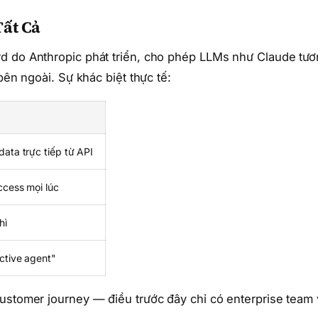
Tất Cả
d do Anthropic phát triển, cho phép LLMs như Claude tư
bên ngoài. Sự khác biệt thực tế:
ata trực tiếp từ API
ccess mọi lúc
hì
ctive agent"
ustomer journey — điều trước đây chỉ có enterprise team 