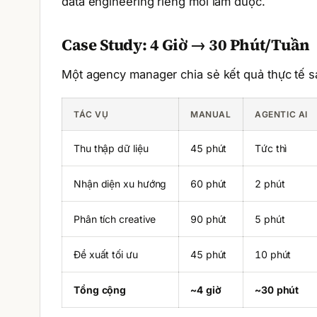
data engineering riêng mới làm được.
Case Study: 4 Giờ → 30 Phút/Tuần
Một agency manager chia sẻ kết quả thực tế sa
TÁC VỤ
MANUAL
AGENTIC AI
Thu thập dữ liệu
45 phút
Tức thì
Nhận diện xu hướng
60 phút
2 phút
Phân tích creative
90 phút
5 phút
Đề xuất tối ưu
45 phút
10 phút
Tổng cộng
~4 giờ
~30 phút