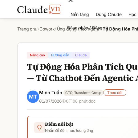
Nền tảng
Dùng Claude
Học 
Đăng nhập / Đăng ký
Trang chủ
Cowork
Ứng dụng theo ngành
Tự Động Hóa Phâ
›
›
›
Nâng cao
Hướng dẫn
Claude
Tự Động Hóa Phân Tích Qu
— Từ Chatbot Đến Agentic 
Minh Tuấn
Theo dõi
CTO, Transform Group
01/07/2026
0
0
8
phút đọc
Điểm nổi bật
Nhấn để đến mục tương ứng