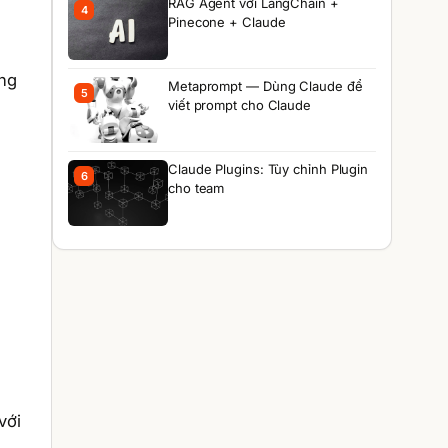
RAG Agent với LangChain +
4
Pinecone + Claude
ơng
Metaprompt — Dùng Claude để
5
viết prompt cho Claude
Claude Plugins: Tùy chỉnh Plugin
6
cho team
với