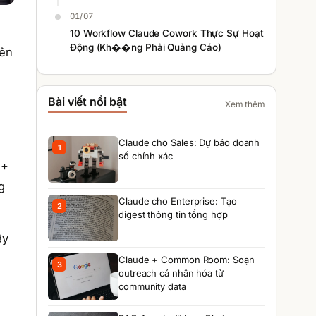
01/07
10 Workflow Claude Cowork Thực Sự Hoạt
Động (Kh��ng Phải Quảng Cáo)
rên
Bài viết nổi bật
Xem thêm
Claude cho Sales: Dự báo doanh
1
số chính xác
5+
g
Claude cho Enterprise: Tạo
2
digest thông tin tổng hợp
ây
)
Claude + Common Room: Soạn
3
outreach cá nhân hóa từ
community data