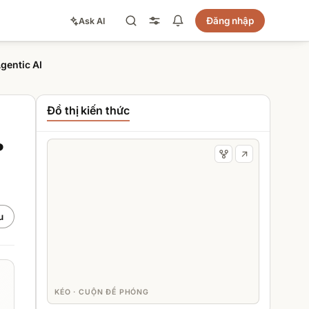
Đăng nhập
Ask AI
gentic AI
Đồ thị kiến thức
P
u
KÉO · CUỘN ĐỂ PHÓNG