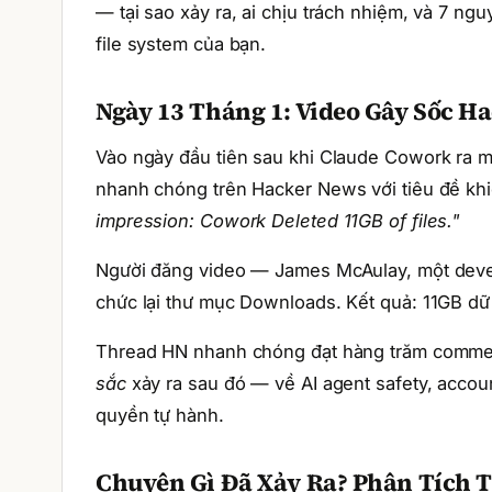
— tại sao xảy ra, ai chịu trách nhiệm, và 7 ng
file system của bạn.
Ngày 13 Tháng 1: Video Gây Sốc H
Vào ngày đầu tiên sau khi Claude Cowork ra m
nhanh chóng trên Hacker News với tiêu đề k
impression: Cowork Deleted 11GB of files."
Người đăng video — James McAulay, một devel
chức lại thư mục Downloads. Kết quả: 11GB dữ 
Thread HN nhanh chóng đạt hàng trăm comment
sắc
xảy ra sau đó — về AI agent safety, accoun
quyền tự hành.
Chuyện Gì Đã Xảy Ra? Phân Tích 