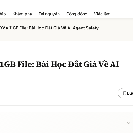
tập
Khám phá
Tài nguyên
Cộng đồng
Việc làm
óa 11GB File: Bài Học Đắt Giá Về AI Agent Safety
GB File: Bài Học Đắt Giá Về AI
Lư