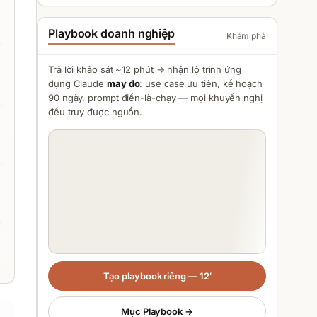
Playbook doanh nghiệp
Khám phá
Trả lời khảo sát ~12 phút → nhận lộ trình ứng
dụng
Claude
may đo
: use case ưu tiên, kế hoạch
90 ngày, prompt điền-là-chạy — mọi khuyến nghị
đều truy được nguồn.
Tạo playbook riêng — 12′
Mục Playbook →