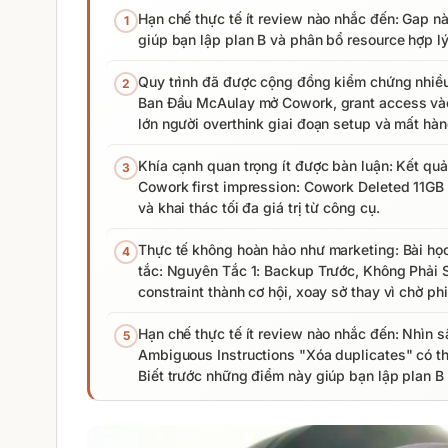
Hạn chế thực tế ít review nào nhắc đến: Gap nà
1
giúp bạn lập plan B và phân bổ resource hợp l
Quy trình đã được cộng đồng kiểm chứng nhiều
2
Ban Đầu McAulay mở Cowork, grant access vào m
lớn người overthink giai đoạn setup và mất hàn
Khía cạnh quan trọng ít được bàn luận: Kết quả
3
Cowork first impression: Cowork Deleted 11GB o
và khai thác tối đa giá trị từ công cụ.
Thực tế không hoàn hảo như marketing: Bài họ
4
tắc: Nguyên Tắc 1: Backup Trước, Không Phải 
constraint thành cơ hội, xoay sở thay vì chờ ph
Hạn chế thực tế ít review nào nhắc đến: Nhìn s
5
Ambiguous Instructions "Xóa duplicates" có thể
Biết trước những điểm này giúp bạn lập plan B