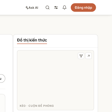
Đăng nhập
Ask AI
Đồ thị kiến thức
u
KÉO · CUỘN ĐỂ PHÓNG