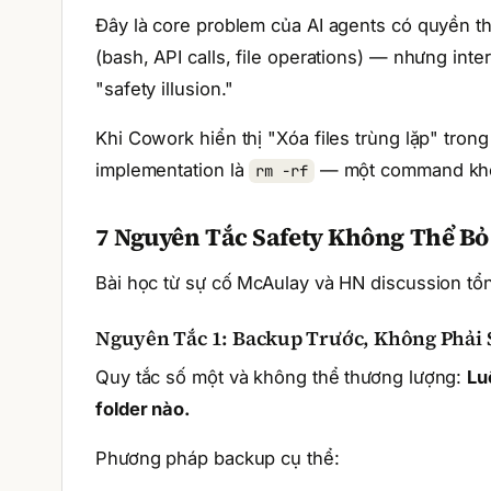
Đây là core problem của AI agents có quyền t
(bash, API calls, file operations) — nhưng int
"safety illusion."
Khi Cowork hiển thị "Xóa files trùng lặp" tron
implementation là
— một command khô
rm -rf
7 Nguyên Tắc Safety Không Thể Bỏ
Bài học từ sự cố McAulay và HN discussion tổ
Nguyên Tắc 1: Backup Trước, Không Phải 
Quy tắc số một và không thể thương lượng:
Lu
folder nào.
Phương pháp backup cụ thể: