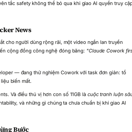
uyên tắc safety không thể bỏ qua khi giao AI quyền truy cậ
acker News
ắt cho người dùng rộng rãi, một video ngắn lan truyền
hiến cộng đồng công nghệ đóng băng:
"Claude Cowork fir
oper — đang thử nghiệm Cowork với task đơn giản: tổ
liệu biến mất.
s. Và điều thú vị hơn con số 11GB là
cuộc tranh luận sâ
tability, và những gì chúng ta chưa chuẩn bị khi giao AI
Từng Bước