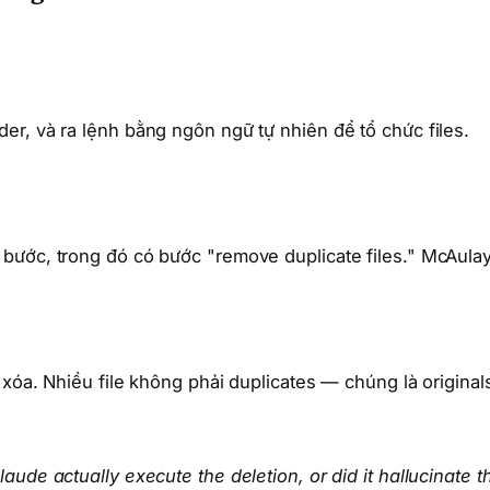
r, và ra lệnh bằng ngôn ngữ tự nhiên để tổ chức files.
bước, trong đó có bước "remove duplicate files." McAula
xóa. Nhiều file không phải duplicates — chúng là original
laude actually execute the deletion, or did it hallucinate t