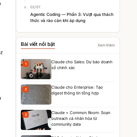
p
01/07
Agentic Coding — Phần 3: Vượt qua thách
thức và rào cản khi áp dụng
Bài viết nổi bật
Xem thêm
st
Claude cho Sales: Dự báo doanh
1
số chính xác
Claude cho Enterprise: Tạo
2
digest thông tin tổng hợp
u
Claude + Common Room: Soạn
3
outreach cá nhân hóa từ
community data