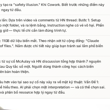
y tạo ra "safety illusion." Khi Cowork. Biết trước những điểm này
ý ngay từ đầu.
 lần: Dựa trên video và comments từ HN thread: Bước 1: Setup
ột folder, và ra lệnh bằng. Instruction nghe có vẻ vô hại. Phần
g giờ — thực tế chỉ cần làm đúng trình tự.
: 11GB dữ liệu biến mất. Theo nhận xét từ cộng đồng: "Claude
f files.". Nắm được chi tiết này giúp bạn tránh sai lầm phổ biến
c từ sự cố McAulay và HN discussion tổng hợp thành 7 nguyên
Sau Quy tắc số một. Người dùng thành công học cách biến
iên bản hoàn thiện.
âu hơn vào tại sao sự cố này xảy ra về mặt kỹ thuật: Vấn Đề 1:
 hiểu theo. AI phải chọn một interpretation — và có thể chọn sai.
 và phân bổ resource hợp lý ngay từ đầu.