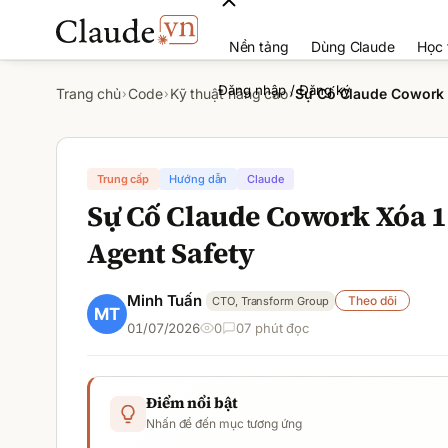
Nền tảng
Dùng Claude
Học 
Đăng nhập / Đăng ký
Trang chủ
Code
Kỹ thuật nâng cao
Sự Cố Claude Cowork X
›
›
›
Trung cấp
Hướng dẫn
Claude
Sự Cố Claude Cowork Xóa 11
Agent Safety
Minh Tuấn
Theo dõi
CTO, Transform Group
01/07/2026
0
0
7
phút đọc
Điểm nổi bật
Nhấn để đến mục tương ứng