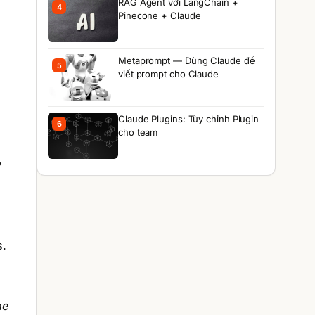
RAG Agent với LangChain +
4
Pinecone + Claude
Metaprompt — Dùng Claude để
5
viết prompt cho Claude
Claude Plugins: Tùy chỉnh Plugin
6
cho team
y
s.
he