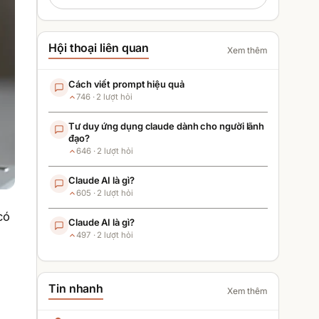
Hội thoại liên quan
Xem thêm
Cách viết prompt hiệu quả
746
·
2
lượt hỏi
Tư duy ứng dụng claude dành cho người lãnh
đạo?
646
·
2
lượt hỏi
Claude AI là gì?
605
·
2
lượt hỏi
có
Claude AI là gì?
497
·
2
lượt hỏi
Tin nhanh
Xem thêm