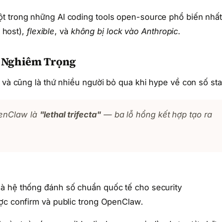
t trong những AI coding tools open-source phổ biến nhấ
 host),
flexible
, và
không bị lock vào Anthropic
.
t Nghiêm Trọng
 và cũng là thứ nhiều người bỏ qua khi hype về con số sta
penClaw là
"lethal trifecta"
— ba lỗ hổng kết hợp tạo ra
à hệ thống đánh số chuẩn quốc tế cho security
ợc confirm và public trong OpenClaw.