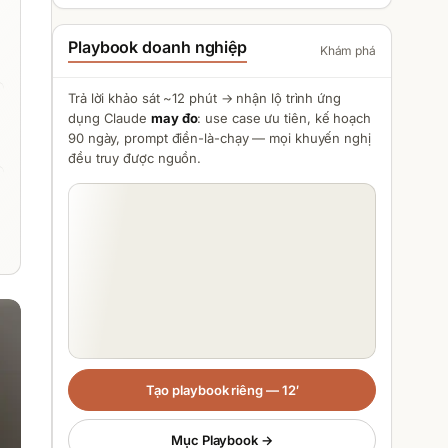
Playbook doanh nghiệp
Khám phá
Trả lời khảo sát ~12 phút → nhận lộ trình ứng
dụng
Claude
may đo
: use case ưu tiên, kế hoạch
90 ngày, prompt điền-là-chạy — mọi khuyến nghị
đều truy được nguồn.
Tạo playbook riêng — 12′
Mục Playbook →