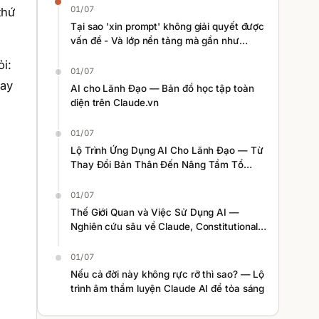
01/07
thứ
Tại sao 'xin prompt' không giải quyết được
vấn đề - Và lớp nền tảng mà gần như
không ai nhắc đến
i:
01/07
hay
AI cho Lãnh Đạo — Bản đồ học tập toàn
diện trên Claude.vn
01/07
Lộ Trình Ứng Dụng AI Cho Lãnh Đạo — Từ
Thay Đổi Bản Thân Đến Nâng Tầm Tổ
Chức
01/07
Thế Giới Quan và Việc Sử Dụng AI —
Nghiên cứu sâu về Claude, Constitutional
AI và nhận thức con người
01/07
Nếu cả đời này không rực rỡ thì sao? — Lộ
trình âm thầm luyện Claude AI để tỏa sáng