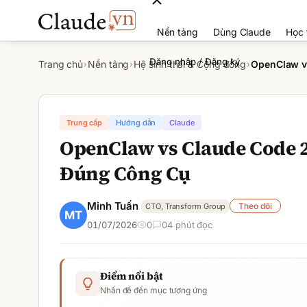
Nền tảng
Dùng Claude
Học 
Đăng nhập / Đăng ký
Trang chủ
Nền tảng
Hệ sinh thái & Cộng đồng
OpenClaw v
›
›
›
Trung cấp
Hướng dẫn
Claude
OpenClaw vs Claude Code 2
Đúng Công Cụ
Minh Tuấn
Theo dõi
CTO, Transform Group
01/07/2026
0
0
4
phút đọc
Điểm nổi bật
Nhấn để đến mục tương ứng