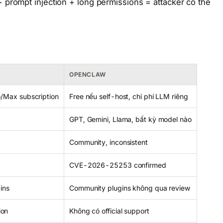
+ prompt injection + lỏng permissions = attacker có thể
OPENCLAW
o/Max subscription
Free nếu self-host, chi phí LLM riêng
GPT, Gemini, Llama, bất kỳ model nào
Community, inconsistent
CVE-2026-25253 confirmed
gins
Community plugins không qua review
ion
Không có official support