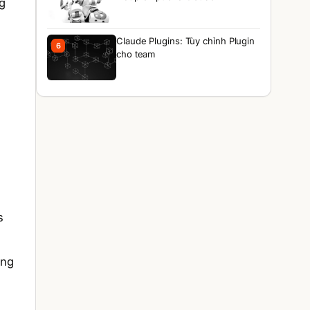
g
Claude Plugins: Tùy chỉnh Plugin
6
cho team
s
ăng