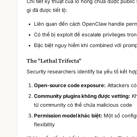
Chi tiết kỹ thuật của lỗ hổng chưa được publi
gì đã được tiết lộ:
Liên quan đến cách OpenClaw handle per
Có thể bị exploit để escalate privileges tro
Đặc biệt nguy hiểm khi combined với prompt
The "Lethal Trifecta"
Security researchers identify ba yếu tố kết hợp 
Open-source code exposure:
Attackers có 
Community plugins không được vetting:
Kh
từ community có thể chứa malicious code
Permission model khác biệt:
Một số config
flexibility