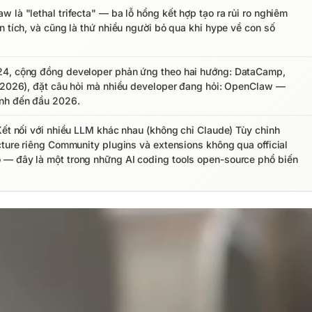
 là "lethal trifecta" — ba lỗ hổng kết hợp tạo ra rủi ro nghiêm
n tích, và cũng là thứ nhiều người bỏ qua khi hype về con số
024, cộng đồng developer phản ứng theo hai hướng: DataCamp,
2/2026), đặt câu hỏi mà nhiều developer đang hỏi: OpenClaw —
ính đến đầu 2026.
Kết nối với nhiều LLM khác nhau (không chỉ Claude) Tùy chỉnh
cture riêng Community plugins và extensions không qua official
 — đây là một trong những AI coding tools open-source phổ biến