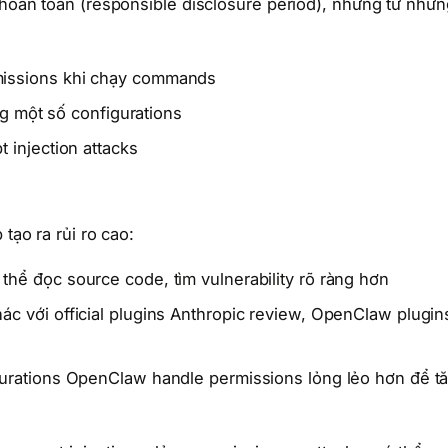
c hoàn toàn (responsible disclosure period), nhưng từ nhữn
missions khi chạy commands
ng một số configurations
 injection attacks
tạo ra rủi ro cao:
thể đọc source code, tìm vulnerability rõ ràng hơn
ác với official plugins Anthropic review, OpenClaw plugin
urations OpenClaw handle permissions lỏng lẻo hơn để t