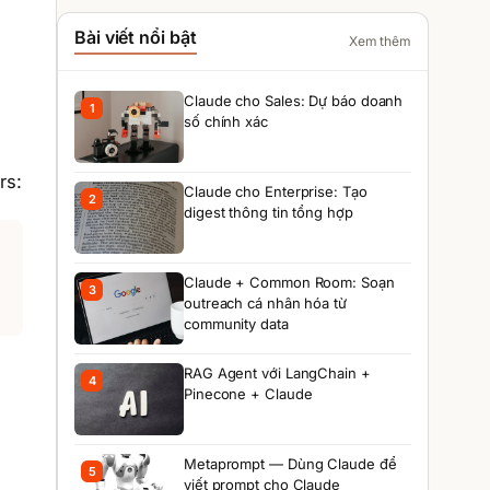
t
Bài viết nổi bật
Xem thêm
Claude cho Sales: Dự báo doanh
1
số chính xác
rs:
Claude cho Enterprise: Tạo
2
digest thông tin tổng hợp
Claude + Common Room: Soạn
3
outreach cá nhân hóa từ
community data
RAG Agent với LangChain +
4
Pinecone + Claude
Metaprompt — Dùng Claude để
5
viết prompt cho Claude