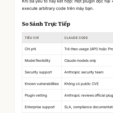
Khi ba yếu tố này kết hợp: một plugin độc hại 
execute arbitrary code trên máy bạn.
So Sánh Trực Tiếp
TIÊU CHÍ
CLAUDE CODE
Chi phí
Trả theo usage (API) hoặc Pr
Model flexibility
Claude models only
Security support
Anthropic security team
Known vulnerabilities
Không có public CVE
Plugin vetting
Anthropic reviews official plu
Enterprise support
SLA, compliance documentat