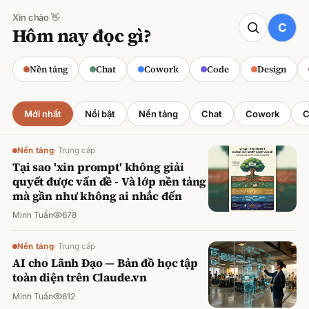
Xin chào 👋
CODE
Hôm nay đọc gì?
Claude cho Sales: Dự báo doanh số
chính xác
Nền tảng
Chat
Cowork
Code
Design
Minh Tuấn
·
800
lượt xem
Mới nhất
Nổi bật
Nền tảng
Chat
Cowork
C
Nền tảng
·
Trung cấp
Tại sao 'xin prompt' không giải
quyết được vấn đề - Và lớp nền tảng
mà gần như không ai nhắc đến
Minh Tuấn
678
Nền tảng
·
Trung cấp
AI cho Lãnh Đạo — Bản đồ học tập
toàn diện trên Claude.vn
Minh Tuấn
612