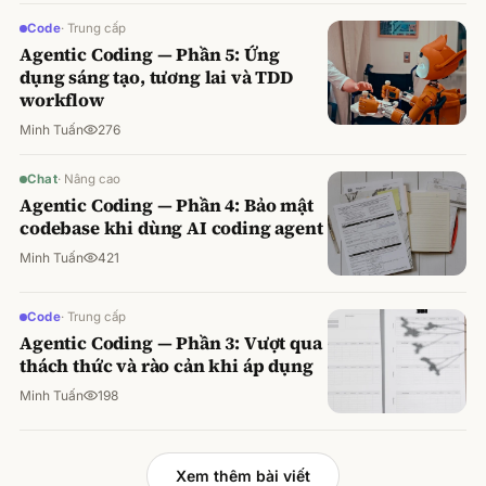
Code
·
Trung cấp
Agentic Coding — Phần 5: Ứng
dụng sáng tạo, tương lai và TDD
workflow
Minh Tuấn
276
Chat
·
Nâng cao
Agentic Coding — Phần 4: Bảo mật
codebase khi dùng AI coding agent
Minh Tuấn
421
Code
·
Trung cấp
Agentic Coding — Phần 3: Vượt qua
thách thức và rào cản khi áp dụng
Minh Tuấn
198
Xem thêm bài viết