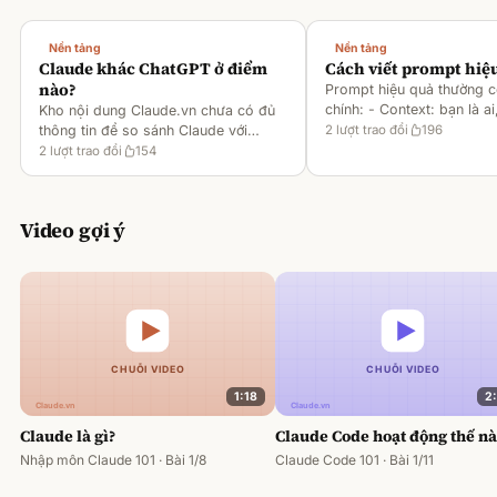
Nền tảng
Nền tảng
Claude khác ChatGPT ở điểm
Cách viết prompt hiệ
nào?
Prompt hiệu quả thường 
chính: - Context: bạn là ai
Kho nội dung Claude.vn chưa có đủ
gì [1][2][6] - Task: muốn 
thông tin để so sánh Claude với
2
lượt trao đổi
196
output ra sao [2][6] -
ChatGPT. Hiện chỉ có tài liệu về
2
lượt trao đổi
154
Rules/Constraints: độ dài,
metaprompting của Claude, như: -
Dùng Claude để tạo prompt ch
Video gợi ý
1:18
2
Claude là gì?
Claude Code hoạt động thế n
Nhập môn Claude 101 · Bài 1/8
Claude Code 101 · Bài 1/11