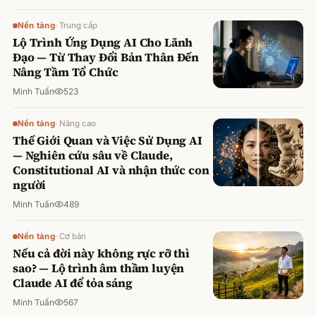
Nền tảng
·
Trung cấp
Lộ Trình Ứng Dụng AI Cho Lãnh
Đạo — Từ Thay Đổi Bản Thân Đến
Nâng Tầm Tổ Chức
Minh Tuấn
523
Nền tảng
·
Nâng cao
Thế Giới Quan và Việc Sử Dụng AI
— Nghiên cứu sâu về Claude,
Constitutional AI và nhận thức con
người
Minh Tuấn
489
Nền tảng
·
Cơ bản
Nếu cả đời này không rực rỡ thì
sao? — Lộ trình âm thầm luyện
Claude AI để tỏa sáng
Minh Tuấn
567