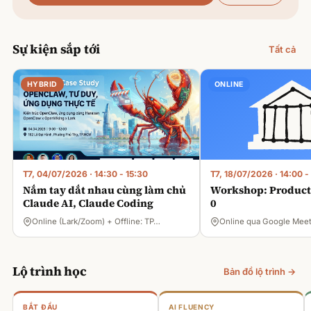
Sự kiện sắp tới
Tất cả
HYBRID
ONLINE
T7, 04/07/2026
·
14:30 - 15:30
T7, 18/07/2026
·
14:00 -
Nắm tay dắt nhau cùng làm chủ
Workshop: Product 
Claude AI, Claude Coding
0
Online (Lark/Zoom) + Offline: TP…
Online qua Google Mee
Lộ trình học
Bản đồ lộ trình →
BẮT ĐẦU
AI FLUENCY