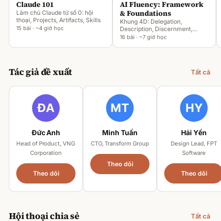
Claude 101
AI Fluency: Framework
& Foundations
Làm chủ Claude từ số 0: hội
thoại, Projects, Artifacts, Skills
Khung 4D: Delegation,
15 bài · ~4 giờ học
Description, Discernment,
Diligence
16 bài · ~7 giờ học
Tác giả đề xuất
Tất cả
Đức Anh
Minh Tuấn
Hải Yến
Head of Product, VNG
CTO, Transform Group
Design Lead, FPT
Corporation
Software
Theo dõi
Theo dõi
Theo dõi
Hội thoại chia sẻ
Tất cả