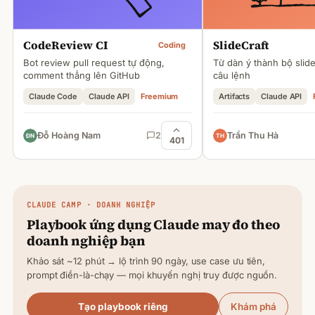
CodeReview CI
SlideCraft
Coding
Bot review pull request tự động,
Từ dàn ý thành bộ slid
comment thẳng lên GitHub
câu lệnh
Claude Code
Claude API
Freemium
Artifacts
Claude API
Đỗ Hoàng Nam
2
Trần Thu Hà
401
CLAUDE
CAMP · DOANH NGHIỆP
Playbook ứng dụng
Claude
may đo theo
doanh nghiệp bạn
Khảo sát ~12 phút → lộ trình 90 ngày, use case ưu tiên,
prompt điền-là-chạy — mọi khuyến nghị truy được nguồn.
Tạo playbook riêng
Khám phá