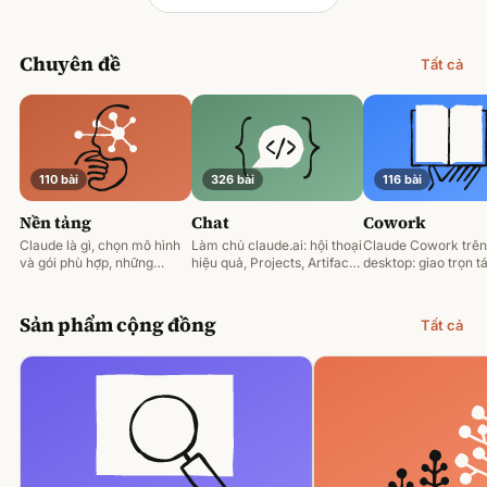
Chuyên đề
Tất cả
110 bài
326 bài
116 bài
Nền tảng
Chat
Cowork
Claude là gì, chọn mô hình
Làm chủ claude.ai: hội thoại
Claude Cowork trên
và gói phù hợp, những
hiệu quả, Projects, Artifacts
desktop: giao trọn tá
nguyên tắc prompting nền
và phân tích tài liệu.
động hoá và làm việ
tảng.
tệp của bạn.
Sản phẩm cộng đồng
Tất cả