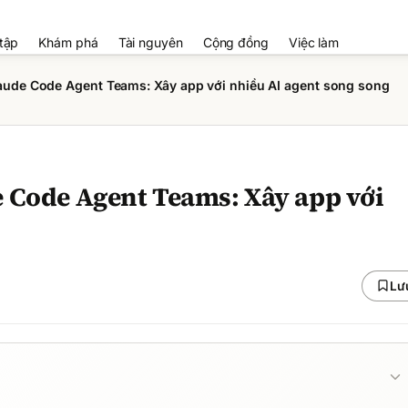
tập
Khám phá
Tài nguyên
Cộng đồng
Việc làm
laude Code Agent Teams: Xây app với nhiều AI agent song song
e Code Agent Teams: Xây app với
Lư