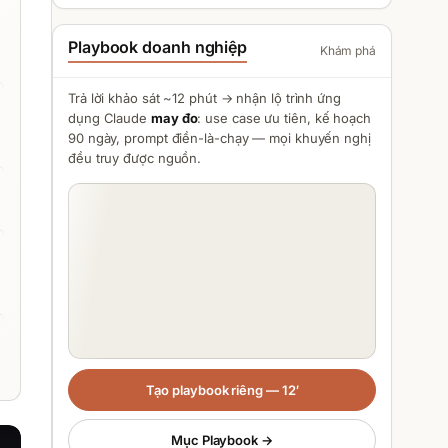
Playbook doanh nghiệp
Khám phá
Trả lời khảo sát ~12 phút → nhận lộ trình ứng
dụng
Claude
may đo
: use case ưu tiên, kế hoạch
90 ngày, prompt điền-là-chạy — mọi khuyến nghị
đều truy được nguồn.
Tạo playbook riêng — 12′
Mục Playbook →