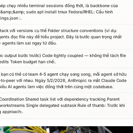
hép chạy nhiều terminal sessions đồng thời, là backbone của
&amp;&amp; sudo apt install tmux Fedora/RHEL: Cấu hình
ings.json :.
ack với versions cụ thể Folder structure conventions (ví dụ:
ts đọc file này để hiểu project. Đây là bước quan trọng nhất
 agents làm sai ngay từ đầu.
c output bước trước) Code tightly coupled — không thể tách file
 edits Token budget hạn chế:.
iờ bạn có thể có team 4-5 agent chạy song song, mỗi agent sở hữu
er-to-peer với nhau. Ngày 5/2/2026, Anthropic ra mắt Claude Code
ều AI agents làm việc đồng thời trên cùng một codebase.
Coordination Shared task list với dependency tracking Parent
l workstreams Single delegated subtask Rule of thumb: Trước khi
g approach:.