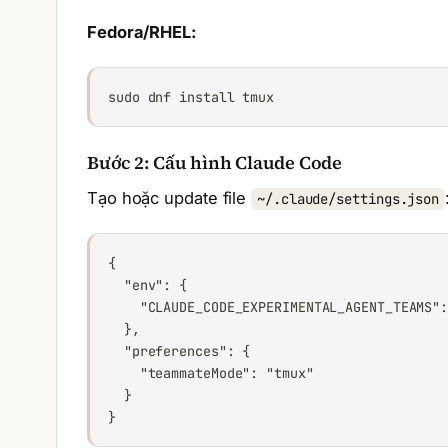
Fedora/RHEL:
sudo dnf install tmux
Bước 2: Cấu hình Claude Code
Tạo hoặc update file
~/.claude/settings.json
{

  "env": {

    "CLAUDE_CODE_EXPERIMENTAL_AGENT_TEAMS":
  },

  "preferences": {

    "teammateMode": "tmux"

  }

}