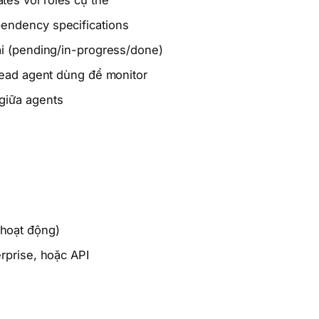
tes với roles cụ thể
pendency specifications
hái (pending/in-progress/done)
lead agent dùng để monitor
 giữa agents
oạt động)
rprise, hoặc API