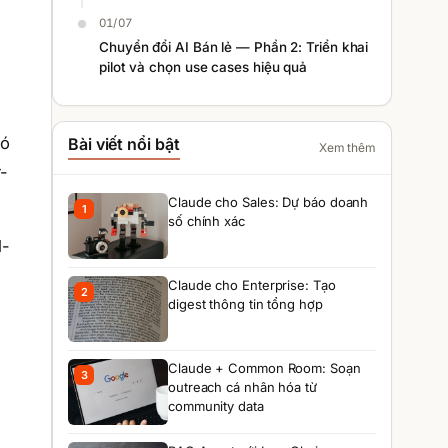
01/07
Chuyển đổi AI Bán lẻ — Phần 2: Triển khai
pilot và chọn use cases hiệu quả
có
Bài viết nổi bật
Xem thêm
-
Claude cho Sales: Dự báo doanh
1
số chính xác
l-
Claude cho Enterprise: Tạo
2
digest thông tin tổng hợp
Claude + Common Room: Soạn
3
outreach cá nhân hóa từ
community data