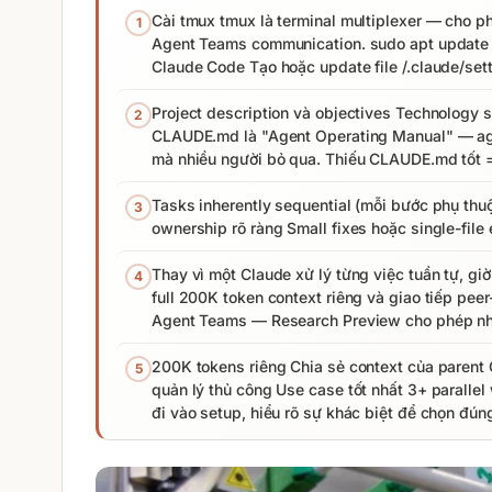
Cài tmux tmux là terminal multiplexer — cho p
1
Agent Teams communication. sudo apt update 
Claude Code Tạo hoặc update file /.claude/sett
Project description và objectives Technology st
2
CLAUDE.md là "Agent Operating Manual" — agen
mà nhiều người bỏ qua. Thiếu CLAUDE.md tốt =
Tasks inherently sequential (mỗi bước phụ thuộ
3
ownership rõ ràng Small fixes hoặc single-file
Thay vì một Claude xử lý từng việc tuần tự, g
4
full 200K token context riêng và giao tiếp pe
Agent Teams — Research Preview cho phép nhi
200K tokens riêng Chia sẻ context của parent 
5
quản lý thủ công Use case tốt nhất 3+ paralle
đi vào setup, hiểu rõ sự khác biệt để chọn đún