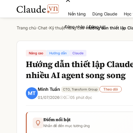
Nền tảng
Dùng Claude
Học 
Đăng nhập / Đăng ký
Trang chủ
Chat
Kỹ thuật nâng cao
Hướng dẫn thiết lập C
›
›
›
Nâng cao
Hướng dẫn
Claude
Hướng dẫn thiết lập Claud
nhiều AI agent song song
Minh Tuấn
Theo dõi
CTO, Transform Group
01/07/2026
0
0
5
phút đọc
Điểm nổi bật
Nhấn để đến mục tương ứng