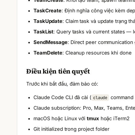
TeamCreate
: Khởi tạo team, spawn teamma
TaskCreate
: Định nghĩa công việc kèm de
TaskUpdate
: Claim task và update trạng t
TaskList
: Query tasks và current states — 
SendMessage
: Direct peer communication
TeamDelete
: Cleanup resources khi done
Điều kiện tiên quyết
Trước khi bắt đầu, đảm bảo có:
Claude Code CLI đã cài (
command h
claude
Claude subscription: Pro, Max, Teams, Ente
macOS hoặc Linux với
tmux
hoặc iTerm2
Git initialized trong project folder