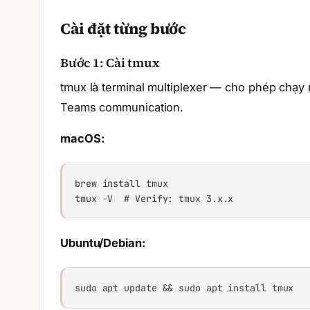
Cài đặt từng bước
Bước 1: Cài tmux
tmux là terminal multiplexer — cho phép chạy 
Teams communication.
macOS:
brew install tmux

tmux -V  # Verify: tmux 3.x.x
Ubuntu/Debian:
sudo apt update && sudo apt install tmux