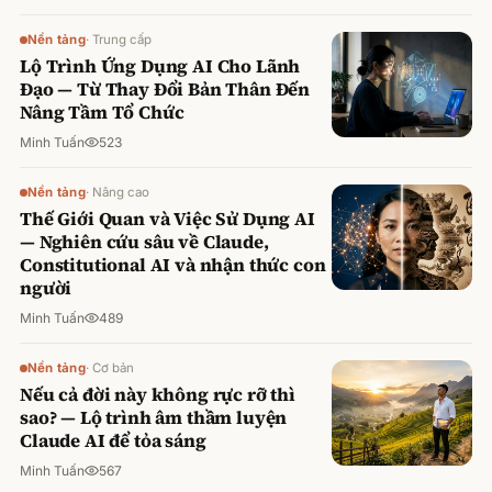
Nền tảng
·
Trung cấp
Lộ Trình Ứng Dụng AI Cho Lãnh
Đạo — Từ Thay Đổi Bản Thân Đến
Nâng Tầm Tổ Chức
Minh Tuấn
523
Nền tảng
·
Nâng cao
Thế Giới Quan và Việc Sử Dụng AI
— Nghiên cứu sâu về Claude,
Constitutional AI và nhận thức con
người
Minh Tuấn
489
Nền tảng
·
Cơ bản
Nếu cả đời này không rực rỡ thì
sao? — Lộ trình âm thầm luyện
Claude AI để tỏa sáng
Minh Tuấn
567