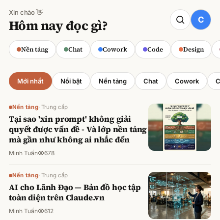
Xin chào 👋
CODE
Hôm nay đọc gì?
Claude cho Sales: Dự báo doanh số
chính xác
Nền tảng
Chat
Cowork
Code
Design
Minh Tuấn
·
800
lượt xem
Mới nhất
Nổi bật
Nền tảng
Chat
Cowork
C
Nền tảng
·
Trung cấp
Tại sao 'xin prompt' không giải
quyết được vấn đề - Và lớp nền tảng
mà gần như không ai nhắc đến
Minh Tuấn
678
Nền tảng
·
Trung cấp
AI cho Lãnh Đạo — Bản đồ học tập
toàn diện trên Claude.vn
Minh Tuấn
612