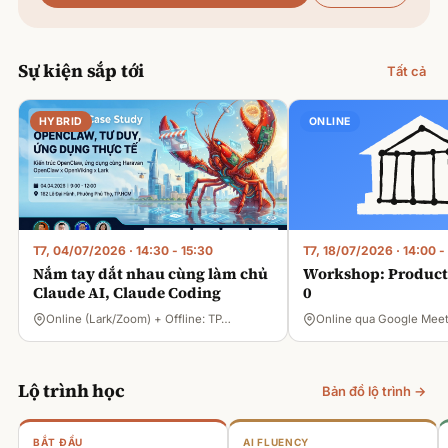
Sự kiện sắp tới
Tất cả
HYBRID
ONLINE
T7, 04/07/2026
·
14:30 - 15:30
T7, 18/07/2026
·
14:00 -
Nắm tay dắt nhau cùng làm chủ
Workshop: Product 
Claude AI, Claude Coding
0
Online (Lark/Zoom) + Offline: TP…
Online qua Google Mee
Lộ trình học
Bản đồ lộ trình →
BẮT ĐẦU
AI FLUENCY