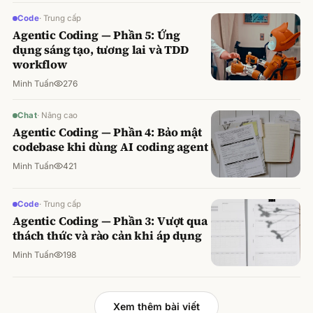
Code
·
Trung cấp
Agentic Coding — Phần 5: Ứng
dụng sáng tạo, tương lai và TDD
workflow
Minh Tuấn
276
Chat
·
Nâng cao
Agentic Coding — Phần 4: Bảo mật
codebase khi dùng AI coding agent
Minh Tuấn
421
Code
·
Trung cấp
Agentic Coding — Phần 3: Vượt qua
thách thức và rào cản khi áp dụng
Minh Tuấn
198
Xem thêm bài viết