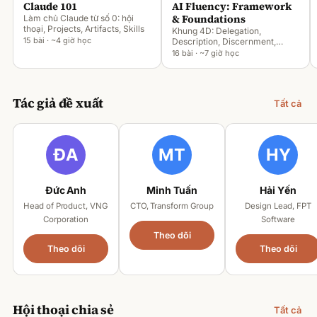
Claude 101
AI Fluency: Framework
& Foundations
Làm chủ Claude từ số 0: hội
thoại, Projects, Artifacts, Skills
Khung 4D: Delegation,
15 bài · ~4 giờ học
Description, Discernment,
Diligence
16 bài · ~7 giờ học
Tác giả đề xuất
Tất cả
Đức Anh
Minh Tuấn
Hải Yến
Head of Product, VNG
CTO, Transform Group
Design Lead, FPT
Corporation
Software
Theo dõi
Theo dõi
Theo dõi
Hội thoại chia sẻ
Tất cả