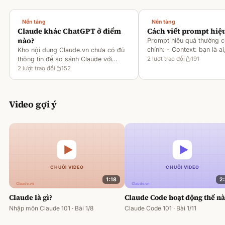
Nền tảng
Nền tảng
Claude khác ChatGPT ở điểm
Cách viết prompt hiệ
nào?
Prompt hiệu quả thường 
chính: - Context: bạn là ai
Kho nội dung Claude.vn chưa có đủ
gì [1][2][6] - Task: muốn 
thông tin để so sánh Claude với
2
lượt trao đổi
191
output ra sao [2][6] -
ChatGPT. Hiện chỉ có tài liệu về
2
lượt trao đổi
152
Rules/Constraints: độ dài,
metaprompting của Claude, như: -
Dùng Claude để tạo prompt ch
Video gợi ý
1:18
2
Claude là gì?
Claude Code hoạt động thế n
Nhập môn Claude 101 · Bài 1/8
Claude Code 101 · Bài 1/11