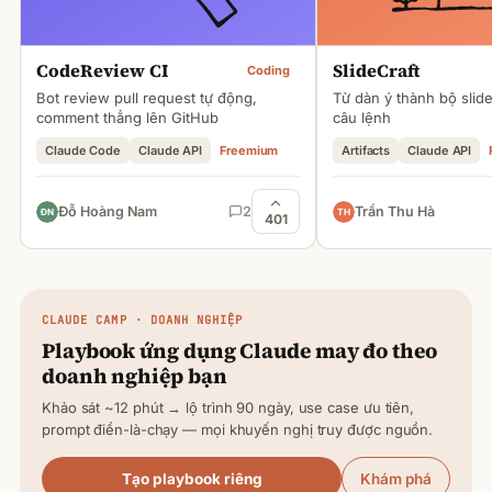
CodeReview CI
SlideCraft
Coding
Bot review pull request tự động,
Từ dàn ý thành bộ slid
comment thẳng lên GitHub
câu lệnh
Claude Code
Claude API
Freemium
Artifacts
Claude API
Đỗ Hoàng Nam
2
Trần Thu Hà
401
CLAUDE
CAMP · DOANH NGHIỆP
Playbook ứng dụng
Claude
may đo theo
doanh nghiệp bạn
Khảo sát ~12 phút → lộ trình 90 ngày, use case ưu tiên,
prompt điền-là-chạy — mọi khuyến nghị truy được nguồn.
Tạo playbook riêng
Khám phá