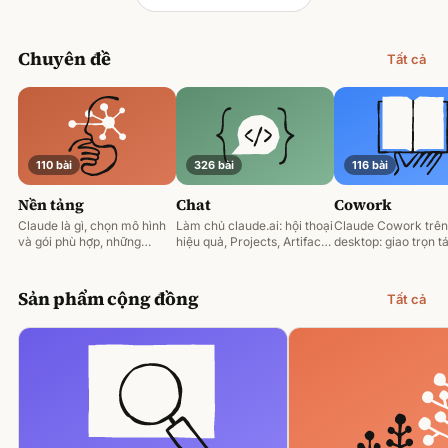
Chuyên đề
Tất cả
110 bài
326 bài
116 bài
Nền tảng
Chat
Cowork
Claude là gì, chọn mô hình
Làm chủ claude.ai: hội thoại
Claude Cowork trên
và gói phù hợp, những
hiệu quả, Projects, Artifacts
desktop: giao trọn tá
nguyên tắc prompting nền
và phân tích tài liệu.
động hoá và làm việ
tảng.
tệp của bạn.
Sản phẩm cộng đồng
Tất cả