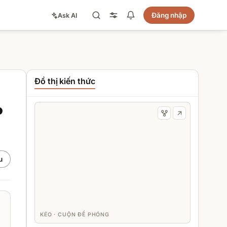
Đăng nhập
Ask AI
Đồ thị kiến thức
o
u
KÉO · CUỘN ĐỂ PHÓNG