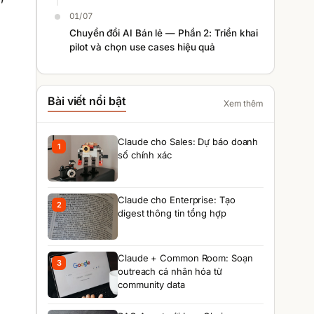
01/07
Chuyển đổi AI Bán lẻ — Phần 2: Triển khai
pilot và chọn use cases hiệu quả
Bài viết nổi bật
Xem thêm
Claude cho Sales: Dự báo doanh
1
số chính xác
Claude cho Enterprise: Tạo
2
digest thông tin tổng hợp
Claude + Common Room: Soạn
3
outreach cá nhân hóa từ
community data