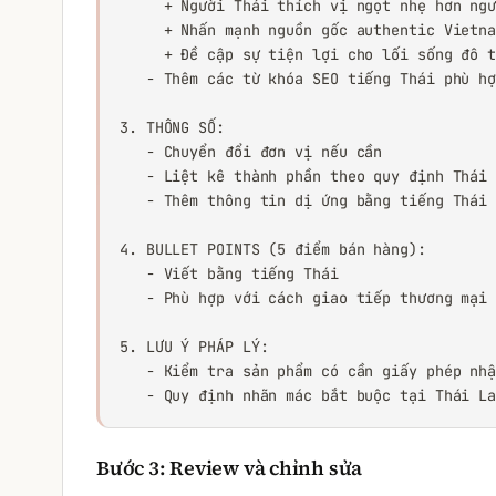
     + Người Thái thích vị ngọt nhẹ hơn ngư
     + Nhấn mạnh nguồn gốc authentic Vietna
     + Đề cập sự tiện lợi cho lối sống đô t
   - Thêm các từ khóa SEO tiếng Thái phù hợ
3. THÔNG SỐ:

   - Chuyển đổi đơn vị nếu cần

   - Liệt kê thành phần theo quy định Thái 
   - Thêm thông tin dị ứng bằng tiếng Thái

4. BULLET POINTS (5 điểm bán hàng):

   - Viết bằng tiếng Thái

   - Phù hợp với cách giao tiếp thương mại 
5. LƯU Ý PHÁP LÝ:

   - Kiểm tra sản phẩm có cần giấy phép nhậ
   - Quy định nhãn mác bắt buộc tại Thái L
Bước 3: Review và chỉnh sửa