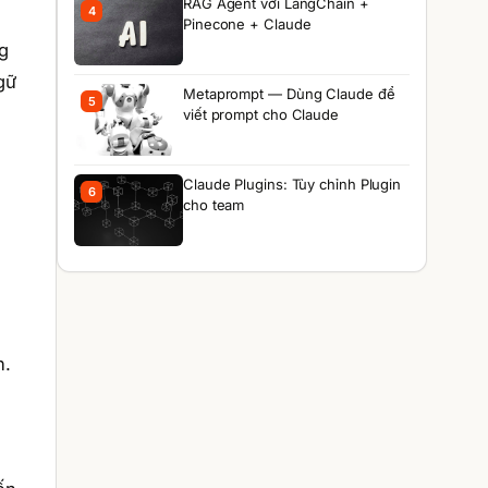
RAG Agent với LangChain +
4
Pinecone + Claude
g
gữ
Metaprompt — Dùng Claude để
5
viết prompt cho Claude
Claude Plugins: Tùy chỉnh Plugin
6
cho team
n.