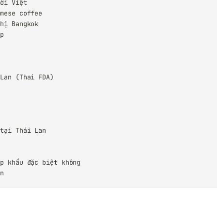
ời Việt

mese coffee

hị Bangkok

p

Lan (Thai FDA)

tại Thái Lan

p khẩu đặc biệt không

an