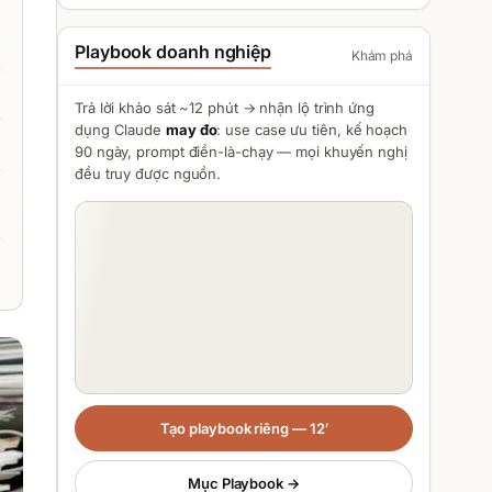
Playbook doanh nghiệp
Khám phá
Trả lời khảo sát ~12 phút → nhận lộ trình ứng
dụng
Claude
may đo
: use case ưu tiên, kế hoạch
90 ngày, prompt điền-là-chạy — mọi khuyến nghị
đều truy được nguồn.
Tạo playbook riêng — 12′
Mục Playbook →