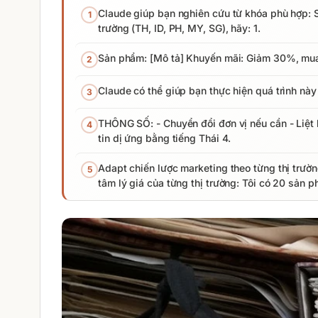
Claude giúp bạn nghiên cứu từ khóa phù hợp: 
1
trường (TH, ID, PH, MY, SG), hãy: 1.
Sản phẩm: [Mô tả] Khuyến mãi: Giảm 30%, mua 2 
2
Claude có thể giúp bạn thực hiện quá trình nà
3
THÔNG SỐ: - Chuyển đổi đơn vị nếu cần - Liệt 
4
tin dị ứng bằng tiếng Thái 4.
Adapt chiến lược marketing theo từng thị trườ
5
tâm lý giá của từng thị trường: Tôi có 20 sản 