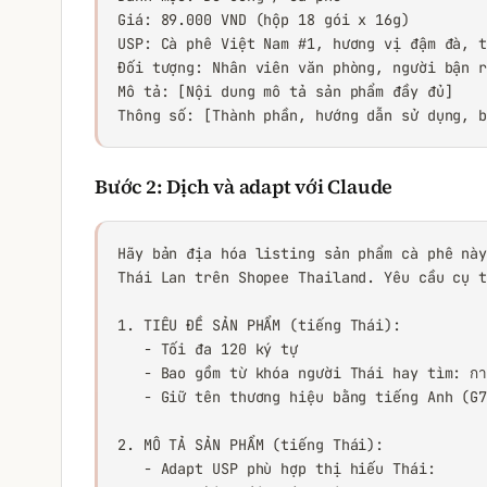
Giá: 89.000 VND (hộp 18 gói x 16g)

USP: Cà phê Việt Nam #1, hương vị đậm đà, t
Đối tượng: Nhân viên văn phòng, người bận r
Mô tả: [Nội dung mô tả sản phẩm đầy đủ]

Thông số: [Thành phần, hướng dẫn sử dụng, 
Bước 2: Dịch và adapt với Claude
Hãy bản địa hóa listing sản phẩm cà phê này
Thái Lan trên Shopee Thailand. Yêu cầu cụ t
1. TIÊU ĐỀ SẢN PHẨM (tiếng Thái):

   - Tối đa 120 ký tự

   - Bao gồm từ khóa người Thái hay tìm: กาแ
   - Giữ tên thương hiệu bằng tiếng Anh (G7
2. MÔ TẢ SẢN PHẨM (tiếng Thái):

   - Adapt USP phù hợp thị hiếu Thái:
