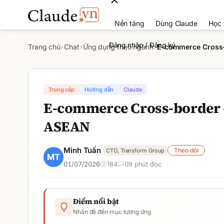
Nền tảng
Dùng Claude
Học 
Đăng nhập / Đăng ký
Trang chủ
Chat
Ứng dụng theo ngành
E-commerce Cross-
›
›
›
Trung cấp
Hướng dẫn
Claude
E-commerce Cross-border —
ASEAN
Minh Tuấn
Theo dõi
CTO, Transform Group
01/07/2026
184
0
9
phút đọc
Điểm nổi bật
Nhấn để đến mục tương ứng