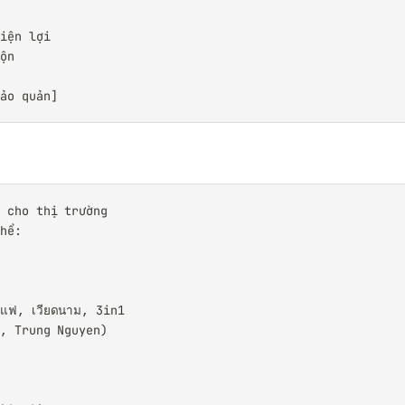
iện lợi

ộn

bảo quản]
 cho thị trường

hể:

ฟ, เวียดนาม, 3in1

, Trung Nguyen)
