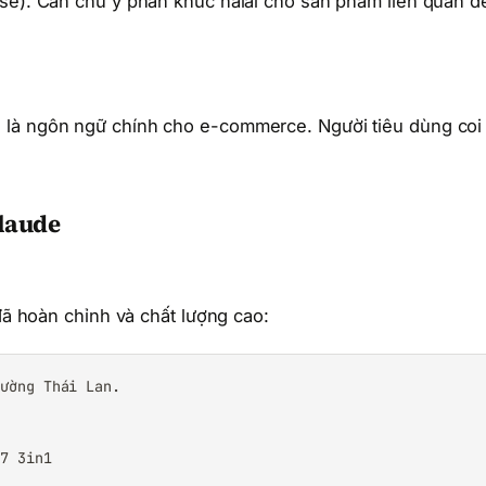
ese). Cần chú ý phân khúc halal cho sản phẩm liên quan đ
 là ngôn ngữ chính cho e-commerce. Người tiêu dùng coi
Claude
 đã hoàn chỉnh và chất lượng cao:
ường Thái Lan.

7 3in1
