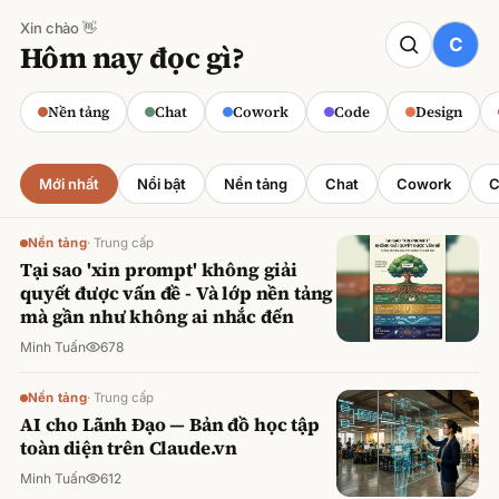
Xin chào 👋
CODE
Hôm nay đọc gì?
Claude cho Sales: Dự báo doanh số
chính xác
Nền tảng
Chat
Cowork
Code
Design
Minh Tuấn
·
800
lượt xem
Mới nhất
Nổi bật
Nền tảng
Chat
Cowork
C
Nền tảng
·
Trung cấp
Tại sao 'xin prompt' không giải
quyết được vấn đề - Và lớp nền tảng
mà gần như không ai nhắc đến
Minh Tuấn
678
Nền tảng
·
Trung cấp
AI cho Lãnh Đạo — Bản đồ học tập
toàn diện trên Claude.vn
Minh Tuấn
612