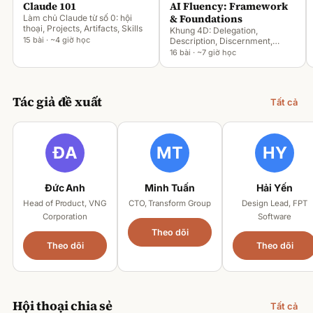
Claude 101
AI Fluency: Framework
& Foundations
Làm chủ Claude từ số 0: hội
thoại, Projects, Artifacts, Skills
Khung 4D: Delegation,
15 bài · ~4 giờ học
Description, Discernment,
Diligence
16 bài · ~7 giờ học
Tác giả đề xuất
Tất cả
Đức Anh
Minh Tuấn
Hải Yến
Head of Product, VNG
CTO, Transform Group
Design Lead, FPT
Corporation
Software
Theo dõi
Theo dõi
Theo dõi
Hội thoại chia sẻ
Tất cả