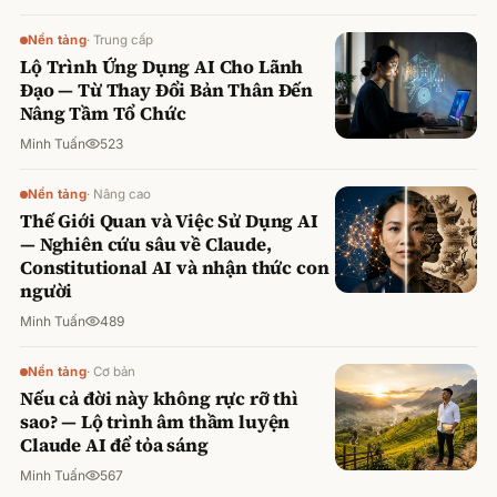
Nền tảng
·
Trung cấp
Lộ Trình Ứng Dụng AI Cho Lãnh
Đạo — Từ Thay Đổi Bản Thân Đến
Nâng Tầm Tổ Chức
Minh Tuấn
523
Nền tảng
·
Nâng cao
Thế Giới Quan và Việc Sử Dụng AI
— Nghiên cứu sâu về Claude,
Constitutional AI và nhận thức con
người
Minh Tuấn
489
Nền tảng
·
Cơ bản
Nếu cả đời này không rực rỡ thì
sao? — Lộ trình âm thầm luyện
Claude AI để tỏa sáng
Minh Tuấn
567