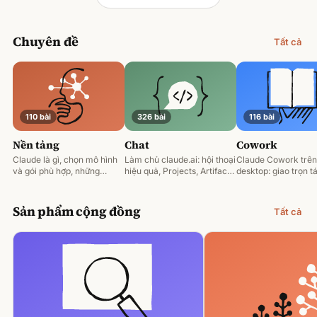
Chuyên đề
Tất cả
110 bài
326 bài
116 bài
Nền tảng
Chat
Cowork
Claude là gì, chọn mô hình
Làm chủ claude.ai: hội thoại
Claude Cowork trên
và gói phù hợp, những
hiệu quả, Projects, Artifacts
desktop: giao trọn tá
nguyên tắc prompting nền
và phân tích tài liệu.
động hoá và làm việ
tảng.
tệp của bạn.
Sản phẩm cộng đồng
Tất cả