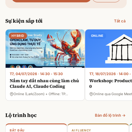
Sự kiện sắp tới
Tất cả
HYBRID
ONLINE
T7, 04/07/2026
·
14:30 - 15:30
T7, 18/07/2026
·
14:00 -
Nắm tay dắt nhau cùng làm chủ
Workshop: Product 
Claude AI, Claude Coding
0
Online (Lark/Zoom) + Offline: TP…
Online qua Google Mee
Lộ trình học
Bản đồ lộ trình →
BẮT ĐẦU
AI FLUENCY