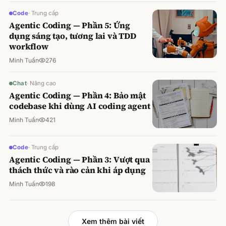
Code
·
Trung cấp
Agentic Coding — Phần 5: Ứng
dụng sáng tạo, tương lai và TDD
workflow
Minh Tuấn
276
Chat
·
Nâng cao
Agentic Coding — Phần 4: Bảo mật
codebase khi dùng AI coding agent
Minh Tuấn
421
Code
·
Trung cấp
Agentic Coding — Phần 3: Vượt qua
thách thức và rào cản khi áp dụng
Minh Tuấn
198
Xem thêm bài viết