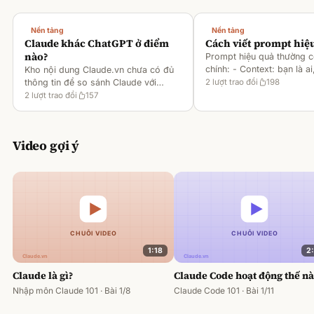
Nền tảng
Nền tảng
Claude khác ChatGPT ở điểm
Cách viết prompt hiệ
nào?
Prompt hiệu quả thường 
chính: - Context: bạn là ai
Kho nội dung Claude.vn chưa có đủ
gì [1][2][6] - Task: muốn 
thông tin để so sánh Claude với
2
lượt trao đổi
198
output ra sao [2][6] -
ChatGPT. Hiện chỉ có tài liệu về
2
lượt trao đổi
157
Rules/Constraints: độ dài,
metaprompting của Claude, như: -
Dùng Claude để tạo prompt ch
Video gợi ý
1:18
2
Claude là gì?
Claude Code hoạt động thế n
Nhập môn Claude 101 · Bài 1/8
Claude Code 101 · Bài 1/11