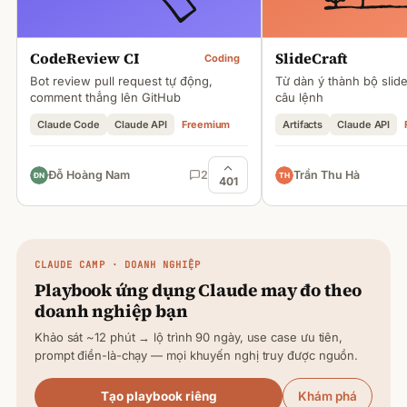
CodeReview CI
SlideCraft
Coding
Bot review pull request tự động,
Từ dàn ý thành bộ slid
comment thẳng lên GitHub
câu lệnh
Claude Code
Claude API
Freemium
Artifacts
Claude API
Đỗ Hoàng Nam
2
Trần Thu Hà
401
CLAUDE
CAMP · DOANH NGHIỆP
Playbook ứng dụng
Claude
may đo theo
doanh nghiệp bạn
Khảo sát ~12 phút → lộ trình 90 ngày, use case ưu tiên,
prompt điền-là-chạy — mọi khuyến nghị truy được nguồn.
Tạo playbook riêng
Khám phá