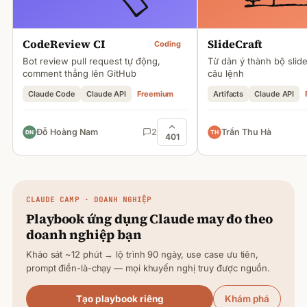
CodeReview CI
SlideCraft
Coding
Bot review pull request tự động,
Từ dàn ý thành bộ slid
comment thẳng lên GitHub
câu lệnh
Claude Code
Claude API
Freemium
Artifacts
Claude API
Đỗ Hoàng Nam
2
Trần Thu Hà
401
CLAUDE
CAMP · DOANH NGHIỆP
Playbook ứng dụng
Claude
may đo theo
doanh nghiệp bạn
Khảo sát ~12 phút → lộ trình 90 ngày, use case ưu tiên,
prompt điền-là-chạy — mọi khuyến nghị truy được nguồn.
Tạo playbook riêng
Khám phá