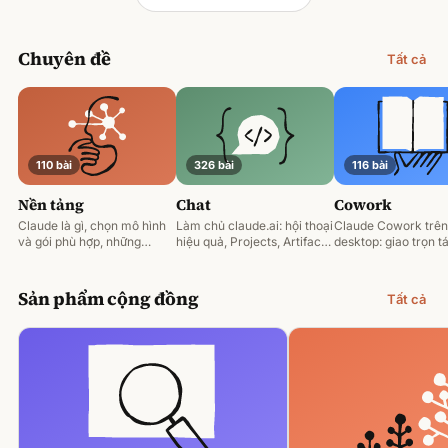
Chuyên đề
Tất cả
110 bài
326 bài
116 bài
Nền tảng
Chat
Cowork
Claude là gì, chọn mô hình
Làm chủ claude.ai: hội thoại
Claude Cowork trên
và gói phù hợp, những
hiệu quả, Projects, Artifacts
desktop: giao trọn tá
nguyên tắc prompting nền
và phân tích tài liệu.
động hoá và làm việ
tảng.
tệp của bạn.
Sản phẩm cộng đồng
Tất cả