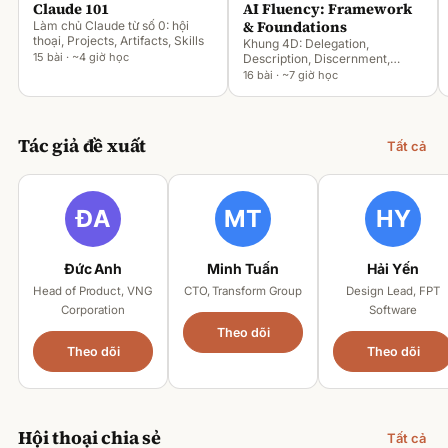
Claude 101
AI Fluency: Framework
& Foundations
Làm chủ Claude từ số 0: hội
thoại, Projects, Artifacts, Skills
Khung 4D: Delegation,
15 bài · ~4 giờ học
Description, Discernment,
Diligence
16 bài · ~7 giờ học
Tác giả đề xuất
Tất cả
Đức Anh
Minh Tuấn
Hải Yến
Head of Product, VNG
CTO, Transform Group
Design Lead, FPT
Corporation
Software
Theo dõi
Theo dõi
Theo dõi
Hội thoại chia sẻ
Tất cả