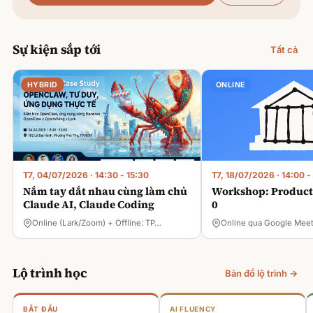
Sự kiện sắp tới
Tất cả
HYBRID
ONLINE
T7, 04/07/2026
·
14:30 - 15:30
T7, 18/07/2026
·
14:00 -
Nắm tay dắt nhau cùng làm chủ
Workshop: Product 
Claude AI, Claude Coding
0
Online (Lark/Zoom) + Offline: TP…
Online qua Google Mee
Lộ trình học
Bản đồ lộ trình →
BẮT ĐẦU
AI FLUENCY