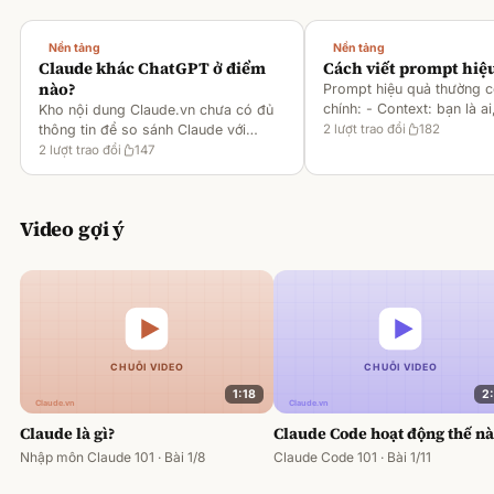
Nền tảng
Nền tảng
Claude khác ChatGPT ở điểm
Cách viết prompt hiệ
nào?
Prompt hiệu quả thường 
chính: - Context: bạn là ai
Kho nội dung Claude.vn chưa có đủ
gì [1][2][6] - Task: muốn 
thông tin để so sánh Claude với
2
lượt trao đổi
182
output ra sao [2][6] -
ChatGPT. Hiện chỉ có tài liệu về
2
lượt trao đổi
147
Rules/Constraints: độ dài,
metaprompting của Claude, như: -
Dùng Claude để tạo prompt ch
Video gợi ý
1:18
2
Claude là gì?
Claude Code hoạt động thế n
Nhập môn Claude 101 · Bài 1/8
Claude Code 101 · Bài 1/11