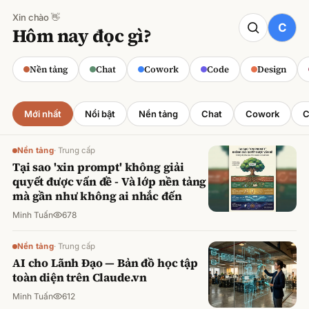
Xin chào 👋
CODE
Hôm nay đọc gì?
Claude cho Sales: Dự báo doanh số
chính xác
Nền tảng
Chat
Cowork
Code
Design
Minh Tuấn
·
800
lượt xem
Mới nhất
Nổi bật
Nền tảng
Chat
Cowork
C
Nền tảng
·
Trung cấp
Tại sao 'xin prompt' không giải
quyết được vấn đề - Và lớp nền tảng
mà gần như không ai nhắc đến
Minh Tuấn
678
Nền tảng
·
Trung cấp
AI cho Lãnh Đạo — Bản đồ học tập
toàn diện trên Claude.vn
Minh Tuấn
612