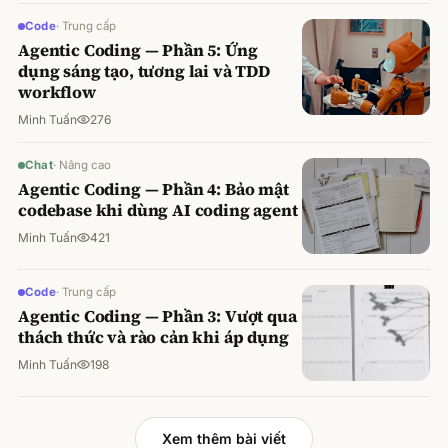
Code
·
Trung cấp
Agentic Coding — Phần 5: Ứng
dụng sáng tạo, tương lai và TDD
workflow
Minh Tuấn
276
Chat
·
Nâng cao
Agentic Coding — Phần 4: Bảo mật
codebase khi dùng AI coding agent
Minh Tuấn
421
Code
·
Trung cấp
Agentic Coding — Phần 3: Vượt qua
thách thức và rào cản khi áp dụng
Minh Tuấn
198
Xem thêm bài viết