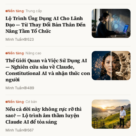
Nền tảng
·
Trung cấp
Lộ Trình Ứng Dụng AI Cho Lãnh
Đạo — Từ Thay Đổi Bản Thân Đến
Nâng Tầm Tổ Chức
Minh Tuấn
523
Nền tảng
·
Nâng cao
Thế Giới Quan và Việc Sử Dụng AI
— Nghiên cứu sâu về Claude,
Constitutional AI và nhận thức con
người
Minh Tuấn
489
Nền tảng
·
Cơ bản
Nếu cả đời này không rực rỡ thì
sao? — Lộ trình âm thầm luyện
Claude AI để tỏa sáng
Minh Tuấn
567