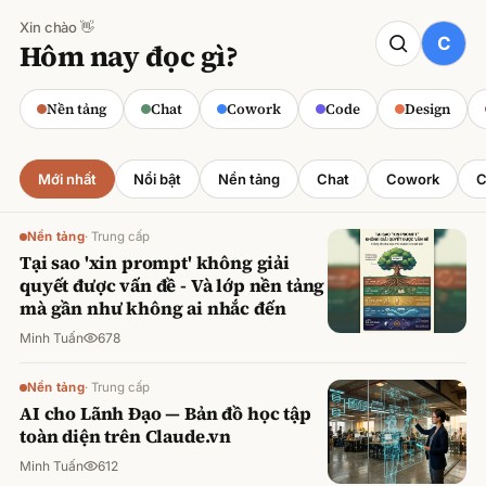
Xin chào 👋
CODE
Hôm nay đọc gì?
Claude cho Sales: Dự báo doanh số
chính xác
Nền tảng
Chat
Cowork
Code
Design
Minh Tuấn
·
800
lượt xem
Mới nhất
Nổi bật
Nền tảng
Chat
Cowork
C
Nền tảng
·
Trung cấp
Tại sao 'xin prompt' không giải
quyết được vấn đề - Và lớp nền tảng
mà gần như không ai nhắc đến
Minh Tuấn
678
Nền tảng
·
Trung cấp
AI cho Lãnh Đạo — Bản đồ học tập
toàn diện trên Claude.vn
Minh Tuấn
612