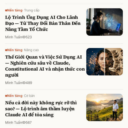
Nền tảng
·
Trung cấp
Lộ Trình Ứng Dụng AI Cho Lãnh
Đạo — Từ Thay Đổi Bản Thân Đến
Nâng Tầm Tổ Chức
Minh Tuấn
523
Nền tảng
·
Nâng cao
Thế Giới Quan và Việc Sử Dụng AI
— Nghiên cứu sâu về Claude,
Constitutional AI và nhận thức con
người
Minh Tuấn
489
Nền tảng
·
Cơ bản
Nếu cả đời này không rực rỡ thì
sao? — Lộ trình âm thầm luyện
Claude AI để tỏa sáng
Minh Tuấn
567