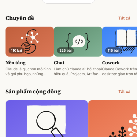
Chuyên đề
Tất cả
110 bài
326 bài
116 bài
Nền tảng
Chat
Cowork
Claude là gì, chọn mô hình
Làm chủ claude.ai: hội thoại
Claude Cowork trên
và gói phù hợp, những
hiệu quả, Projects, Artifacts
desktop: giao trọn tá
nguyên tắc prompting nền
và phân tích tài liệu.
động hoá và làm việ
tảng.
tệp của bạn.
Sản phẩm cộng đồng
Tất cả