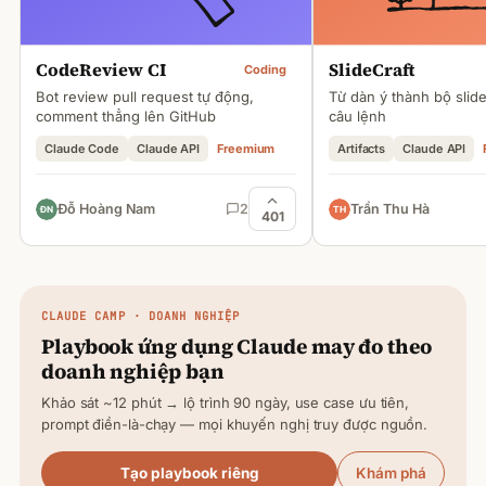
CodeReview CI
SlideCraft
Coding
Bot review pull request tự động,
Từ dàn ý thành bộ slid
comment thẳng lên GitHub
câu lệnh
Claude Code
Claude API
Freemium
Artifacts
Claude API
Đỗ Hoàng Nam
2
Trần Thu Hà
401
CLAUDE
CAMP · DOANH NGHIỆP
Playbook ứng dụng
Claude
may đo theo
doanh nghiệp bạn
Khảo sát ~12 phút → lộ trình 90 ngày, use case ưu tiên,
prompt điền-là-chạy — mọi khuyến nghị truy được nguồn.
Tạo playbook riêng
Khám phá