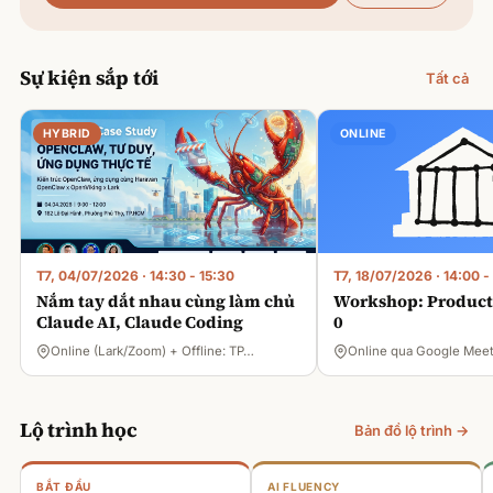
Sự kiện sắp tới
Tất cả
HYBRID
ONLINE
T7, 04/07/2026
·
14:30 - 15:30
T7, 18/07/2026
·
14:00 -
Nắm tay dắt nhau cùng làm chủ
Workshop: Product 
Claude AI, Claude Coding
0
Online (Lark/Zoom) + Offline: TP…
Online qua Google Mee
Lộ trình học
Bản đồ lộ trình →
BẮT ĐẦU
AI FLUENCY