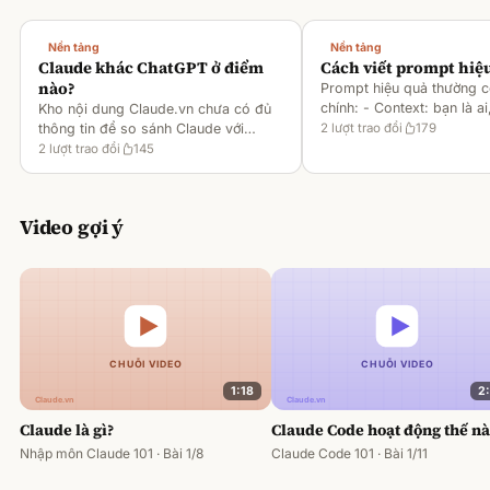
Nền tảng
Nền tảng
Claude khác ChatGPT ở điểm
Cách viết prompt hiệ
nào?
Prompt hiệu quả thường 
chính: - Context: bạn là ai
Kho nội dung Claude.vn chưa có đủ
gì [1][2][6] - Task: muốn 
thông tin để so sánh Claude với
2
lượt trao đổi
179
output ra sao [2][6] -
ChatGPT. Hiện chỉ có tài liệu về
2
lượt trao đổi
145
Rules/Constraints: độ dài,
metaprompting của Claude, như: -
Dùng Claude để tạo prompt ch
Video gợi ý
1:18
2
Claude là gì?
Claude Code hoạt động thế n
Nhập môn Claude 101 · Bài 1/8
Claude Code 101 · Bài 1/11