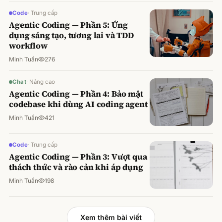
Code
·
Trung cấp
Agentic Coding — Phần 5: Ứng
dụng sáng tạo, tương lai và TDD
workflow
Minh Tuấn
276
Chat
·
Nâng cao
Agentic Coding — Phần 4: Bảo mật
codebase khi dùng AI coding agent
Minh Tuấn
421
Code
·
Trung cấp
Agentic Coding — Phần 3: Vượt qua
thách thức và rào cản khi áp dụng
Minh Tuấn
198
Xem thêm bài viết