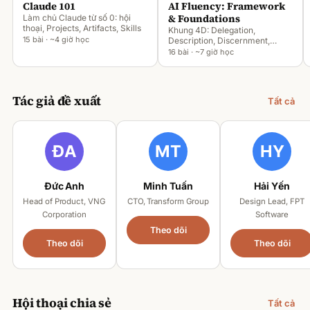
Claude 101
AI Fluency: Framework
& Foundations
Làm chủ Claude từ số 0: hội
thoại, Projects, Artifacts, Skills
Khung 4D: Delegation,
15 bài · ~4 giờ học
Description, Discernment,
Diligence
16 bài · ~7 giờ học
Tác giả đề xuất
Tất cả
Đức Anh
Minh Tuấn
Hải Yến
Head of Product, VNG
CTO, Transform Group
Design Lead, FPT
Corporation
Software
Theo dõi
Theo dõi
Theo dõi
Hội thoại chia sẻ
Tất cả