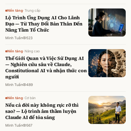
Nền tảng
·
Trung cấp
Lộ Trình Ứng Dụng AI Cho Lãnh
Đạo — Từ Thay Đổi Bản Thân Đến
Nâng Tầm Tổ Chức
Minh Tuấn
523
Nền tảng
·
Nâng cao
Thế Giới Quan và Việc Sử Dụng AI
— Nghiên cứu sâu về Claude,
Constitutional AI và nhận thức con
người
Minh Tuấn
489
Nền tảng
·
Cơ bản
Nếu cả đời này không rực rỡ thì
sao? — Lộ trình âm thầm luyện
Claude AI để tỏa sáng
Minh Tuấn
567