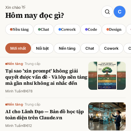
Xin chào 👋
CODE
Hôm nay đọc gì?
Claude cho Sales: Dự báo doanh số
chính xác
Nền tảng
Chat
Cowork
Code
Design
Minh Tuấn
·
800
lượt xem
Mới nhất
Nổi bật
Nền tảng
Chat
Cowork
C
Nền tảng
·
Trung cấp
Tại sao 'xin prompt' không giải
quyết được vấn đề - Và lớp nền tảng
mà gần như không ai nhắc đến
Minh Tuấn
678
Nền tảng
·
Trung cấp
AI cho Lãnh Đạo — Bản đồ học tập
toàn diện trên Claude.vn
Minh Tuấn
612