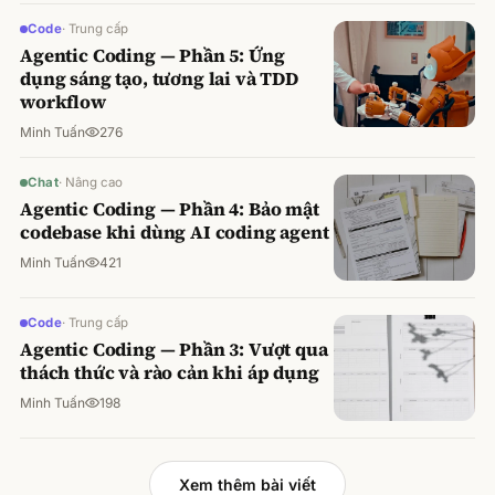
Code
·
Trung cấp
Agentic Coding — Phần 5: Ứng
dụng sáng tạo, tương lai và TDD
workflow
Minh Tuấn
276
Chat
·
Nâng cao
Agentic Coding — Phần 4: Bảo mật
codebase khi dùng AI coding agent
Minh Tuấn
421
Code
·
Trung cấp
Agentic Coding — Phần 3: Vượt qua
thách thức và rào cản khi áp dụng
Minh Tuấn
198
Xem thêm bài viết