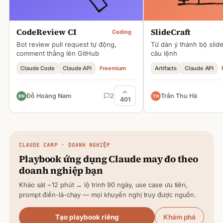
CodeReview CI
SlideCraft
Coding
Bot review pull request tự động,
Từ dàn ý thành bộ slid
comment thẳng lên GitHub
câu lệnh
Claude Code
Claude API
Freemium
Artifacts
Claude API
Đỗ Hoàng Nam
2
Trần Thu Hà
401
CLAUDE
CAMP · DOANH NGHIỆP
Playbook ứng dụng
Claude
may đo theo
doanh nghiệp bạn
Khảo sát ~12 phút → lộ trình 90 ngày, use case ưu tiên,
prompt điền-là-chạy — mọi khuyến nghị truy được nguồn.
Tạo playbook riêng
Khám phá