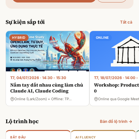
Sự kiện sắp tới
Tất cả
HYBRID
ONLINE
T7, 04/07/2026
·
14:30 - 15:30
T7, 18/07/2026
·
14:00 -
Nắm tay dắt nhau cùng làm chủ
Workshop: Product 
Claude AI, Claude Coding
0
Online (Lark/Zoom) + Offline: TP…
Online qua Google Mee
Lộ trình học
Bản đồ lộ trình →
BẮT ĐẦU
AI FLUENCY