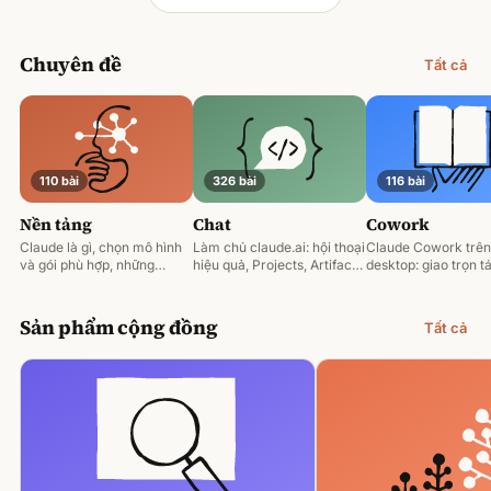
Chuyên đề
Tất cả
110 bài
326 bài
116 bài
Nền tảng
Chat
Cowork
Claude là gì, chọn mô hình
Làm chủ claude.ai: hội thoại
Claude Cowork trên
và gói phù hợp, những
hiệu quả, Projects, Artifacts
desktop: giao trọn tá
nguyên tắc prompting nền
và phân tích tài liệu.
động hoá và làm việ
tảng.
tệp của bạn.
Sản phẩm cộng đồng
Tất cả