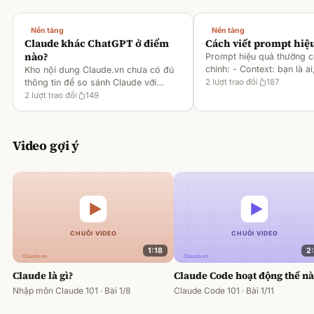
Nền tảng
Nền tảng
Claude khác ChatGPT ở điểm
Cách viết prompt hiệ
nào?
Prompt hiệu quả thường 
chính: - Context: bạn là ai
Kho nội dung Claude.vn chưa có đủ
gì [1][2][6] - Task: muốn 
thông tin để so sánh Claude với
2
lượt trao đổi
187
output ra sao [2][6] -
ChatGPT. Hiện chỉ có tài liệu về
2
lượt trao đổi
149
Rules/Constraints: độ dài,
metaprompting của Claude, như: -
Dùng Claude để tạo prompt ch
Video gợi ý
1:18
2
Claude là gì?
Claude Code hoạt động thế n
Nhập môn Claude 101 · Bài 1/8
Claude Code 101 · Bài 1/11