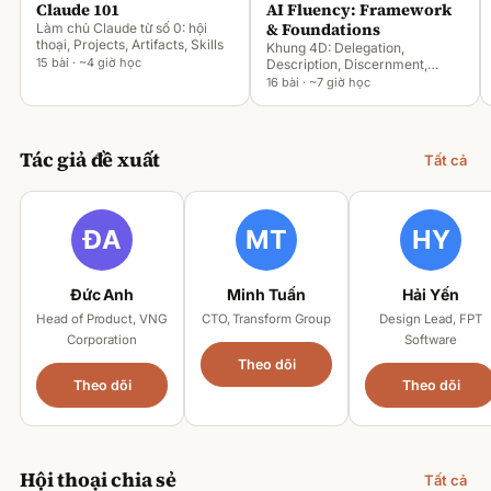
Claude 101
AI Fluency: Framework
& Foundations
Làm chủ Claude từ số 0: hội
thoại, Projects, Artifacts, Skills
Khung 4D: Delegation,
15 bài · ~4 giờ học
Description, Discernment,
Diligence
16 bài · ~7 giờ học
Tác giả đề xuất
Tất cả
Đức Anh
Minh Tuấn
Hải Yến
Head of Product, VNG
CTO, Transform Group
Design Lead, FPT
Corporation
Software
Theo dõi
Theo dõi
Theo dõi
Hội thoại chia sẻ
Tất cả