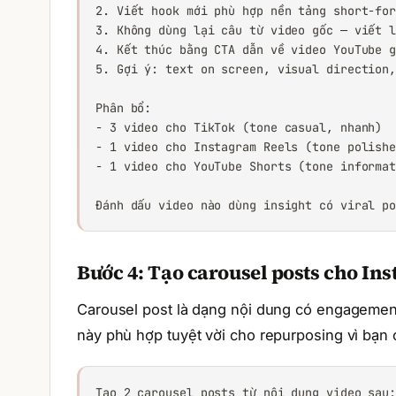
2. Viết hook mới phù hợp nền tảng short-for
3. Không dùng lại câu từ video gốc — viết l
4. Kết thúc bằng CTA dẫn về video YouTube g
5. Gợi ý: text on screen, visual direction,
Phân bổ:

- 3 video cho TikTok (tone casual, nhanh)

- 1 video cho Instagram Reels (tone polishe
- 1 video cho YouTube Shorts (tone informat
Đánh dấu video nào dùng insight có viral p
Bước 4: Tạo carousel posts cho In
Carousel post là dạng nội dung có engagement
này phù hợp tuyệt vời cho repurposing vì bạn c
Tạo 2 carousel posts từ nội dung video sau: