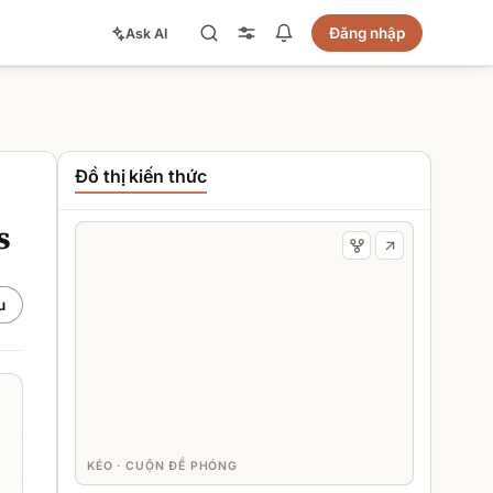
Đăng nhập
Ask AI
Đồ thị kiến thức
s
u
KÉO · CUỘN ĐỂ PHÓNG