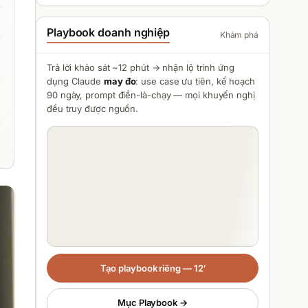
Playbook doanh nghiệp
Khám phá
Trả lời khảo sát ~12 phút → nhận lộ trình ứng
dụng
Claude
may đo
: use case ưu tiên, kế hoạch
90 ngày, prompt điền-là-chạy — mọi khuyến nghị
đều truy được nguồn.
Tạo playbook riêng — 12′
Mục Playbook →