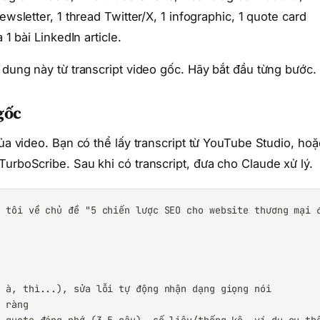
wsletter, 1 thread Twitter/X, 1 infographic, 1 quote card
 1 bài LinkedIn article.
 dung này từ transcript video gốc. Hãy bắt đầu từng bước.
gốc
của video. Bạn có thể lấy transcript từ YouTube Studio, hoặ
urboScribe. Sau khi có transcript, đưa cho Claude xử lý.
 tôi về chủ đề "5 chiến lược SEO cho website thương mại đ
 à, thì...), sửa lỗi tự động nhận dạng giọng nói

 ràng
