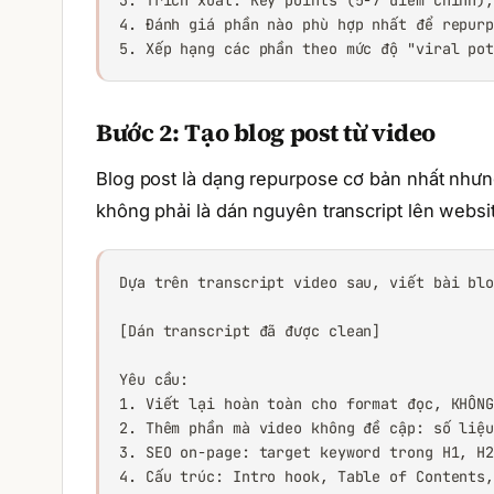
3. Trích xuất: Key points (5-7 điểm chính),
4. Đánh giá phần nào phù hợp nhất để repurp
5. Xếp hạng các phần theo mức độ "viral po
Bước 2: Tạo blog post từ video
Blog post là dạng repurpose cơ bản nhất nhưng 
không phải là dán nguyên transcript lên websit
Dựa trên transcript video sau, viết bài blo
[Dán transcript đã được clean]

Yêu cầu:

1. Viết lại hoàn toàn cho format đọc, KHÔNG
2. Thêm phần mà video không đề cập: số liệu
3. SEO on-page: target keyword trong H1, H2
4. Cấu trúc: Intro hook, Table of Contents,