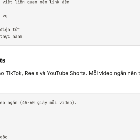
 viết liên quan nên link đến

 vụ

điện tử"

 thực hành
ts
cho TikTok, Reels và YouTube Shorts. Mỗi video ngắn nên 
eo ngắn (45-60 giây mỗi video).

gốc
