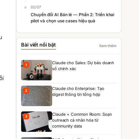
01/07
Chuyển đổi AI Bán lẻ — Phần 2: Triển khai
pilot và chọn use cases hiệu quả
u
Bài viết nổi bật
Xem thêm
Claude cho Sales: Dự báo doanh
1
số chính xác
ỗi
Claude cho Enterprise: Tạo
2
digest thông tin tổng hợp
Claude + Common Room: Soạn
3
outreach cá nhân hóa từ
community data