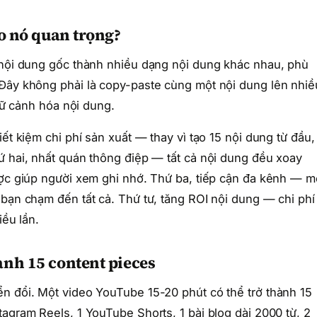
ao nó quan trọng?
t nội dung gốc thành nhiều dạng nội dung khác nhau, phù
 Đây không phải là copy-paste cùng một nội dung lên nhiề
ngữ cảnh hóa nội dung.
ết kiệm chi phí sản xuất — thay vì tạo 15 nội dung từ đầu,
ứ hai, nhất quán thông điệp — tất cả nội dung đều xoay
ược giúp người xem ghi nhớ. Thứ ba, tiếp cận đa kênh — m
 bạn chạm đến tất cả. Thứ tư, tăng ROI nội dung — chi phí
iều lần.
ành 15 content pieces
n đổi. Một video YouTube 15-20 phút có thể trở thành 15
agram Reels, 1 YouTube Shorts, 1 bài blog dài 2000 từ, 2