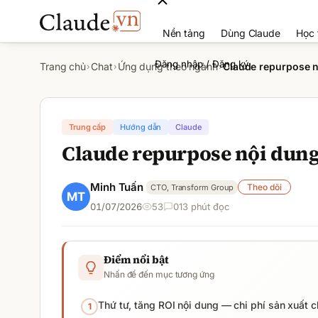
Nền tảng
Dùng Claude
Học 
Đăng nhập / Đăng ký
Trang chủ
Chat
Ứng dụng theo ngành
Claude repurpose n
›
›
›
Trung cấp
Hướng dẫn
Claude
Claude repurpose nội dung 
Minh Tuấn
Theo dõi
CTO, Transform Group
01/07/2026
53
0
13
phút đọc
Điểm nổi bật
Nhấn để đến mục tương ứng
Thứ tư, tăng ROI nội dung — chi phí sản xuất ch
1