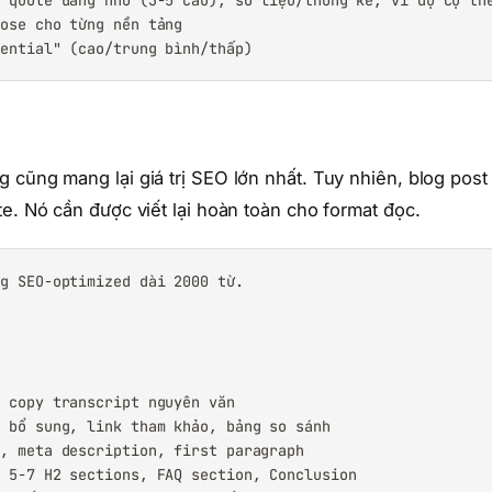
 quote đáng nhớ (3-5 câu), số liệu/thống kê, ví dụ cụ thể
ose cho từng nền tảng

tential" (cao/trung bình/thấp)
cũng mang lại giá trị SEO lớn nhất. Tuy nhiên, blog post 
e. Nó cần được viết lại hoàn toàn cho format đọc.
g SEO-optimized dài 2000 từ.

 copy transcript nguyên văn

 bổ sung, link tham khảo, bảng so sánh

, meta description, first paragraph

 5-7 H2 sections, FAQ section, Conclusion
