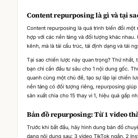
Content repurposing là gì và tại s
Content repurposing là quá trình biến đổi mộ
hợp với các nền tảng và đối tượng khác nhau.
kênh, mà là tái cấu trúc, tái định dạng và tái 
Tại sao chiến lược này quan trọng? Thứ nhất, ti
bạn chỉ cần đầu tư sâu cho 1 nội dung gốc. Th
quanh cùng một chủ đề, tạo sự lặp lại chiến l
nền tảng có đối tượng riêng, repurposing giúp
sản xuất chia cho 15 thay vì 1, hiệu quả gấp nh
Bản đồ repurposing: Từ 1 video th
Trước khi bắt đầu, hãy hình dung bản đồ chuyể
dạng nội dung sau: 3 video TikTok ngắn, 2 Inst