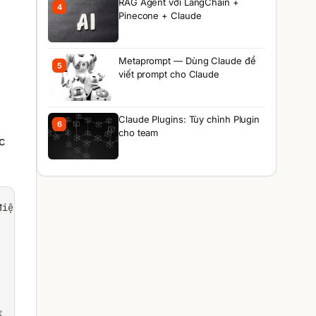
RAG Agent với LangChain +
4
Pinecone + Claude
Metaprompt — Dùng Claude để
5
viết prompt cho Claude
Claude Plugins: Tùy chỉnh Plugin
6
cho team
c
iện tử 2025".
