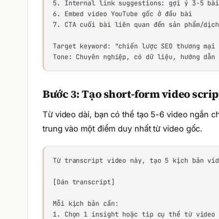
5. Internal link suggestions: gợi ý 3-5 bài
6. Embed video YouTube gốc ở đầu bài

7. CTA cuối bài liên quan đến sản phẩm/dịch
Target keyword: "chiến lược SEO thương mại 
Tone: Chuyên nghiệp, có dữ liệu, hướng dẫn
Bước 3: Tạo short-form video scrip
Từ video dài, bạn có thể tạo 5-6 video ngắn 
trung vào một điểm duy nhất từ video gốc.
Từ transcript video này, tạo 5 kịch bản vid
[Dán transcript]

Mỗi kịch bản cần:

1. Chọn 1 insight hoặc tip cụ thể từ video 