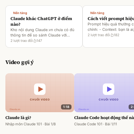
Nền tảng
Nền tảng
Claude khác ChatGPT ở điểm
Cách viết prompt hiệ
nào?
Prompt hiệu quả thường 
chính: - Context: bạn là ai
Kho nội dung Claude.vn chưa có đủ
gì [1][2][6] - Task: muốn 
thông tin để so sánh Claude với
2
lượt trao đổi
182
output ra sao [2][6] -
ChatGPT. Hiện chỉ có tài liệu về
2
lượt trao đổi
147
Rules/Constraints: độ dài,
metaprompting của Claude, như: -
Dùng Claude để tạo prompt ch
Video gợi ý
1:18
2
Claude là gì?
Claude Code hoạt động thế n
Nhập môn Claude 101 · Bài 1/8
Claude Code 101 · Bài 1/11