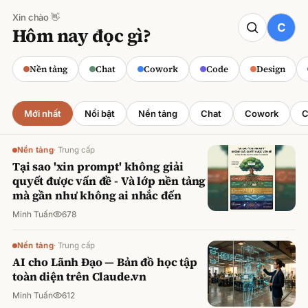
Xin chào 👋
CODE
Hôm nay đọc gì?
Claude cho Sales: Dự báo doanh số
chính xác
Nền tảng
Chat
Cowork
Code
Design
Minh Tuấn
·
800
lượt xem
Mới nhất
Nổi bật
Nền tảng
Chat
Cowork
C
Nền tảng
·
Trung cấp
Tại sao 'xin prompt' không giải
quyết được vấn đề - Và lớp nền tảng
mà gần như không ai nhắc đến
Minh Tuấn
678
Nền tảng
·
Trung cấp
AI cho Lãnh Đạo — Bản đồ học tập
toàn diện trên Claude.vn
Minh Tuấn
612