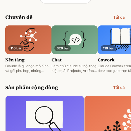
Chuyên đề
Tất cả
110 bài
326 bài
116 bài
Nền tảng
Chat
Cowork
Claude là gì, chọn mô hình
Làm chủ claude.ai: hội thoại
Claude Cowork trên
và gói phù hợp, những
hiệu quả, Projects, Artifacts
desktop: giao trọn tá
nguyên tắc prompting nền
và phân tích tài liệu.
động hoá và làm việ
tảng.
tệp của bạn.
Sản phẩm cộng đồng
Tất cả