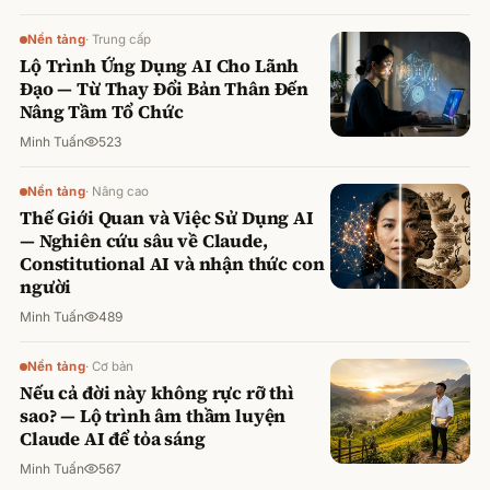
Nền tảng
·
Trung cấp
Lộ Trình Ứng Dụng AI Cho Lãnh
Đạo — Từ Thay Đổi Bản Thân Đến
Nâng Tầm Tổ Chức
Minh Tuấn
523
Nền tảng
·
Nâng cao
Thế Giới Quan và Việc Sử Dụng AI
— Nghiên cứu sâu về Claude,
Constitutional AI và nhận thức con
người
Minh Tuấn
489
Nền tảng
·
Cơ bản
Nếu cả đời này không rực rỡ thì
sao? — Lộ trình âm thầm luyện
Claude AI để tỏa sáng
Minh Tuấn
567