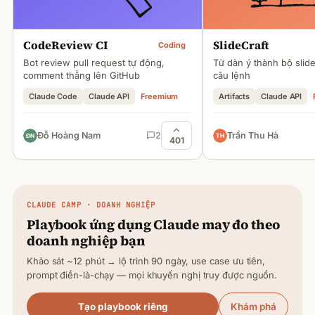
CodeReview CI
SlideCraft
Coding
Bot review pull request tự động,
Từ dàn ý thành bộ slid
comment thẳng lên GitHub
câu lệnh
Claude Code
Claude API
Freemium
Artifacts
Claude API
Đỗ Hoàng Nam
2
Trần Thu Hà
401
CLAUDE
CAMP · DOANH NGHIỆP
Playbook ứng dụng
Claude
may đo theo
doanh nghiệp bạn
Khảo sát ~12 phút → lộ trình 90 ngày, use case ưu tiên,
prompt điền-là-chạy — mọi khuyến nghị truy được nguồn.
Tạo playbook riêng
Khám phá