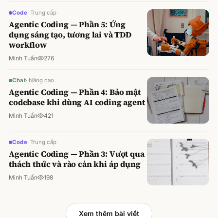
Code
·
Trung cấp
Agentic Coding — Phần 5: Ứng
dụng sáng tạo, tương lai và TDD
workflow
Minh Tuấn
276
Chat
·
Nâng cao
Agentic Coding — Phần 4: Bảo mật
codebase khi dùng AI coding agent
Minh Tuấn
421
Code
·
Trung cấp
Agentic Coding — Phần 3: Vượt qua
thách thức và rào cản khi áp dụng
Minh Tuấn
198
Xem thêm bài viết