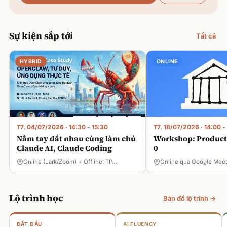
Sự kiện sắp tới
Tất cả
HYBRID
ONLINE
T7, 04/07/2026
·
14:30 - 15:30
T7, 18/07/2026
·
14:00 -
Nắm tay dắt nhau cùng làm chủ
Workshop: Product 
Claude AI, Claude Coding
0
Online (Lark/Zoom) + Offline: TP…
Online qua Google Mee
Lộ trình học
Bản đồ lộ trình →
BẮT ĐẦU
AI FLUENCY