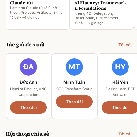
Claude 101
AI Fluency: Framework
& Foundations
Làm chủ Claude từ số 0: hội
thoại, Projects, Artifacts, Skills
Khung 4D: Delegation,
15 bài · ~4 giờ học
Description, Discernment,
Diligence
16 bài · ~7 giờ học
Tác giả đề xuất
Tất cả
Đức Anh
Minh Tuấn
Hải Yến
Head of Product, VNG
CTO, Transform Group
Design Lead, FPT
Corporation
Software
Theo dõi
Theo dõi
Theo dõi
Hội thoại chia sẻ
Tất cả