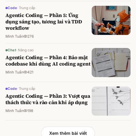
Code
·
Trung cấp
Agentic Coding — Phần 5: Ứng
dụng sáng tạo, tương lai và TDD
workflow
Minh Tuấn
276
Chat
·
Nâng cao
Agentic Coding — Phần 4: Bảo mật
codebase khi dùng AI coding agent
Minh Tuấn
421
Code
·
Trung cấp
Agentic Coding — Phần 3: Vượt qua
thách thức và rào cản khi áp dụng
Minh Tuấn
198
Xem thêm bài viết