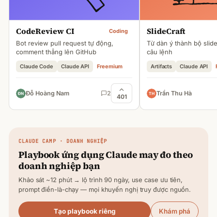
CodeReview CI
SlideCraft
Coding
Bot review pull request tự động,
Từ dàn ý thành bộ slid
comment thẳng lên GitHub
câu lệnh
Claude Code
Claude API
Freemium
Artifacts
Claude API
Đỗ Hoàng Nam
2
Trần Thu Hà
401
CLAUDE
CAMP · DOANH NGHIỆP
Playbook ứng dụng
Claude
may đo theo
doanh nghiệp bạn
Khảo sát ~12 phút → lộ trình 90 ngày, use case ưu tiên,
prompt điền-là-chạy — mọi khuyến nghị truy được nguồn.
Tạo playbook riêng
Khám phá