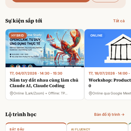
Sự kiện sắp tới
Tất cả
HYBRID
ONLINE
T7, 04/07/2026
·
14:30 - 15:30
T7, 18/07/2026
·
14:00 -
Nắm tay dắt nhau cùng làm chủ
Workshop: Product 
Claude AI, Claude Coding
0
Online (Lark/Zoom) + Offline: TP…
Online qua Google Mee
Lộ trình học
Bản đồ lộ trình →
BẮT ĐẦU
AI FLUENCY