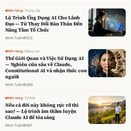
Nền tảng
·
Trung cấp
Lộ Trình Ứng Dụng AI Cho Lãnh
Đạo — Từ Thay Đổi Bản Thân Đến
Nâng Tầm Tổ Chức
Minh Tuấn
523
Nền tảng
·
Nâng cao
Thế Giới Quan và Việc Sử Dụng AI
— Nghiên cứu sâu về Claude,
Constitutional AI và nhận thức con
người
Minh Tuấn
489
Nền tảng
·
Cơ bản
Nếu cả đời này không rực rỡ thì
sao? — Lộ trình âm thầm luyện
Claude AI để tỏa sáng
Minh Tuấn
567