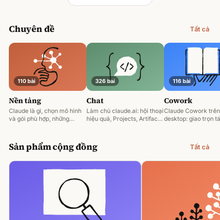
Chuyên đề
Tất cả
110 bài
326 bài
116 bài
Nền tảng
Chat
Cowork
Claude là gì, chọn mô hình
Làm chủ claude.ai: hội thoại
Claude Cowork trên
và gói phù hợp, những
hiệu quả, Projects, Artifacts
desktop: giao trọn tá
nguyên tắc prompting nền
và phân tích tài liệu.
động hoá và làm việ
tảng.
tệp của bạn.
Sản phẩm cộng đồng
Tất cả