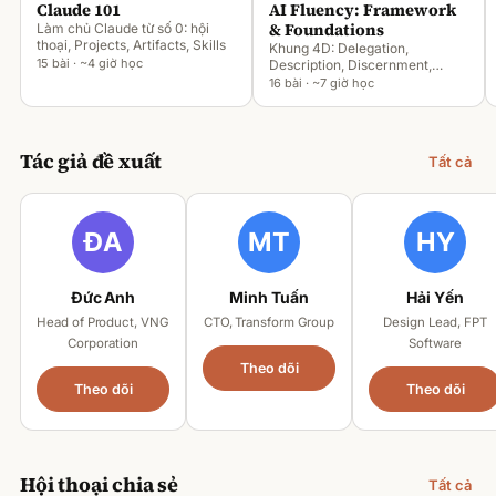
Claude 101
AI Fluency: Framework
& Foundations
Làm chủ Claude từ số 0: hội
thoại, Projects, Artifacts, Skills
Khung 4D: Delegation,
15 bài · ~4 giờ học
Description, Discernment,
Diligence
16 bài · ~7 giờ học
Tác giả đề xuất
Tất cả
Đức Anh
Minh Tuấn
Hải Yến
Head of Product, VNG
CTO, Transform Group
Design Lead, FPT
Corporation
Software
Theo dõi
Theo dõi
Theo dõi
Hội thoại chia sẻ
Tất cả