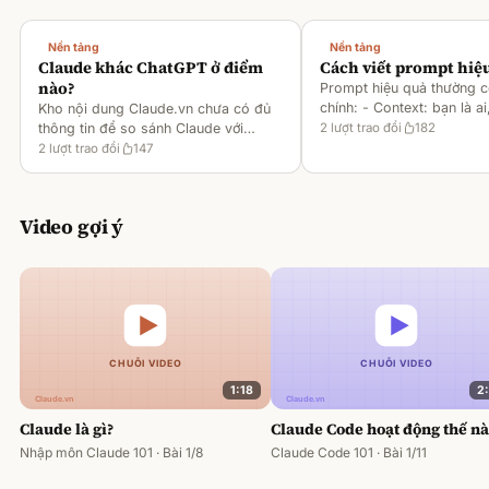
Nền tảng
Nền tảng
Claude khác ChatGPT ở điểm
Cách viết prompt hiệ
nào?
Prompt hiệu quả thường 
chính: - Context: bạn là ai
Kho nội dung Claude.vn chưa có đủ
gì [1][2][6] - Task: muốn 
thông tin để so sánh Claude với
2
lượt trao đổi
182
output ra sao [2][6] -
ChatGPT. Hiện chỉ có tài liệu về
2
lượt trao đổi
147
Rules/Constraints: độ dài,
metaprompting của Claude, như: -
Dùng Claude để tạo prompt ch
Video gợi ý
1:18
2
Claude là gì?
Claude Code hoạt động thế n
Nhập môn Claude 101 · Bài 1/8
Claude Code 101 · Bài 1/11