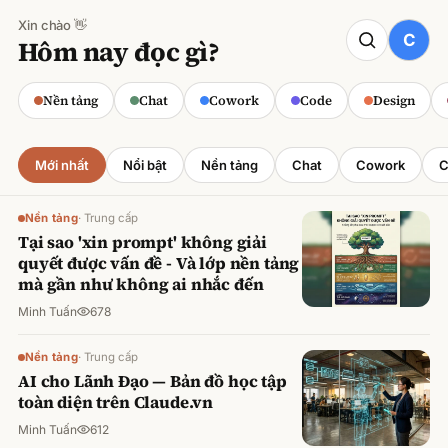
Xin chào 👋
CODE
Hôm nay đọc gì?
Claude cho Sales: Dự báo doanh số
chính xác
Nền tảng
Chat
Cowork
Code
Design
Minh Tuấn
·
800
lượt xem
Mới nhất
Nổi bật
Nền tảng
Chat
Cowork
C
Nền tảng
·
Trung cấp
Tại sao 'xin prompt' không giải
quyết được vấn đề - Và lớp nền tảng
mà gần như không ai nhắc đến
Minh Tuấn
678
Nền tảng
·
Trung cấp
AI cho Lãnh Đạo — Bản đồ học tập
toàn diện trên Claude.vn
Minh Tuấn
612