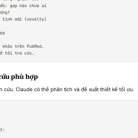
đó: gap nào chưa ai

ứng?

 tính mới (novelty)

ẹp

 khảo trên PubMed.

để tôi tra cứu.
 cứu phù hợp
 cứu. Claude có thể phân tích và đề xuất thiết kế tối ưu.
t:
