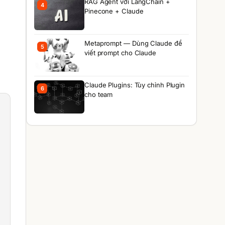
RAG Agent với LangChain +
4
Pinecone + Claude
Metaprompt — Dùng Claude để
5
viết prompt cho Claude
Claude Plugins: Tùy chỉnh Plugin
6
cho team