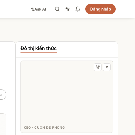
Đăng nhập
Ask AI
Đồ thị kiến thức
u
KÉO · CUỘN ĐỂ PHÓNG