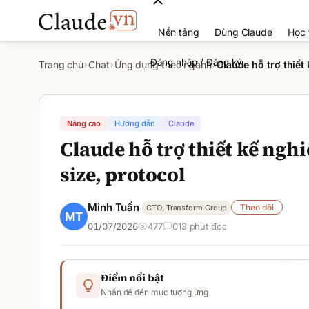
Nền tảng
Dùng Claude
Học 
Đăng nhập / Đăng ký
Trang chủ
Chat
Ứng dụng theo ngành
Claude hỗ trợ thiết
›
›
›
Nâng cao
Hướng dẫn
Claude
Claude hỗ trợ thiết kế ngh
size, protocol
Minh Tuấn
Theo dõi
CTO, Transform Group
01/07/2026
477
0
13
phút đọc
Điểm nổi bật
Nhấn để đến mục tương ứng