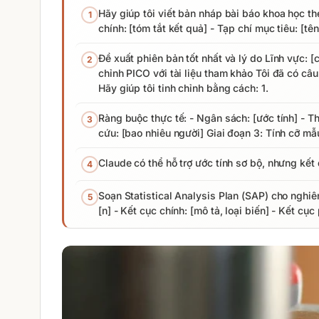
Hãy giúp tôi viết bản nháp bài báo khoa học th
1
chính: [tóm tắt kết quả] - Tạp chí mục tiêu: [tê
Đề xuất phiên bản tốt nhất và lý do Lĩnh vực: 
2
chỉnh PICO với tài liệu tham khảo Tôi đã có câu 
Hãy giúp tôi tinh chỉnh bằng cách: 1.
Ràng buộc thực tế: - Ngân sách: [ước tính] - Th
3
cứu: [bao nhiêu người] Giai đoạn 3: Tính cỡ mẫ
Claude có thể hỗ trợ ước tính sơ bộ, nhưng kế
4
Soạn Statistical Analysis Plan (SAP) cho nghiên 
5
[n] - Kết cục chính: [mô tả, loại biến] - Kết cục