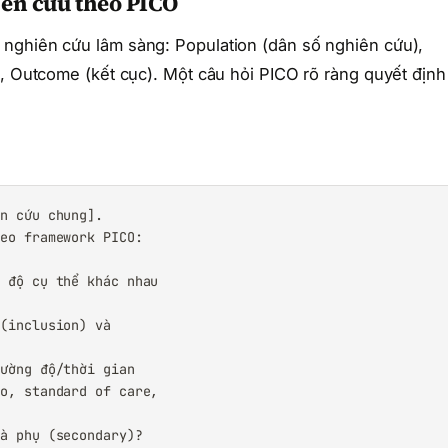
iên cứu theo PICO
nghiên cứu lâm sàng: Population (dân số nghiên cứu),
), Outcome (kết cục). Một câu hỏi PICO rõ ràng quyết định
n cứu chung].

eo framework PICO:

 độ cụ thể khác nhau

(inclusion) và

ường độ/thời gian

o, standard of care,

à phụ (secondary)?
