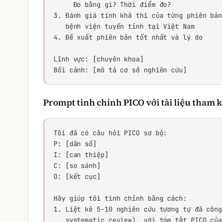
     Đo bằng gì? Thời điểm đo?

3. Đánh giá tính khả thi của từng phiên bản
   bệnh viện tuyến tỉnh tại Việt Nam

4. Đề xuất phiên bản tốt nhất và lý do

Lĩnh vực: [chuyên khoa]

Bối cảnh: [mô tả cơ sở nghiên cứu]
Prompt tinh chỉnh PICO với tài liệu tham 
Tôi đã có câu hỏi PICO sơ bộ:

P: [dân số]

I: [can thiệp]

C: [so sánh]

O: [kết cục]

Hãy giúp tôi tinh chỉnh bằng cách:

1. Liệt kê 5-10 nghiên cứu tương tự đã công
   systematic review), với tóm tắt PICO của