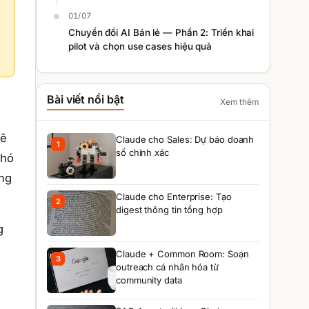
01/07
Chuyển đổi AI Bán lẻ — Phần 2: Triển khai
pilot và chọn use cases hiệu quả
Bài viết nổi bật
Xem thêm
kê
Claude cho Sales: Dự báo doanh
1
số chính xác
khó
ông
Claude cho Enterprise: Tạo
2
digest thông tin tổng hợp
g
Claude + Common Room: Soạn
3
outreach cá nhân hóa từ
community data