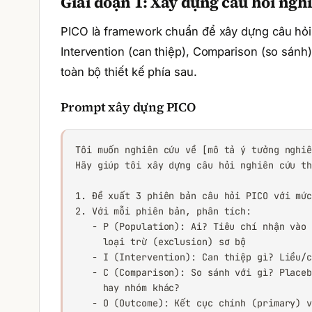
Giai đoạn 1: Xây dựng câu hỏi ngh
PICO là framework chuẩn để xây dựng câu hỏi 
Intervention (can thiệp), Comparison (so sánh
toàn bộ thiết kế phía sau.
Prompt xây dựng PICO
Tôi muốn nghiên cứu về [mô tả ý tưởng nghiê
Hãy giúp tôi xây dựng câu hỏi nghiên cứu th
1. Đề xuất 3 phiên bản câu hỏi PICO với mức
2. Với mỗi phiên bản, phân tích:

   - P (Population): Ai? Tiêu chí nhận vào 
     loại trừ (exclusion) sơ bộ

   - I (Intervention): Can thiệp gì? Liều/c
   - C (Comparison): So sánh với gì? Placeb
     hay nhóm khác?

   - O (Outcome): Kết cục chính (primary) v