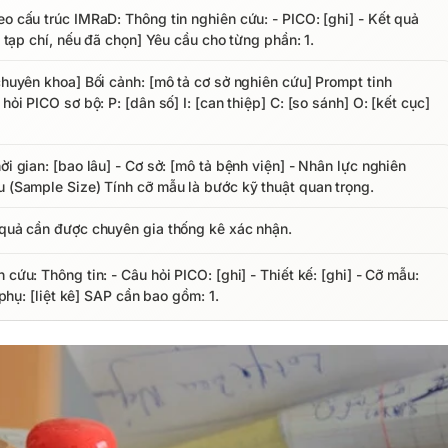
eo cấu trúc IMRaD: Thông tin nghiên cứu: - PICO: [ghi] - Kết quả
n tạp chí, nếu đã chọn] Yêu cầu cho từng phần: 1.
[chuyên khoa] Bối cảnh: [mô tả cơ sở nghiên cứu] Prompt tinh
hỏi PICO sơ bộ: P: [dân số] I: [can thiệp] C: [so sánh] O: [kết cục]
ời gian: [bao lâu] - Cơ sở: [mô tả bệnh viện] - Nhân lực nghiên
u (Sample Size) Tính cỡ mẫu là bước kỹ thuật quan trọng.
t quả cần được chuyên gia thống kê xác nhận.
cứu: Thông tin: - Câu hỏi PICO: [ghi] - Thiết kế: [ghi] - Cỡ mẫu:
 phụ: [liệt kê] SAP cần bao gồm: 1.