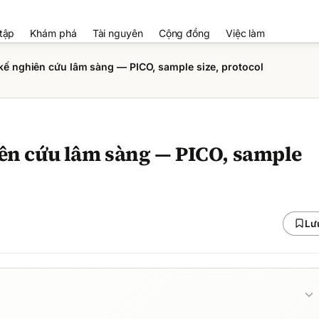
tập
Khám phá
Tài nguyên
Cộng đồng
Việc làm
 kế nghiên cứu lâm sàng — PICO, sample size, protocol
iên cứu lâm sàng — PICO, sample
Lư