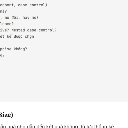
cohort, case-control)

này

, mù đôi, hay mở?

lence?

ive? Nested case-control?

ết kế được chọn

poise không?

g?

Size)
mẫu quá nhỏ dẫn đến kết quả không đủ lực thống kê