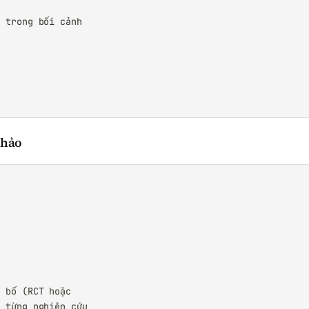
 trong bối cảnh

khảo
 bố (RCT hoặc

 từng nghiên cứu
