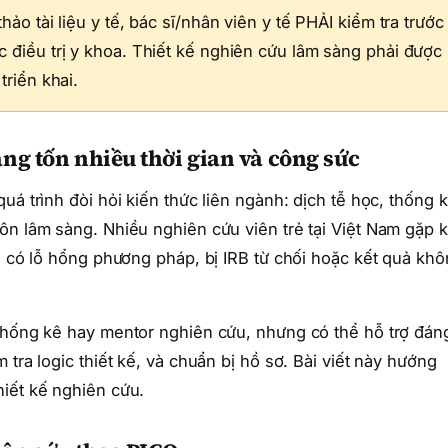
ảo tài liệu y tế, bác sĩ/nhân viên y tế PHẢI kiểm tra trước
 điều trị y khoa. Thiết kế nghiên cứu lâm sàng phải được
triển khai.
ng tốn nhiều thời gian và công sức
uá trình đòi hỏi kiến thức liên ngành: dịch tễ học, thống 
ôn lâm sàng. Nhiều nghiên cứu viên trẻ tại Việt Nam gặp 
ol có lỗ hổng phương pháp, bị IRB từ chối hoặc kết quả kh
 thống kê hay mentor nghiên cứu, nhưng có thể hỗ trợ đán
tra logic thiết kế, và chuẩn bị hồ sơ. Bài viết này hướng
iết kế nghiên cứu.