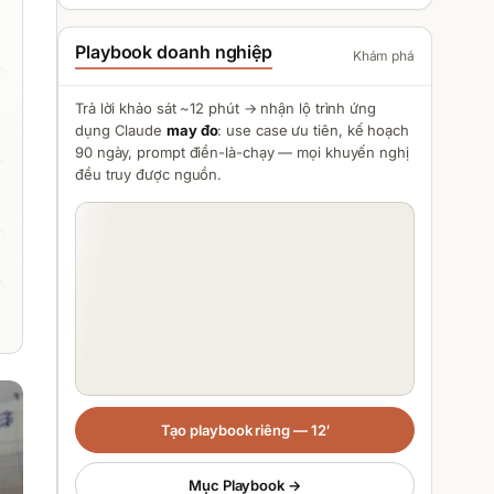
Playbook doanh nghiệp
Khám phá
Trả lời khảo sát ~12 phút → nhận lộ trình ứng
dụng
Claude
may đo
: use case ưu tiên, kế hoạch
90 ngày, prompt điền-là-chạy — mọi khuyến nghị
đều truy được nguồn.
Tạo playbook riêng — 12′
Mục Playbook →