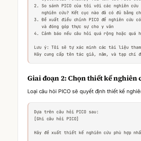
2. So sánh PICO của tôi với các nghiên cứu 
   nghiên cứu? Kết cục nào đã có đủ bằng ch
3. Đề xuất điều chỉnh PICO để nghiên cứu có
   và đóng góp thực sự cho y văn

4. Cảnh báo nếu câu hỏi quá rộng hoặc quá h
Lưu ý: Tôi sẽ tự xác minh các tài liệu tham
Hãy cung cấp tên tác giả, năm, và tạp chí 
Giai đoạn 2: Chọn thiết kế nghiên
Loại câu hỏi PICO sẽ quyết định thiết kế nghiên
Dựa trên câu hỏi PICO sau:

[Ghi câu hỏi PICO]

Hãy đề xuất thiết kế nghiên cứu phù hợp nhấ