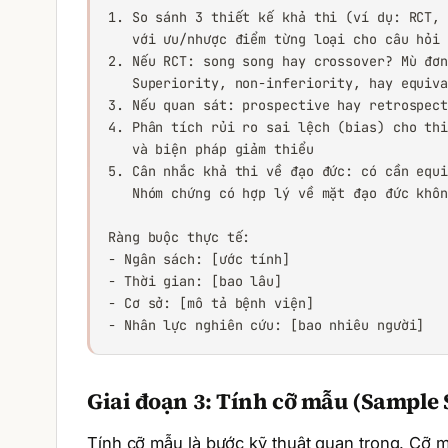
1. So sánh 3 thiết kế khả thi (ví dụ: RCT, 
   với ưu/nhược điểm từng loại cho câu hỏi 
2. Nếu RCT: song song hay crossover? Mù đơn
   Superiority, non-inferiority, hay equiva
3. Nếu quan sát: prospective hay retrospect
4. Phân tích rủi ro sai lệch (bias) cho thi
   và biện pháp giảm thiểu

5. Cân nhắc khả thi về đạo đức: có cần equi
   Nhóm chứng có hợp lý về mặt đạo đức khôn
Ràng buộc thực tế:

- Ngân sách: [ước tính]

- Thời gian: [bao lâu]

- Cơ sở: [mô tả bệnh viện]

- Nhân lực nghiên cứu: [bao nhiêu người]
Giai đoạn 3: Tính cỡ mẫu (Sample 
Tính cỡ mẫu là bước kỹ thuật quan trọng. Cỡ 